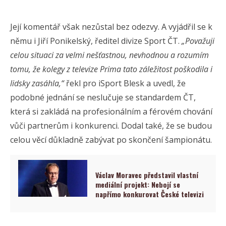
Její komentář však nezůstal bez odezvy. A vyjádřil se k
němu i Jiří Ponikelský, ředitel divize Sport ČT.
„Považuji
celou situaci za velmi nešťastnou, nevhodnou a rozumím
tomu, že kolegy z televize Prima tato záležitost poškodila i
lidsky zasáhla,“
řekl pro iSport Blesk a uvedl, že
podobné jednání se neslučuje se standardem ČT,
která si zakládá na profesionálním a férovém chování
vůči partnerům i konkurenci. Dodal také, že se budou
celou věcí důkladně zabývat po skončení šampionátu.
Václav Moravec představil vlastní
mediální projekt: Nebojí se
napřímo konkurovat České televizi