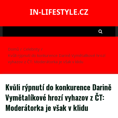
Skip
to
IN-LIFESTYLE.CZ
content
Domů
Celebrity
Kvůli rýpnutí do konkurence Darině Vymětalíkové hrozí
vyhazov z ČT: Moderátorka je však v klidu
Kvůli rýpnutí do konkurence Darině
Vymětalíkové hrozí vyhazov z ČT:
Moderátorka je však v klidu