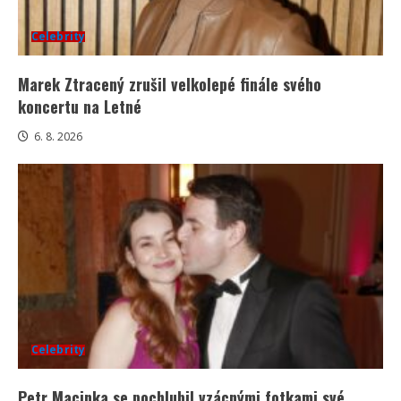
Celebrity
Marek Ztracený zrušil velkolepé finále svého
koncertu na Letné
6. 8. 2026
Celebrity
Petr Macinka se pochlubil vzácnými fotkami své