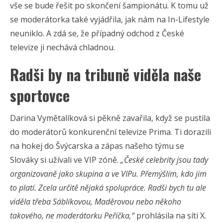
vše se bude řešit po skončení šampionátu. K tomu už
se moderátorka také vyjádřila, jak nám na In-Lifestyle
neuniklo. A zdá se, že případný odchod z České
televize ji nechává chladnou.
Radši by na tribuně viděla naše
sportovce
Darina Vymětalíková si pěkně zavařila, když se pustila
do moderátorů konkurenční televize Prima. Ti dorazili
na hokej do Švýcarska a zápas našeho týmu se
Slováky si užívali ve VIP zóně.
„České celebrity jsou tady
organizovaně jako skupina a ve VIPu. Přemýšlím, kdo jim
to platí. Zcela určitě nějaká spolupráce. Radši bych tu ale
viděla třeba Sáblíkovou, Maděrovou nebo někoho
takového, ne moderátorku Peříčka,“
prohlásila na síti X.