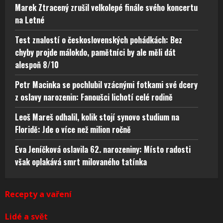
Marek Ztracený zrušil velkolepé finále svého koncertu
na Letné
Test znalostí o československých pohádkách: Bez
chyby projde málokdo, pamětníci by ale měli dát
alespoň 8/10
Petr Macinka se pochlubil vzácnými fotkami své dcery
z oslavy narozenin: Fanoušci lichotí celé rodině
Leoš Mareš odhalil, kolik stojí synovo studium na
Floridě: Jde o více než milion ročně
Eva Jeníčková oslavila 62. narozeniny: Místo radosti
však oplakává smrt milovaného tatínka
Recepty a vaření
Lidé a svět