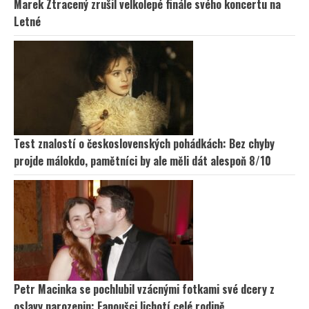
Marek Ztracený zrušil velkolepé finále svého koncertu na
Letné
Test znalostí o československých pohádkách: Bez chyby
projde málokdo, pamětníci by ale měli dát alespoň 8/10
Petr Macinka se pochlubil vzácnými fotkami své dcery z
oslavy narozenin: Fanoušci lichotí celé rodině