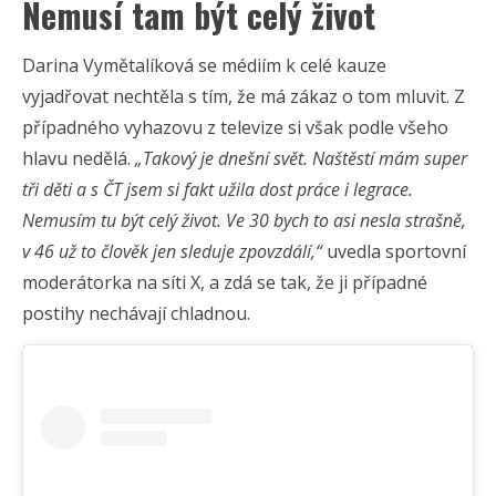
Nemusí tam být celý život
Darina Vymětalíková se médiím k celé kauze
vyjadřovat nechtěla s tím, že má zákaz o tom mluvit. Z
případného vyhazovu z televize si však podle všeho
hlavu nedělá.
„Takový je dnešní svět. Naštěstí mám super
tři děti a s ČT jsem si fakt užila dost práce i legrace.
Nemusím tu být celý život. Ve 30 bych to asi nesla strašně,
v 46 už to člověk jen sleduje zpovzdálí,“
uvedla sportovní
moderátorka na síti X, a zdá se tak, že ji případné
postihy nechávají chladnou.