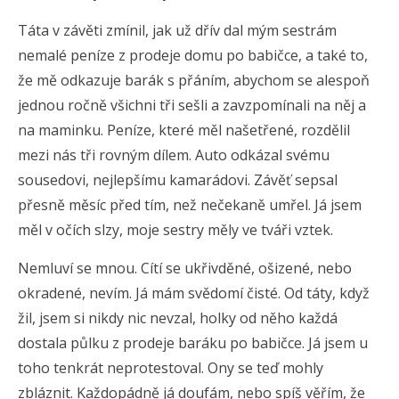
Táta v závěti zmínil, jak už dřív dal mým sestrám
nemalé peníze z prodeje domu po babičce, a také to,
že mě odkazuje barák s přáním, abychom se alespoň
jednou ročně všichni tři sešli a zavzpomínali na něj a
na maminku. Peníze, které měl našetřené, rozdělil
mezi nás tři rovným dílem. Auto odkázal svému
sousedovi, nejlepšímu kamarádovi. Závěť sepsal
přesně měsíc před tím, než nečekaně umřel. Já jsem
měl v očích slzy, moje sestry měly ve tváři vztek.
Nemluví se mnou. Cítí se ukřivděné, ošizené, nebo
okradené, nevím. Já mám svědomí čisté. Od táty, když
žil, jsem si nikdy nic nevzal, holky od něho každá
dostala půlku z prodeje baráku po babičce. Já jsem u
toho tenkrát neprotestoval. Ony se teď mohly
zbláznit. Každopádně já doufám, nebo spíš věřím, že