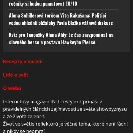
ročníky si budou pamatovat 10/10
Alena Schillerová terčem Víta Rakušana: Politici
vedou ohledně obžaloby Pavla Blažka vášnivé diskuze
Kvíz pro fanoušky Alana Aldy: Je čas zavzpomínat na
slavného herce a postavu Hawkeyho Pierce
Recepty a vaření
Lidé a svět
O webu
Internetový magazín IN-Lifestyle.cz přináší v
pravidelných článcích zajímavosti ze světa showbyznysu
a ze života celebrit.
Život ve světle reflektorů je věčné téma, které není fádní
a nikdy se neomrzí.