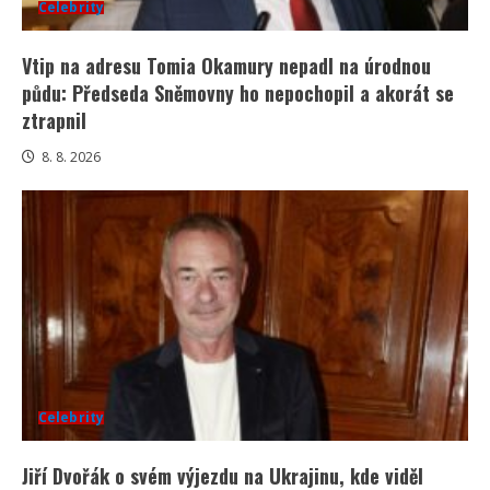
Celebrity
Vtip na adresu Tomia Okamury nepadl na úrodnou
půdu: Předseda Sněmovny ho nepochopil a akorát se
ztrapnil
8. 8. 2026
Celebrity
Jiří Dvořák o svém výjezdu na Ukrajinu, kde viděl