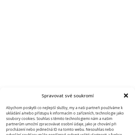
Spravovat své soukromí
Abychom poskytli co nejlepší služby, my a naši partneři používáme k
ukládání a/nebo přístupu k informacím o zařízeních, technologie jako
soubory cookies. Souhlas s těmito technologiemi nám a našim
partnerům umožní zpracovávat osobní údaje, jako je chování při
procházení nebo jedinečná ID na tomto webu. Nesouhlas nebo
odvolání souhlasu může nepříznivě ovlivnit určité vlastnosti a funkce.