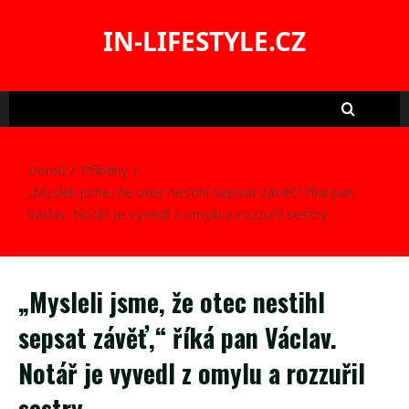
Skip
to
IN-LIFESTYLE.CZ
content
Domů
Příběhy
„Mysleli jsme, že otec nestihl sepsat závěť,“ říká pan
Václav. Notář je vyvedl z omylu a rozzuřil sestry
„Mysleli jsme, že otec nestihl
sepsat závěť,“ říká pan Václav.
Notář je vyvedl z omylu a rozzuřil
sestry