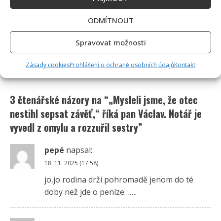
ODMÍTNOUT
Spravovat možnosti
Zásady cookies
Prohlášení o ochraně osobních údajů
Kontakt
3 čtenářské názory na “
„Mysleli jsme, že otec
nestihl sepsat závěť,“ říká pan Václav. Notář je
vyvedl z omylu a rozzuřil sestry
”
pepé
napsal:
18. 11. 2025 (17:58)
jo,jo rodina drží pohromadě jenom do té
doby než jde o peníze…….