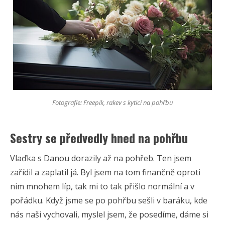
Fotografie: Freepik, rakev s kyticí na pohřbu
Sestry se předvedly hned na pohřbu
Vlaďka s Danou dorazily až na pohřeb. Ten jsem
zařídil a zaplatil já. Byl jsem na tom finančně oproti
nim mnohem líp, tak mi to tak přišlo normální a v
pořádku. Když jsme se po pohřbu sešli v baráku, kde
nás naši vychovali, myslel jsem, že posedíme, dáme si