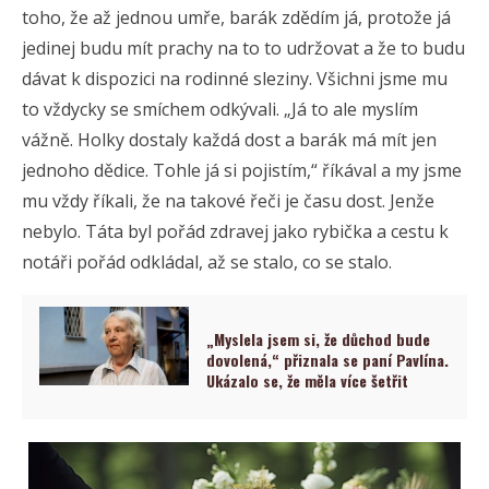
toho, že až jednou umře, barák zdědím já, protože já
jedinej budu mít prachy na to to udržovat a že to budu
dávat k dispozici na rodinné sleziny. Všichni jsme mu
to vždycky se smíchem odkývali. „Já to ale myslím
vážně. Holky dostaly každá dost a barák má mít jen
jednoho dědice. Tohle já si pojistím,“ říkával a my jsme
mu vždy říkali, že na takové řeči je času dost. Jenže
nebylo. Táta byl pořád zdravej jako rybička a cestu k
notáři pořád odkládal, až se stalo, co se stalo.
„Myslela jsem si, že důchod bude
dovolená,“ přiznala se paní Pavlína.
Ukázalo se, že měla více šetřit