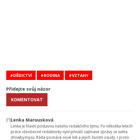
DĚDICTVÍ
RODINA
VZTAHY
Přidejte svůj názor
KOMENTOVAT
Lenka Marousková
Lenka je hlavní postavou našeho redakčního týmu. Po několika letech
práce všeobecné redaktorky nyní přináší zajímavé zprávy ze světa
showbyznysu. Ráda poznává nové lidi a jejich životní osudy. I proto