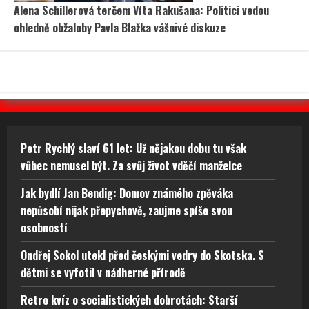
Alena Schillerová terčem Víta Rakušana: Politici vedou
ohledně obžaloby Pavla Blažka vášnivé diskuze
Petr Rychlý slaví 61 let: Už nějakou dobu tu však
vůbec nemusel být. Za svůj život vděčí manželce
Jak bydlí Jan Bendig: Domov známého zpěváka
nepůsobí nijak přepychově, zaujme spíše svou
osobností
Ondřej Sokol utekl před českými vedry do Skotska. S
dětmi se vyfotil v nádherné přírodě
Retro kvíz o socialistických dobrotách: Starší