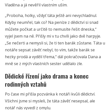
Vladěna a já nevěřil vlastním uším.
„Proboha, holky, vždyť táta ještě ani nevychladnul.
Kdyby neumřel, tak co? Na peníze z dědictví si snad
můžete počkat a určitě to nemusíte řešit dneska,“
vyjel jsem na ně. Přišly mi v tu chvíli jako dvě harpyje.
„Se nečerti a nemysli si, že ti ten barák zůstane. Táta u
notáře sepsat závěť nebyl, to vím, takže barák se
hezky prodá a vydělí třema,“ dál pokračovala Dana a
mně se z mých vlastních sester udělalo zle.
Dědické řízení jako drama a konec
rodinných vztahů
Po čase mi přišla pozvánka k notáři kvůli dědictví.
Všichni jsme si mysleli, že táta závěť nesepsal, ale
notář nás vyvedl z omylu.