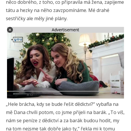
něco dobrého, z toho, co připravila má žena, zapijeme
tátu a hezky na něho zavzpomínáme. Mé drahé
sestřičky ale měly jiné plány.
Advertisement
„Hele brácha, kdy se bude řešit dědictví?“ vybafla na
mě Dana chvíli potom, co jsme přijeli na barák. „To víš,
nám se peníze z dědictví a za barák budou hodit, my
na tom nejsme tak dobře jako ty,“ řekla mi k tomu