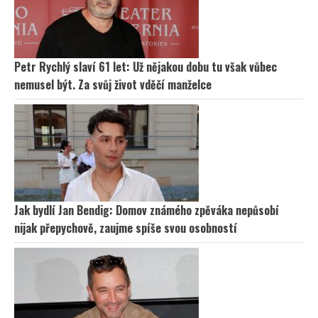
Petr Rychlý slaví 61 let: Už nějakou dobu tu však vůbec
nemusel být. Za svůj život vděčí manželce
Jak bydlí Jan Bendig: Domov známého zpěváka nepůsobí
nijak přepychově, zaujme spíše svou osobností