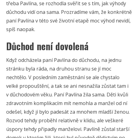
třeba Pavlína, se rozhodla svěřit se s tím, jak výhody
důchodu vidí ona sama. Prozradíme vám, že konkrétně
paní Pavlína v této své životní etapě moc výhod nevidí,
spíš naopak.
Důchod není dovolená
Když odcházela paní Pavlína do důchodu, na jednu
stránku byla ráda, na druhou stranu se jí moc
nechtělo. V posledním zaměstnání se ale chystalo
velké propouštění, a tak se ani nesnažila zůstat tam i
v důchodovém věku. Paní Pavlína žila sama. Děti kvůli
zdravotním komplikacím mít nemohla a manžel od ní
odešel, když jí bylo padesát za mnohem mladší ženou.
Rozvod tehdy proběhl relativně v klidu, ale veškeré
úspory tehdy připadly manželovi. Pavlíně zůstal starší
domek v kterém žili, který byl původně dědictvím po