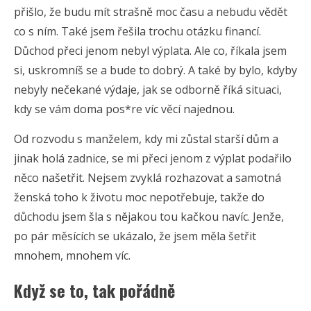
přišlo, že budu mít strašně moc času a nebudu vědět
co s ním. Také jsem řešila trochu otázku financí.
Důchod přeci jenom nebyl výplata. Ale co, říkala jsem
si, uskromníš se a bude to dobrý. A také by bylo, kdyby
nebyly nečekané výdaje, jak se odborně říká situaci,
kdy se vám doma pos*re víc věcí najednou.
Od rozvodu s manželem, kdy mi zůstal starší dům a
jinak holá zadnice, se mi přeci jenom z výplat podařilo
něco našetřit. Nejsem zvyklá rozhazovat a samotná
ženská toho k životu moc nepotřebuje, takže do
důchodu jsem šla s nějakou tou kačkou navíc. Jenže,
po pár měsících se ukázalo, že jsem měla šetřit
mnohem, mnohem víc.
Když se to, tak pořádně