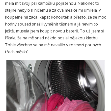
měla mít svoji psí kámošku pojištěnou. Nakonec to
stejně nebylo k ničemu a za dva měsíce mi umřela. V
koupelně mi začal kapat kohoutek a přesto, že se moc
hodný soused snažil vyměnit těsnění a já nevím co
ještě, musela jsem koupit novou baterii. To už jsem si
říkala, že na mě snad někdo poslal nějakou kletbu.
Tohle všechno se na mě navalilo v rozmezí pouhých
třech měsíců.