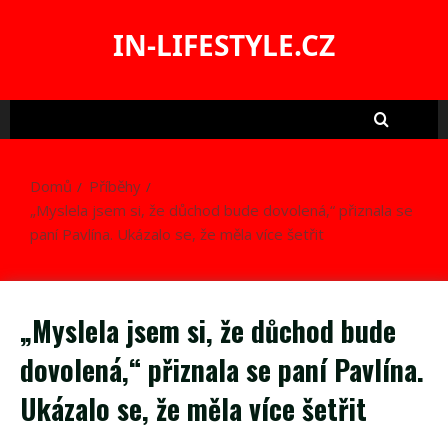
Skip
to
IN-LIFESTYLE.CZ
content
Domů
Příběhy
„Myslela jsem si, že důchod bude dovolená,“ přiznala se
paní Pavlína. Ukázalo se, že měla více šetřit
„Myslela jsem si, že důchod bude
dovolená,“ přiznala se paní Pavlína.
Ukázalo se, že měla více šetřit