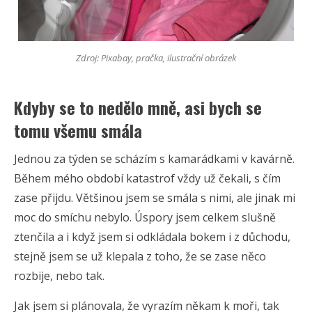
Zdroj: Pixabay, pračka, ilustrační obrázek
Kdyby se to nedělo mně, asi bych se
tomu všemu smála
Jednou za týden se scházím s kamarádkami v kavárně.
Během mého období katastrof vždy už čekali, s čím
zase přijdu. Většinou jsem se smála s nimi, ale jinak mi
moc do smíchu nebylo. Úspory jsem celkem slušně
ztenčila a i když jsem si odkládala bokem i z důchodu,
stejně jsem se už klepala z toho, že se zase něco
rozbije, nebo tak.
Jak jsem si plánovala, že vyrazím někam k moři, tak