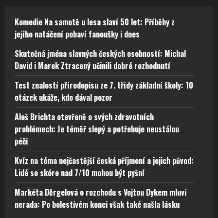
Komedie Na samotě u lesa slaví 50 let: Příběhy z
jejího natáčení pobaví fanoušky i dnes
Skutečná jména slavných českých osobností: Michal
David i Marek Ztracený učinili dobré rozhodnutí
Test znalostí přírodopisu ze 7. třídy základní školy: 10
otázek ukáže, kdo dával pozor
Aleš Brichta otevřeně o svých zdravotních
problémech: Je téměř slepý a potřebuje neustálou
péči
Kvíz na téma nejčastější česká příjmení a jejich původ:
Lidé se skóre nad 7/10 mohou být pyšní
Markéta Děrgelová o rozchodu s Vojtou Dykem mluví
nerada: Po bolestivém konci však také našla lásku