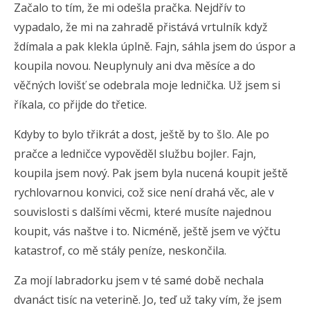
Začalo to tím, že mi odešla pračka. Nejdřív to
vypadalo, že mi na zahradě přistává vrtulník když
ždímala a pak klekla úplně. Fajn, sáhla jsem do úspor a
koupila novou. Neuplynuly ani dva měsíce a do
věčných lovišť se odebrala moje lednička. Už jsem si
říkala, co přijde do třetice.
Kdyby to bylo třikrát a dost, ještě by to šlo. Ale po
pračce a ledničce vypověděl službu bojler. Fajn,
koupila jsem nový. Pak jsem byla nucená koupit ještě
rychlovarnou konvici, což sice není drahá věc, ale v
souvislosti s dalšími věcmi, které musíte najednou
koupit, vás naštve i to. Nicméně, ještě jsem ve výčtu
katastrof, co mě stály peníze, neskončila.
Za mojí labradorku jsem v té samé době nechala
dvanáct tisíc na veterině. Jo, teď už taky vím, že jsem