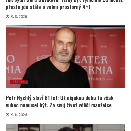
přesto jde stále o velmi prostorný 4+1
9. 8. 2026
Celebrity
Petr Rychlý slaví 61 let: Už nějakou dobu tu však
vůbec nemusel být. Za svůj život vděčí manželce
9. 8. 2026