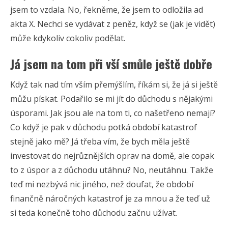
jsem to vzdala. No, řekněme, že jsem to odložila ad
akta X. Nechci se vydávat z peněz, když se (jak je vidět)
může kdykoliv cokoliv podělat.
Já jsem na tom při vší smůle ještě dobře
Když tak nad tím vším přemýšlím, říkám si, že já si ještě
můžu pískat. Podařilo se mi jít do důchodu s nějakými
úsporami. Jak jsou ale na tom ti, co našetřeno nemají?
Co když je pak v důchodu potká období katastrof
stejně jako mě? Já třeba vím, že bych měla ještě
investovat do nejrůznějších oprav na domě, ale copak
to z úspor a z důchodu utáhnu? No, neutáhnu. Takže
teď mi nezbývá nic jiného, než doufat, že období
finančně náročných katastrof je za mnou a že teď už
si teda konečně toho důchodu začnu užívat.