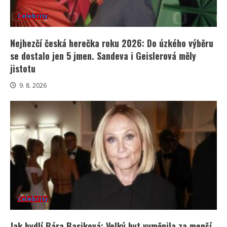
Celebrity
Nejhezčí česká herečka roku 2026: Do úzkého výběru
se dostalo jen 5 jmen. Sandeva i Geislerová měly
jistotu
9. 8. 2026
Celebrity
Jak bydlí Bára Basiková: Velký byt vyměnila za menší,