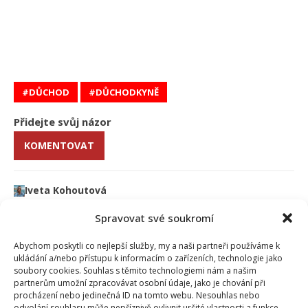
DŮCHOD
DŮCHODKYNĚ
Přidejte svůj názor
KOMENTOVAT
Iveta Kohoutová
Trojlístek našich redaktorů doplňuje Iveta. Vrátila se na pozici
redaktorky po mateřské dovolené a našim čtenářům přináší
Spravovat své soukromí
zajímavé informace o osobnostech, které se hřejí v záři reflektorů.
Kromě rodiny se Iveta ráda věnuje malování obrazů a miluje
Abychom poskytli co nejlepší služby, my a naši partneři používáme k
adrenalinové sporty.
ukládání a/nebo přístupu k informacím o zařízeních, technologie jako
soubory cookies. Souhlas s těmito technologiemi nám a našim
partnerům umožní zpracovávat osobní údaje, jako je chování při
procházení nebo jedinečná ID na tomto webu. Nesouhlas nebo
odvolání souhlasu může nepříznivě ovlivnit určité vlastnosti a funkce.