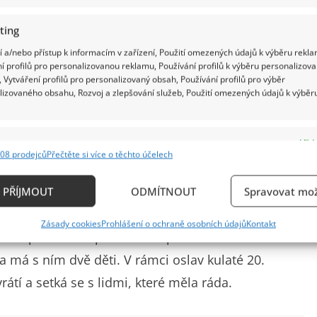
ting
 a/nebo přístup k informacím v zařízení, Použití omezených údajů k výběru rekla
í profilů pro personalizovanou reklamu, Používání profilů k výběru personalizov
 Vytváření profilů pro personalizovaný obsah, Používání profilů pro výběr
lizovaného obsahu, Rozvoj a zlepšování služeb, Použití omezených údajů k výběr
e
Vždy
08 prodejců
Přečtěte si více o těchto účelech
ání a kombinování údajů z jiných zdrojů údajů, Propojení různých zařízení,
kace zařízení na základě automaticky přenášených informací.
anou Maciuchovou a panem Hrušínským byla krásná.
PŘÍJMOUT
ODMÍTNOUT
Spravovat mož
 dokázali zpříjemnit a udělat tak, aby nás to bavilo a
ání přesných údajů o zeměpisné poloze, Identifikace zařízení n
Zásady cookies
Prohlášení o ochraně osobních údajů
Kontakt
ě aktivně požadovaných informací.
uché po letech opět navázat práci na seriálu. Lenka
 má s ním dvě děti. V rámci oslav kulaté 20.
ění bezpečnosti, předcházení a zjišťování podvodů a
rátí a setká se s lidmi, které měla ráda.
ňování chyb, Poskytování a zobrazování reklamy a
Vždy
, Ukládání a sdělování voleb ochrany osobních údajů.