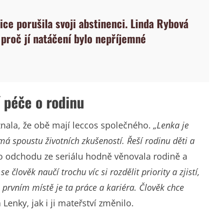
ice porušila svoji abstinenci. Linda Rybová
 proč jí natáčení bylo nepříjemné
í péče o rodinu
iznala, že obě mají leccos společného.
„Lenka je
e má spoustu životních zkušeností. Řeší rodinu děti a
o odchodu ze seriálu hodně věnovala rodině a
e člověk naučí trochu víc si rozdělit priority a zjistí,
a prvním místě je ta práce a kariéra. Člověk chce
 Lenky, jak i ji mateřství změnilo.