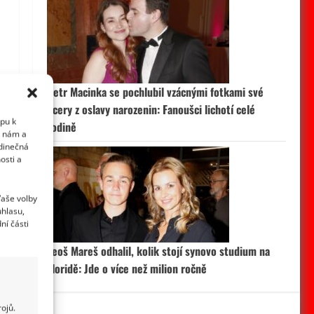
Petr Macinka se pochlubil vzácnými fotkami své
dcery z oslavy narozenin: Fanoušci lichotí celé
upu k
rodině
i nám a
edinečná
osti a
Vaše volby
uhlasu,
ní části
Leoš Mareš odhalil, kolik stojí synovo studium na
Floridě: Jde o více než milion ročně
ojů.