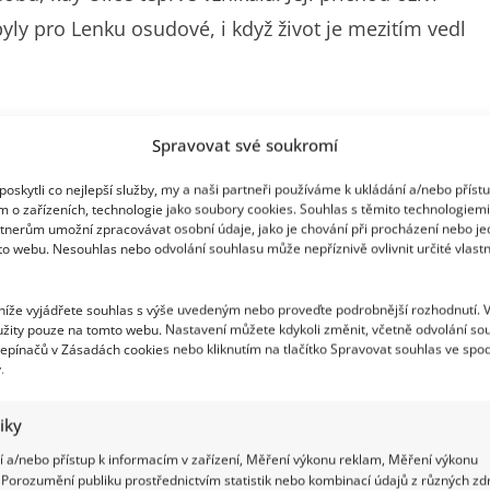
byly pro Lenku osudové, i když život je mezitím vedl
dný
Spravovat své soukromí
ofesorky Lenky Drápalové, která je spjata s jeho
oskytli co nejlepší služby, my a naši partneři používáme k ukládání a/nebo příst
m o zařízeních, technologie jako soubory cookies. Souhlas s těmito technologiem
t je krásnej, já jsem to tady měla moc ráda.
tnerům umožní zpracovávat osobní údaje, jako je chování při procházení nebo j
to webu. Nesouhlas nebo odvolání souhlasu může nepříznivě ovlivnit určité vlastn
ina, na konkurzy, když se to dávalo dohromady a
e sešly s Terezou Brodskou a Ilonou Svobodovou,“
mluví
 níže vyjádřete souhlas s výše uvedeným nebo proveďte podrobnější rozhodnutí. 
telka Michaela Badinková v rozhovoru pro TV Nova a
žity pouze na tomto webu. Nastavení můžete kdykoli změnit, včetně odvolání so
epínačů v Zásadách cookies nebo kliknutím na tlačítko Spravovat souhlas ve spod
sky.
.
tiky
 a/nebo přístup k informacím v zařízení, Měření výkonu reklam, Měření výkonu
Porozumění publiku prostřednictvím statistik nebo kombinací údajů z různých zdr