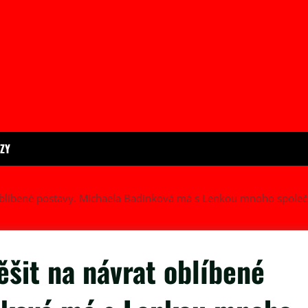
ÍZY
t oblíbené postavy. Michaela Badinková má s Lenkou mnoho spole
ěšit na návrat oblíbené