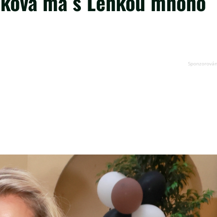
nková má s Lenkou mnoho