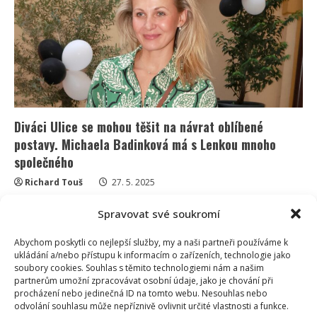
hercem
již
20
let
na
psí
knížku.
Ohledně
svatby
však
mají
pochyby
Diváci Ulice se mohou těšit na návrat oblíbené
postavy. Michaela Badinková má s Lenkou mnoho
společného
Richard Touš
27. 5. 2025
Lenka Drápalová se odstěhovala za Prahu, kde se
Spravovat své soukromí
věnovala rodině. Už ve čtvrtek se znovu přihrne do...
Abychom poskytli co nejlepší služby, my a naši partneři používáme k
Read
Více
ukládání a/nebo přístupu k informacím o zařízeních, technologie jako
more
soubory cookies. Souhlas s těmito technologiemi nám a našim
about
Diváci
partnerům umožní zpracovávat osobní údaje, jako je chování při
Ulice
procházení nebo jedinečná ID na tomto webu. Nesouhlas nebo
se
odvolání souhlasu může nepříznivě ovlivnit určité vlastnosti a funkce.
mohou