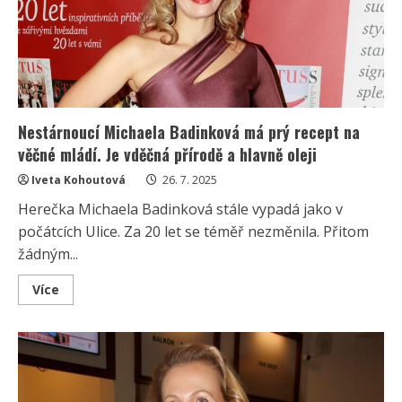
však
netrpí
a
herečka
hledá
nový
vztah
Nestárnoucí Michaela Badinková má prý recept na
věčné mládí. Je vděčná přírodě a hlavně oleji
Iveta Kohoutová
26. 7. 2025
Herečka Michaela Badinková stále vypadá jako v
počátcích Ulice. Za 20 let se téměř nezměnila. Přitom
žádným...
Read
Více
more
about
Nestárnoucí
Michaela
Badinková
má
prý
recept
na