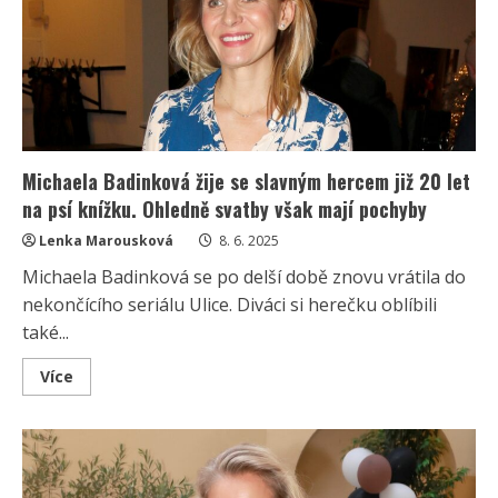
věčné
mládí.
Je
vděčná
přírodě
a
hlavně
oleji
Michaela Badinková žije se slavným hercem již 20 let
na psí knížku. Ohledně svatby však mají pochyby
Lenka Marousková
8. 6. 2025
Michaela Badinková se po delší době znovu vrátila do
nekončícího seriálu Ulice. Diváci si herečku oblíbili
také...
Read
Více
more
about
Michaela
Badinková
žije
se
slavným