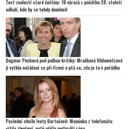
Test znalostí staré češtiny: 10 výrazů z počátku 20. století
odhalí, kdo by se tehdy domluvil
Dagmar Pecková pod palbou kritiky: Mračková Vildumetzová
jí vytkla natáčení se při řízení a ptá se, zda je to v pořádku
Poslední chvíle Ivety Bartošové: Maminka z telefonátu
cítila zlepšení, poté přišla nejtvrdší rána