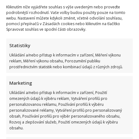
těšit
na
Kliknutím níže vyjádřete souhlas s výše uvedeným nebo proveďte
návrat
podrobnější rozhodnutí. Vaše volby budou použity pouze na tomto
oblíbené
webu. Nastavení můžete kdykoli změnit, včetně odvolání souhlasu,
postavy.
Michaela
pomocí přepínačů v Zásadách cookies nebo kliknutím na tlačítko
Badinková
Spravovat souhlas ve spodní části obrazovky.
má
s
Lenkou
mnoho
Statistiky
společného
Ukládání a/nebo přístup k informacím v zařízení, Měření výkonu
reklam, Měření výkonu obsahu, Porozumění publiku
prostřednictvím statistik nebo kombinací údajů z různých zdrojů.
Ordinace v růžové zahradě zažije velký comeback.
Čestmíru Mázlovi se vrací jeho drahá polovička
Marketing
Lenka Marousková
16. 12. 2024
Ukládání a/nebo přístup k informacím v zařízení, Použití
omezených údajů k výběru reklam, Vytváření profilů pro
Michaela Badinková je herečka, která si diváckou
personalizovanou reklamu, Používání profilů k výběru
přízeň získala v seriálu Ordinace v růžové zahradě 2.
personalizované reklamy, Vytváření profilů pro personalizovaný
obsah, Používání profilů pro výběr personalizovaného obsahu,
Ačkoliv...
Rozvoj a zlepšování služeb, Použití omezených údajů k výběru
obsahu.
Read
Více
more
about