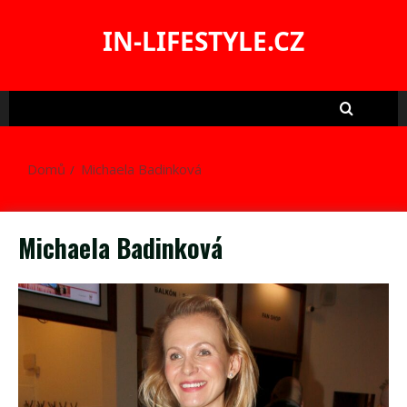
Skip
to
IN-LIFESTYLE.CZ
content
Domů
Michaela Badinková
Michaela Badinková