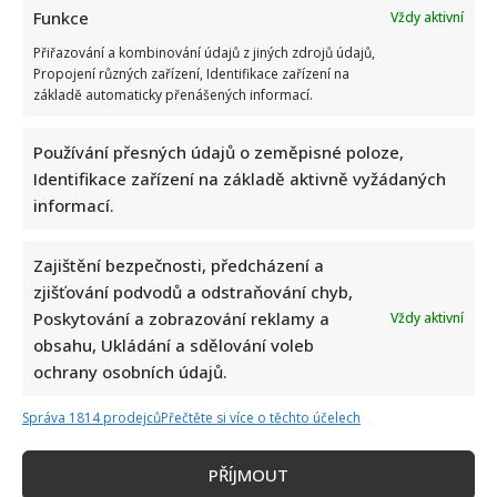
Ordinace
Funkce
Vždy aktivní
v
růžové
Přiřazování a kombinování údajů z jiných zdrojů údajů,
zahradě
zažije
Propojení různých zařízení, Identifikace zařízení na
velký
základě automaticky přenášených informací.
comeback.
Čestmíru
Mázlovi
se
Používání přesných údajů o zeměpisné poloze,
vrací
Identifikace zařízení na základě aktivně vyžádaných
jeho
drahá
informací.
polovička
Zajištění bezpečnosti, předcházení a
zjišťování podvodů a odstraňování chyb,
Poskytování a zobrazování reklamy a
Vždy aktivní
obsahu, Ukládání a sdělování voleb
ochrany osobních údajů.
Správa 1814 prodejců
Přečtěte si více o těchto účelech
PŘÍJMOUT