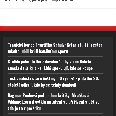
Tragický konec Františka Sahuly: Kytaristu Tří sester
mladíci ubili kvůli banálnímu sporu
Stačila jedna fotka z dovolené, aby se na Babiše
snesla další kritika: Lidé spekulují, kde se koupe
Test znalostí staré češtiny: 10 výrazů z počátku 20.
století odhalí, kdo by se tehdy domluvil
Dagmar Pecková pod palbou kritiky: Mračková
Vildumetzová jí vytkla natáčení se při řízení a ptá se,
zda je to v pořádku