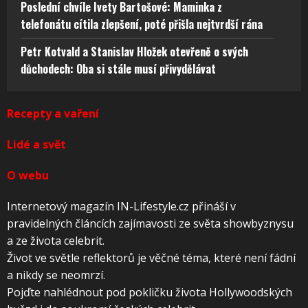
Poslední chvíle Ivety Bartošové: Maminka z
telefonátu cítila zlepšení, poté přišla nejtvrdší rána
Petr Kotvald a Stanislav Hložek otevřeně o svých
důchodech: Oba si stále musí přivydělávat
Recepty a vaření
Lidé a svět
O webu
Internetový magazín IN-Lifestyle.cz přináší v
pravidelných článcích zajímavosti ze světa showbyznysu
a ze života celebrit.
Život ve světle reflektorů je věčné téma, které není fádní
a nikdy se neomrzí.
Pojďte nahlédnout pod pokličku života Hollywoodských