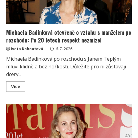
Michaela Badinková otevřeně o vztahu s manželem po
rozchodu: Po 20 letech respekt nezmizel
Iveta Kohoutová
6. 7. 2026
Michaela Badinková po rozchodu s Janem Teplým
mluví klidně a bez hořkosti. Důležité pro ni zůstávají
dcery...
Read
Více
more
about
Michaela
Badinková
otevřeně
o
vztahu
s
manželem
po
rozchodu:
Po