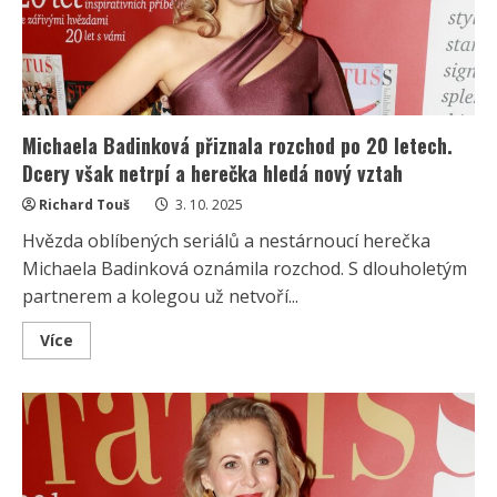
20
letech
respekt
nezmizel
Michaela Badinková přiznala rozchod po 20 letech.
Dcery však netrpí a herečka hledá nový vztah
Richard Touš
3. 10. 2025
Hvězda oblíbených seriálů a nestárnoucí herečka
Michaela Badinková oznámila rozchod. S dlouholetým
partnerem a kolegou už netvoří...
Read
Více
more
about
Michaela
Badinková
přiznala
rozchod
po
20
letech.
Dcery