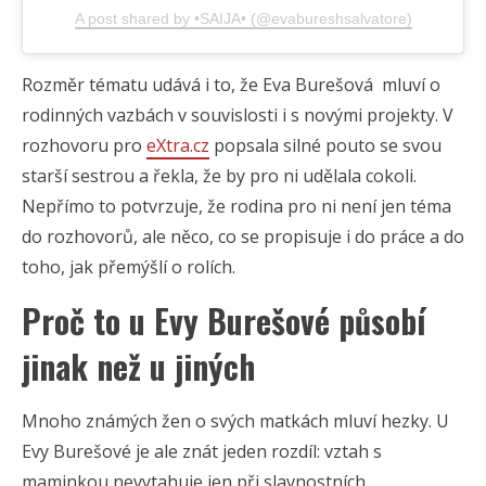
A post shared by •SAIJA• (@evabureshsalvatore)
Rozměr tématu udává i to, že Eva Burešová mluví o
rodinných vazbách v souvislosti i s novými projekty. V
rozhovoru pro
eXtra.cz
popsala silné pouto se svou
starší sestrou a řekla, že by pro ni udělala cokoli.
Nepřímo to potvrzuje, že rodina pro ni není jen téma
do rozhovorů, ale něco, co se propisuje i do práce a do
toho, jak přemýšlí o rolích.
Proč to u Evy Burešové působí
jinak než u jiných
Mnoho známých žen o svých matkách mluví hezky. U
Evy Burešové je ale znát jeden rozdíl: vztah s
maminkou nevytahuje jen při slavnostních