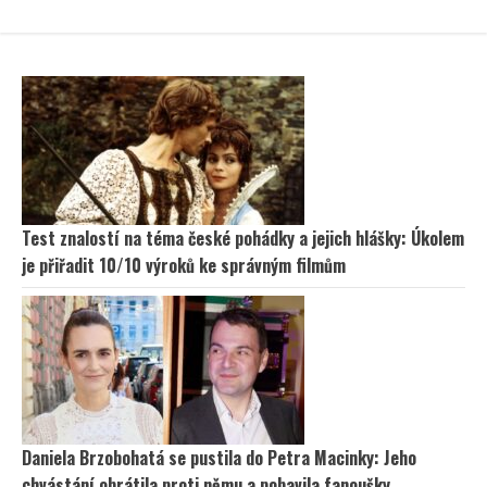
Test znalostí na téma české pohádky a jejich hlášky: Úkolem
je přiřadit 10/10 výroků ke správným filmům
Daniela Brzobohatá se pustila do Petra Macinky: Jeho
chvástání obrátila proti němu a pobavila fanoušky