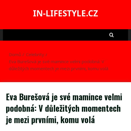
Skip
to
IN-LIFESTYLE.CZ
content
Domů
Celebrity
Eva Burešová je své mamince velmi podobná: V
důležitých momentech je mezi prvními, komu volá
Eva Burešová je své mamince velmi
podobná: V důležitých momentech
je mezi prvními, komu volá