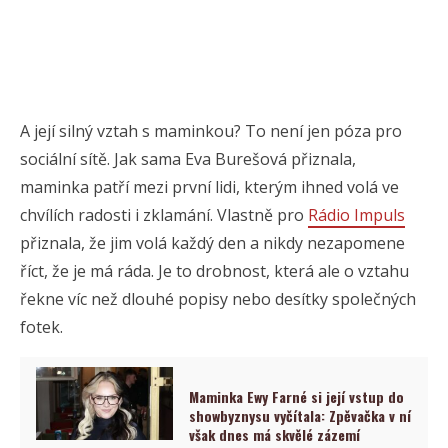
A její silný vztah s maminkou? To není jen póza pro
sociální sítě. Jak sama Eva Burešová přiznala,
maminka patří mezi první lidi, kterým ihned volá ve
chvílích radosti i zklamání. Vlastně pro
Rádio Impuls
přiznala, že jim volá každý den a nikdy nezapomene
říct, že je má ráda. Je to drobnost, která ale o vztahu
řekne víc než dlouhé popisy nebo desítky společných
fotek.
Maminka Ewy Farné si její vstup do
showbyznysu vyčítala: Zpěvačka v ní
však dnes má skvělé zázemí