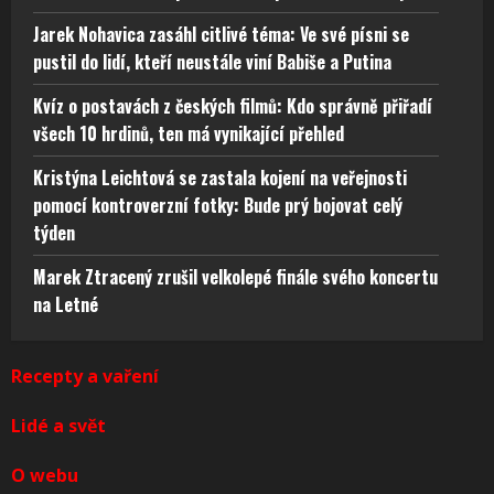
Jarek Nohavica zasáhl citlivé téma: Ve své písni se
pustil do lidí, kteří neustále viní Babiše a Putina
Kvíz o postavách z českých filmů: Kdo správně přiřadí
všech 10 hrdinů, ten má vynikající přehled
Kristýna Leichtová se zastala kojení na veřejnosti
pomocí kontroverzní fotky: Bude prý bojovat celý
týden
Marek Ztracený zrušil velkolepé finále svého koncertu
na Letné
Recepty a vaření
Lidé a svět
O webu