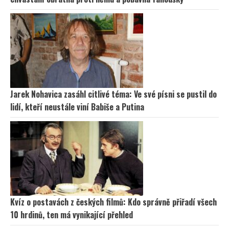
Jarek Nohavica zasáhl citlivé téma: Ve své písni se pustil do
lidí, kteří neustále viní Babiše a Putina
Kvíz o postavách z českých filmů: Kdo správně přiřadí všech
10 hrdinů, ten má vynikající přehled