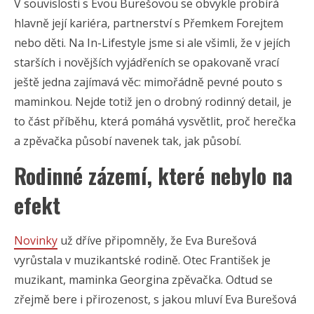
V souvislosti s Evou Burešovou se obvykle probírá
hlavně její kariéra, partnerství s Přemkem Forejtem
nebo děti. Na In-Lifestyle jsme si ale všimli, že v jejích
starších i novějších vyjádřeních se opakovaně vrací
ještě jedna zajímavá věc: mimořádně pevné pouto s
maminkou. Nejde totiž jen o drobný rodinný detail, je
to část příběhu, která pomáhá vysvětlit, proč herečka
a zpěvačka působí navenek tak, jak působí.
Rodinné zázemí, které nebylo na
efekt
Novinky
už dříve připomněly, že Eva Burešová
vyrůstala v muzikantské rodině. Otec František je
muzikant, maminka Georgina zpěvačka. Odtud se
zřejmě bere i přirozenost, s jakou mluví Eva Burešová