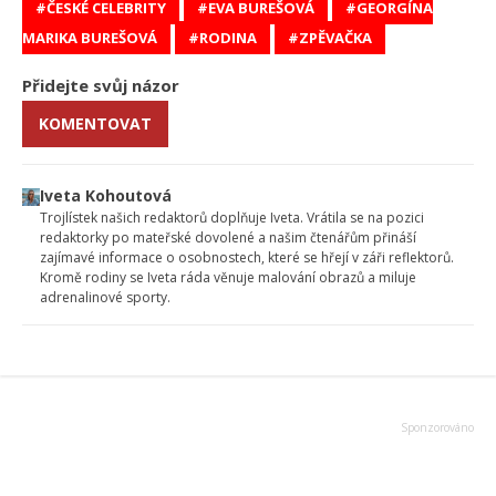
ČESKÉ CELEBRITY
EVA BUREŠOVÁ
GEORGÍNA
MARIKA BUREŠOVÁ
RODINA
ZPĚVAČKA
Přidejte svůj názor
KOMENTOVAT
Iveta Kohoutová
Trojlístek našich redaktorů doplňuje Iveta. Vrátila se na pozici
redaktorky po mateřské dovolené a našim čtenářům přináší
zajímavé informace o osobnostech, které se hřejí v záři reflektorů.
Kromě rodiny se Iveta ráda věnuje malování obrazů a miluje
adrenalinové sporty.