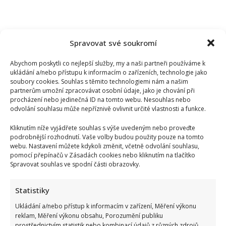
Spravovat své soukromí
Abychom poskytli co nejlepší služby, my a naši partneři používáme k
ukládání a/nebo přístupu k informacím o zařízeních, technologie jako
soubory cookies. Souhlas s těmito technologiemi nám a našim
partnerům umožní zpracovávat osobní údaje, jako je chování při
procházení nebo jedinečná ID na tomto webu. Nesouhlas nebo
odvolání souhlasu může nepříznivě ovlivnit určité vlastnosti a funkce.
Kliknutím níže vyjádřete souhlas s výše uvedeným nebo proveďte
podrobnější rozhodnutí. Vaše volby budou použity pouze na tomto
webu. Nastavení můžete kdykoli změnit, včetně odvolání souhlasu,
pomocí přepínačů v Zásadách cookies nebo kliknutím na tlačítko
Spravovat souhlas ve spodní části obrazovky.
Statistiky
Ukládání a/nebo přístup k informacím v zařízení, Měření výkonu
reklam, Měření výkonu obsahu, Porozumění publiku
prostřednictvím statistik nebo kombinací údajů z různých zdrojů.