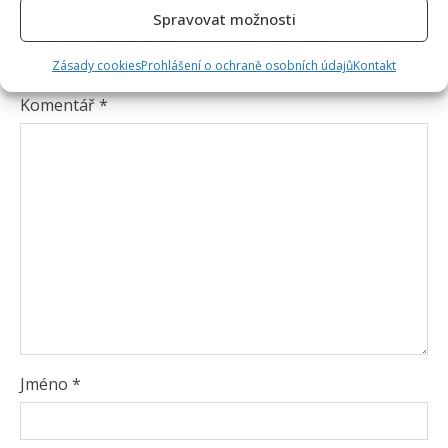
Napsat komentář
Spravovat možnosti
Vaše e-mailová adresa nebude zveřejněna.
Zásady cookies
Prohlášení o ochraně osobních údajů
Kontakt
Vyžadované informace jsou označeny
*
Komentář
*
Jméno
*