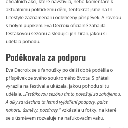
oficiálních akcí, které navštívila, nebo komentáře k
aktuálnímu politickému dění, tentokrát jsme na In-
Lifestyle zaznamenali i odlehčený příspěvek. A rovnou
s holým pupíkem. Eva Decroix oficiálně zahájila
fesťákovou sezónu a sledující jen zírali, jakou si
udělala pohodu.
Poděkovala za podporu
Eva Decroix se s fanoušky po delší době podělila o
příspěvek ze svého soukromého života. S přáteli
vyrazila na festival a ukázala, jakou pohodu si tu
udělala.
„Fesťákovou sezónu tímto považuji za zahájenou.
A díky za všechna ta letmá vyjádření podpory, palce
nahoru, úsměvy, pozdravy,“
vzkázala u fotky, na které
se s úsměvem rozvaluje na nafukovacím vaku.