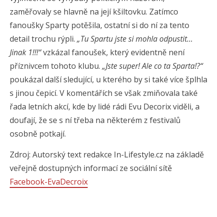
zaměřovaly se hlavně na její kšiltovku. Zatímco
fanoušky Sparty potěšila, ostatní si do ní za tento
detail trochu rýpli.
„Tu Spartu jste si mohla odpustit…
Jinak 1!!!“
vzkázal fanoušek, který evidentně není
příznivcem tohoto klubu.
„Jste super! Ale co ta Sparta!?“
poukázal další sledující, u kterého by si také více šplhla
s jinou čepicí. V komentářích se však zmiňovala také
řada letních akcí, kde by lidé rádi Evu Decorix viděli, a
doufají, že se s ní třeba na některém z festivalů
osobně potkají.
Zdroj: Autorský text redakce In-Lifestyle.cz na základě
veřejně dostupných informací ze sociální sítě
Facebook-EvaDecroix