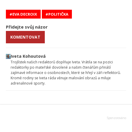
EVA DECROIX
POLITIČKA
Přidejte svůj názor
KOMENTOVAT
Iveta Kohoutová
Trojlístek našich redaktorů doplňuje Iveta. Vrátila se na pozici
redaktorky po mateřské dovolené a našim čtenářům přináší
zajímavé informace o osobnostech, které se hřejí v záři reflektorů.
Kromě rodiny se Iveta ráda věnuje malování obrazů a miluje
adrenalinové sporty.