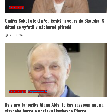
Celebrity
Ondřej Sokol utekl před českými vedry do Skotska. S
dětmi se vyfotil v nádherné přírodě
9. 8. 2026
Celebrity
Zajímavosti
Kvíz pro fanoušky Alana Aldy: Je čas zavzpomínat na
slavného herce a postavu Hawkeyho Pierce