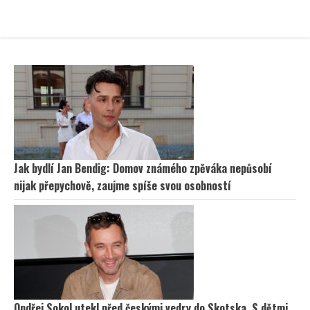
Jak bydlí Jan Bendig: Domov známého zpěváka nepůsobí
nijak přepychově, zaujme spíše svou osobností
Ondřej Sokol utekl před českými vedry do Skotska. S dětmi