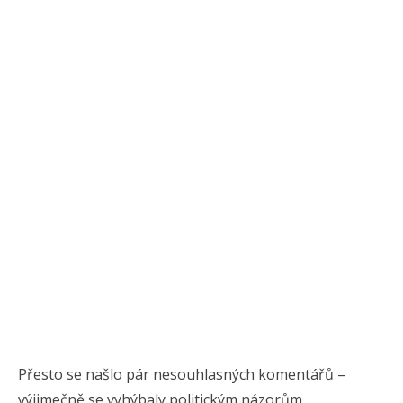
Přesto se našlo pár nesouhlasných komentářů –
výjimečně se vyhýbaly politickým názorům,