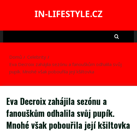
Skip
to
IN-LIFESTYLE.CZ
content
Domů
Celebrity
Eva Decroix zahájila sezónu a fanouškům odhalila svůj
pupík. Mnohé však pobouřila její kšiltovka
Eva Decroix zahájila sezónu a
fanouškům odhalila svůj pupík.
Mnohé však pobouřila její kšiltovka