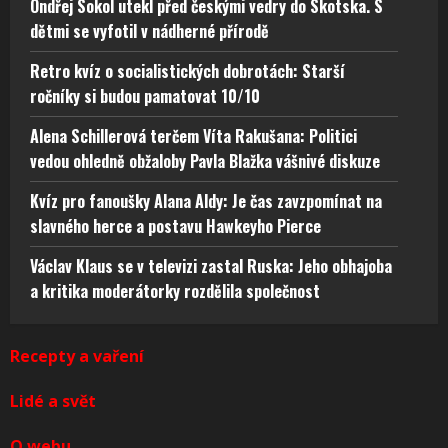
Ondřej Sokol utekl před českými vedry do Skotska. S
dětmi se vyfotil v nádherné přírodě
Retro kvíz o socialistických dobrotách: Starší
ročníky si budou pamatovat 10/10
Alena Schillerová terčem Víta Rakušana: Politici
vedou ohledně obžaloby Pavla Blažka vášnivé diskuze
Kvíz pro fanoušky Alana Aldy: Je čas zavzpomínat na
slavného herce a postavu Hawkeyho Pierce
Václav Klaus se v televizi zastal Ruska: Jeho obhajoba
a kritika moderátorky rozdělila společnost
Recepty a vaření
Lidé a svět
O webu