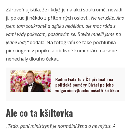
Zároveň ujistila, že i když je na akci soukromě, nevadí
jí, pokud ji někdo z přítomných osloví.
„Ne nerušíte. Ano
jsem tam soukromě a agitku nedělám, ale moc ráda s
vámi vždy pokecám, pozdravím se. Bavíte mne!!! Jsme na
jedné lodi,“
dodala. Na fotografii se také pochlubila
piercingem v pupíku a obdivné komentáře na sebe
nenechaly dlouho čekat.
Radim Fiala to v ČT přehnal i na
politické poměry: Diváci po jeho
vulgárním výbuchu nešetří kritikou
Ale co ta kšiltovka
„Teda, paní ministryně je normální žena a ne mýtus. A