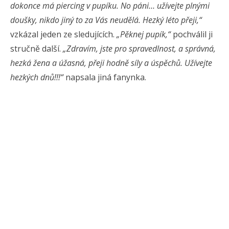
dokonce má piercing v pupíku. No páni… užívejte plnými
doušky, nikdo jiný to za Vás neudělá. Hezký léto přeji,“
vzkázal jeden ze sledujících.
„Pěknej pupík,“
pochválil ji
stručně další.
„Zdravím, jste pro spravedlnost, a správná,
hezká žena a úžasná, přeji hodně síly a úspěchů. Užívejte
hezkých dnů!!!“
napsala jiná fanynka.