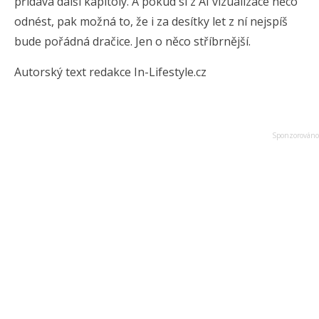
přidává další kapitoly. A pokud si z AI vizualizace něco
odnést, pak možná to, že i za desítky let z ní nejspíš
bude pořádná dračice. Jen o něco stříbrnější.
Autorský text redakce In-Lifestyle.cz