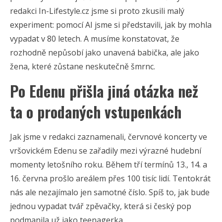
redakci In-Lifestyle.cz jsme si proto zkusili malý
experiment: pomocí AI jsme si představili, jak by mohla
vypadat v 80 letech. A musíme konstatovat, že
rozhodně nepůsobí jako unavená babička, ale jako
žena, které zůstane neskutečně šmrnc.
Po Edenu přišla jiná otázka než
ta o prodaných vstupenkách
Jak jsme v redakci zaznamenali, červnové koncerty ve
vršovickém Edenu se zařadily mezi výrazné hudební
momenty letošního roku. Během tří termínů 13., 14. a
16. června prošlo areálem přes 100 tisíc lidí. Tentokrát
nás ale nezajímalo jen samotné číslo. Spíš to, jak bude
jednou vypadat tvář zpěvačky, která si český pop
podmanila už jako teenagerka.