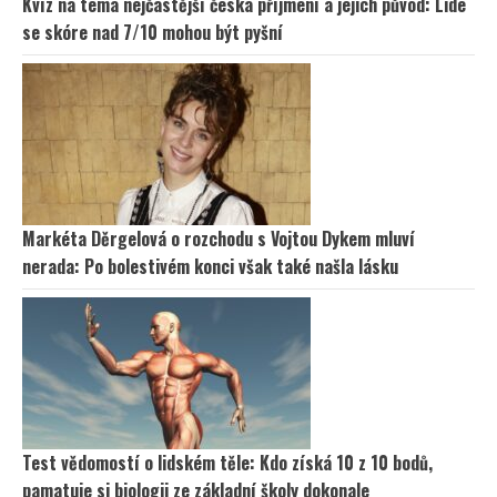
Kvíz na téma nejčastější česká příjmení a jejich původ: Lidé
se skóre nad 7/10 mohou být pyšní
Markéta Děrgelová o rozchodu s Vojtou Dykem mluví
nerada: Po bolestivém konci však také našla lásku
Test vědomostí o lidském těle: Kdo získá 10 z 10 bodů,
pamatuje si biologii ze základní školy dokonale