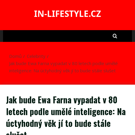
Skip
to
IN-LIFESTYLE.CZ
content
Domů
Celebrity
Jak bude Ewa Farna vypadat v 80 letech podle umělé
inteligence: Na úctyhodný věk jí to bude stále slušet
Jak bude Ewa Farna vypadat v 80
letech podle umělé inteligence: Na
úctyhodný věk jí to bude stále
slušet