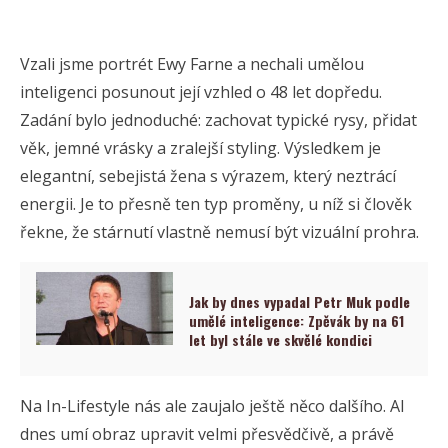
Vzali jsme portrét Ewy Farne a nechali umělou
inteligenci posunout její vzhled o 48 let dopředu.
Zadání bylo jednoduché: zachovat typické rysy, přidat
věk, jemné vrásky a zralejší styling. Výsledkem je
elegantní, sebejistá žena s výrazem, který neztrácí
energii. Je to přesně ten typ proměny, u níž si člověk
řekne, že stárnutí vlastně nemusí být vizuální prohra.
Jak by dnes vypadal Petr Muk podle
umělé inteligence: Zpěvák by na 61
let byl stále ve skvělé kondici
Na In-Lifestyle nás ale zaujalo ještě něco dalšího. AI
dnes umí obraz upravit velmi přesvědčivě, a právě