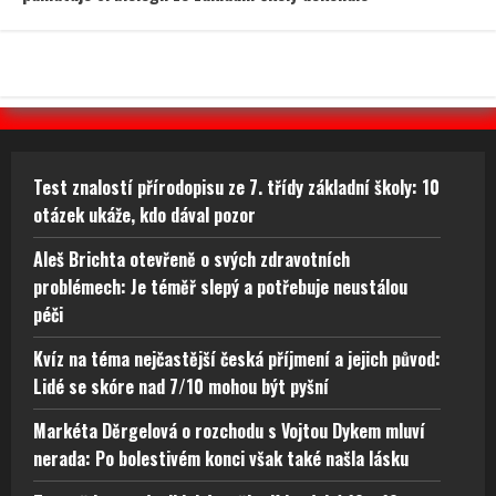
Test znalostí přírodopisu ze 7. třídy základní školy: 10
otázek ukáže, kdo dával pozor
Aleš Brichta otevřeně o svých zdravotních
problémech: Je téměř slepý a potřebuje neustálou
péči
Kvíz na téma nejčastější česká příjmení a jejich původ:
Lidé se skóre nad 7/10 mohou být pyšní
Markéta Děrgelová o rozchodu s Vojtou Dykem mluví
nerada: Po bolestivém konci však také našla lásku