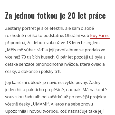
Za jednou fotkou je 20 let práce
Zestárlý portrét je sice efektní, ale sám o sobě
rozhodně neříká to podstatné. Oficiální web
Ewy Farne
připomíná, že debutovala už ve 13 letech singlem
„Měls mě vůbec rád“ a její první album se prodalo ve
více než 70 tisících kusech. O pár let později už byla z
dětské senzace plnohodnotná hvězda, která ovládla
český, a dokonce i polský trh.
Její kariérní oblouk je navíc nezvykle pevný. Žádný
jeden hit a pak ticho po pěšině, naopak. Má na kontě
souvislou řadu alb od začátků až po novější projekty
včetně desky „UMAMI“. A letos na sebe znovu
upozornila i novou tvorbou, což naznačuje také její