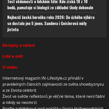
Test vědomostí o lidském těle: Kdo získá 10 z 10
bodů, pamatuje si biologii ze základní školy dokonale
Nejhezčí česká herečka roku 2026: Do úzkého výběru
se dostalo jen 5 jmen. Sandeva i Geislerová měly
jistotu
Recepty a vaření
Lidé a svět
O webu
Internetový magazín IN-Lifestyle.cz přináší v
pravidelných článcích zajímavosti ze světa showbyznysu
a ze života celebrit.
Život ve světle reflektorů je věčné téma, které není fádní
a nikdy se neomrzí.
Pojďte nahlédnout pod pokličku života Hollywoodských