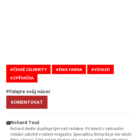
ČESKÉ CELEBRITY
EWA FARNA
VZHLED
ZPĚVAČKA
Přidejte svůj názor
KOMENTOVAT
Richard Touš
Richard skvěle doplňuje tým naší redakce. Po letech v zahraniční
redakci zakotvil v našem magazínu. Specialitou Richarda je vše okolo
filmu a herců. Také ovšem sleduje vše, co se ve světě showbyznysu