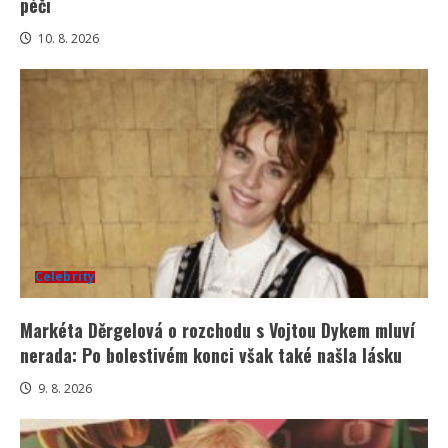
péči
10. 8. 2026
Celebrity
Markéta Děrgelová o rozchodu s Vojtou Dykem mluví
nerada: Po bolestivém konci však také našla lásku
9. 8. 2026