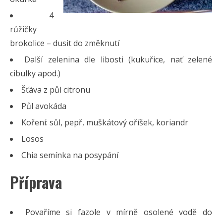
4
růžičky
brokolice – dusit do změknutí
Další zelenina dle libosti (kukuřice, nať zelené
cibulky apod.)
Šťáva z půl citronu
Půl avokáda
Koření: sůl, pepř, muškátový oříšek, koriandr
Losos
Chia semínka na posypání
Příprava
Povaříme si fazole v mírně osolené vodě do