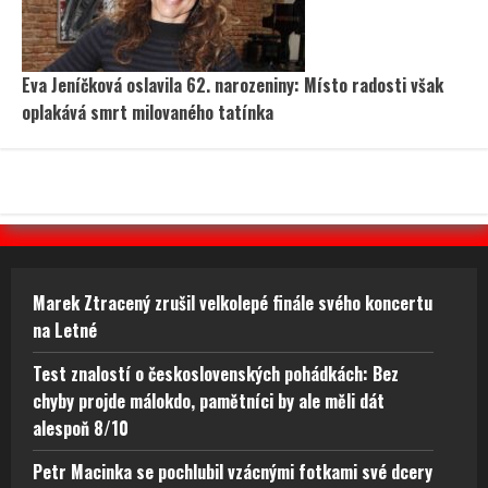
Eva Jeníčková oslavila 62. narozeniny: Místo radosti však
oplakává smrt milovaného tatínka
Marek Ztracený zrušil velkolepé finále svého koncertu
na Letné
Test znalostí o československých pohádkách: Bez
chyby projde málokdo, pamětníci by ale měli dát
alespoň 8/10
Petr Macinka se pochlubil vzácnými fotkami své dcery