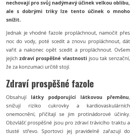
nechovají pro svůj nadýmavý účinek velkou oblibu,
ale s dobrými triky lze tento účinek o mnoho
snížit.
Jednak je vhodné fazole propláchnout, namočit přes
noc do vody, poté scedit a znovu propláchnout, dát
vařit a nakonec opět scedit a propláchnout. Ovšem
jejich
zdraví prospěšné vlastnosti
jsou tak senzační,
že za konzumaci určitě stojí.
Zdraví prospěšné fazole
Obsahují
látky podporující látkovou přeměnu
,
snižují riziko cukrovky a kardiovaskulárních
onemocnění, přičítají se jim protinádorové účinky.
Obzvlášť prospěšné jsou pro zdraví trávicího traktu a
tlusté střevo. Sportovci jej pravidelně zařazují do