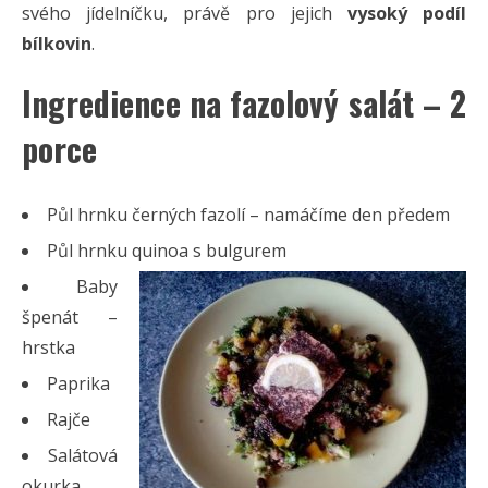
svého jídelníčku, právě pro jejich
vysoký podíl
bílkovin
.
Ingredience na fazolový salát – 2
porce
Půl hrnku černých fazolí – namáčíme den předem
Půl hrnku quinoa s bulgurem
Baby
špenát –
hrstka
Paprika
Rajče
Salátová
okurka