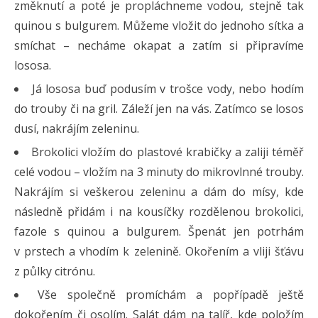
změknutí a poté je propláchneme vodou, stejně tak
quinou s bulgurem. Můžeme vložit do jednoho sítka a
smíchat – necháme okapat a zatím si připravíme
lososa.
Já lososa buď podusím v trošce vody, nebo hodím
do trouby či na gril. Záleží jen na vás. Zatímco se losos
dusí, nakrájím zeleninu.
Brokolici vložím do plastové krabičky a zaliji téměř
celé vodou – vložím na 3 minuty do mikrovlnné trouby.
Nakrájím si veškerou zeleninu a dám do mísy, kde
následně přidám i na kousíčky rozdělenou brokolici,
fazole s quinou a bulgurem. Špenát jen potrhám
v prstech a vhodím k zelenině. Okořením a vliji šťávu
z půlky citrónu.
Vše společně promíchám a popřípadě ještě
dokořením či osolím. Salát dám na talíř, kde položím