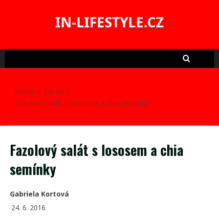
Skip
to
IN-LIFESTYLE.CZ
content
Domů
Zdraví
Fazolový salát s lososem a chia semínky
Fazolový salát s lososem a chia
semínky
Gabriela Kortová
24. 6. 2016