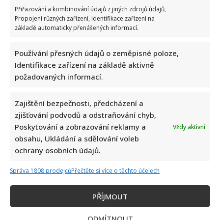
Přiřazování a kombinování údajů z jiných zdrojů údajů,
Celebrity
Propojení různých zařízení, Identifikace zařízení na
základě automaticky přenášených informací.
Marek Ztracený zrušil velkolepé finále svého
koncertu na Letné
Používání přesných údajů o zeměpisné poloze,
Identifikace zařízení na základě aktivně
6. 8. 2026
požadovaných informací.
Zajištění bezpečnosti, předcházení a
zjišťování podvodů a odstraňování chyb,
Poskytování a zobrazování reklamy a
Vždy aktivní
obsahu, Ukládání a sdělování voleb
ochrany osobních údajů.
Správa 1808 prodejců
Přečtěte si více o těchto účelech
Celebrity
PŘÍJMOUT
Petr Macinka se pochlubil vzácnými fotkami své
ODMÍTNOUT