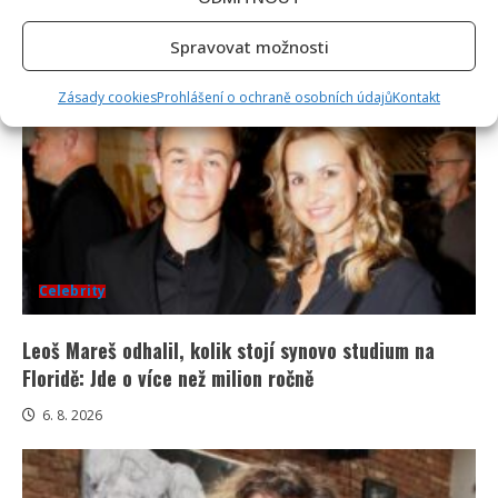
dcery z oslavy narozenin: Fanoušci lichotí celé rodině
6. 8. 2026
Spravovat možnosti
Zásady cookies
Prohlášení o ochraně osobních údajů
Kontakt
Celebrity
Leoš Mareš odhalil, kolik stojí synovo studium na
Floridě: Jde o více než milion ročně
6. 8. 2026