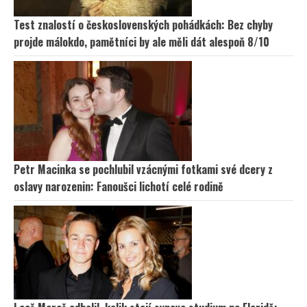
Test znalostí o československých pohádkách: Bez chyby
projde málokdo, pamětníci by ale měli dát alespoň 8/10
Petr Macinka se pochlubil vzácnými fotkami své dcery z
oslavy narozenin: Fanoušci lichotí celé rodině