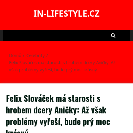
Skip
to
IN-LIFESTYLE.CZ
content
Domů
Celebrity
Felix Slováček má starosti s hrobem dcery Aničky: Až
však problémy vyřeší, bude prý moc krásný
Felix Slováček má starosti s
hrobem dcery Aničky: Až však
problémy vyřeší, bude prý moc
krásný