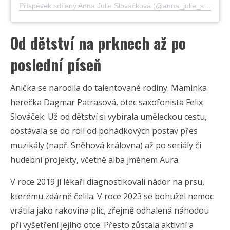
Příspěvek sdílený Anna Julie Slováčková (@anna_julie_slovackova)
Od dětství na prknech až po
poslední píseň
Anička se narodila do talentované rodiny. Maminka
herečka Dagmar Patrasová, otec saxofonista Felix
Slováček. Už od dětství si vybírala uměleckou cestu,
dostávala se do rolí od pohádkových postav přes
muzikály (např. Sněhová královna) až po seriály či
hudební projekty, včetně alba jménem Aura.
V roce 2019 jí lékaři diagnostikovali nádor na prsu,
kterému zdárně čelila. V roce 2023 se bohužel nemoc
vrátila jako rakovina plic, zřejmě odhalená náhodou
při vyšetření jejího otce. Přesto zůstala aktivní a