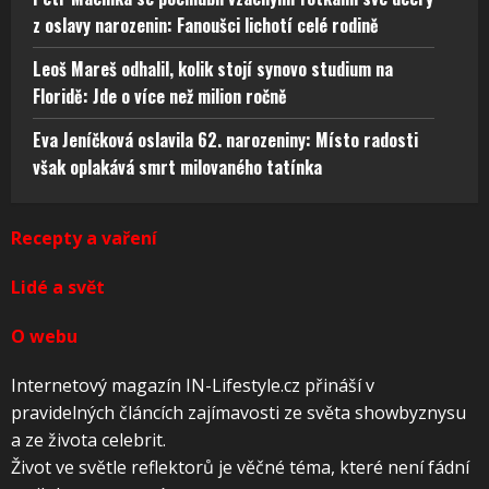
z oslavy narozenin: Fanoušci lichotí celé rodině
Leoš Mareš odhalil, kolik stojí synovo studium na
Floridě: Jde o více než milion ročně
Eva Jeníčková oslavila 62. narozeniny: Místo radosti
však oplakává smrt milovaného tatínka
Recepty a vaření
Lidé a svět
O webu
Internetový magazín IN-Lifestyle.cz přináší v
pravidelných článcích zajímavosti ze světa showbyznysu
a ze života celebrit.
Život ve světle reflektorů je věčné téma, které není fádní