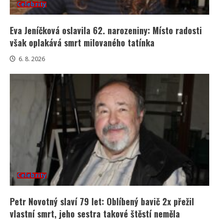
Celebrity
Eva Jeníčková oslavila 62. narozeniny: Místo radosti
však oplakává smrt milovaného tatínka
6. 8. 2026
Celebrity
Petr Novotný slaví 79 let: Oblíbený bavič 2x přežil
vlastní smrt, jeho sestra takové štěstí neměla