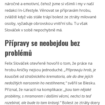
náročné a emotivní, čehož jsme si všimli i my v naší
redakci In-Lifestyle. Věnovat se přípravám hrobu,
zvláště když vás stále trápí bolest ze ztráty milované
osoby, vyžaduje obrovskou vnitřní sílu. Tu však
Slováček v sobě nepochybně má.
Přípravy se neobejdou bez
problémů
Felix Slováček otevřeně hovořil o tom, že práce na
hrobu Aničky nejsou jednoduché.
„Připravuju hrob, je
kousíček od strašnického krematoria, ale do dne jejích
nedožitých narozenin ho nestihneme,“
svěřil se Blesku.
Přiznal, že narazil na komplikace:
„Jsou tam nějaké
problémy, s mramorem i dalšími věcmi, nechci to teď
rozebírat, ale bude to tam krásný.“
Bolest ze ztráty dcery