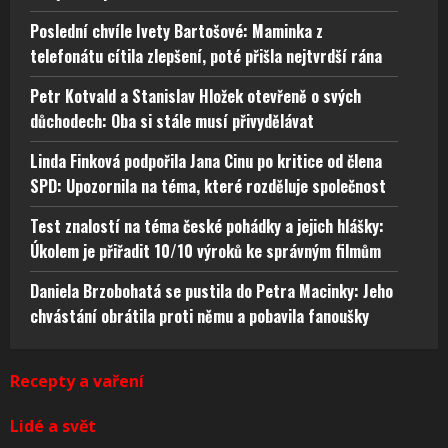
Poslední chvíle Ivety Bartošové: Maminka z
telefonátu cítila zlepšení, poté přišla nejtvrdší rána
Petr Kotvald a Stanislav Hložek otevřeně o svých
důchodech: Oba si stále musí přivydělávat
Linda Finková podpořila Jana Cinu po kritice od člena
SPD: Upozornila na téma, které rozděluje společnost
Test znalostí na téma české pohádky a jejich hlášky:
Úkolem je přiřadit 10/10 výroků ke správným filmům
Daniela Brzobohatá se pustila do Petra Macinky: Jeho
chvástání obrátila proti němu a pobavila fanoušky
Recepty a vaření
Lidé a svět