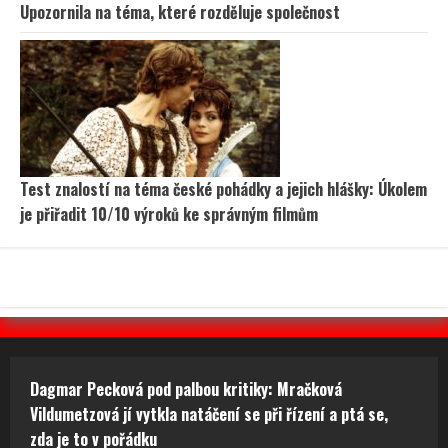
Upozornila na téma, které rozděluje společnost
Test znalostí na téma české pohádky a jejich hlášky: Úkolem
je přiřadit 10/10 výroků ke správným filmům
Dagmar Pecková pod palbou kritiky: Mračková
Vildumetzová jí vytkla natáčení se při řízení a ptá se,
zda je to v pořádku