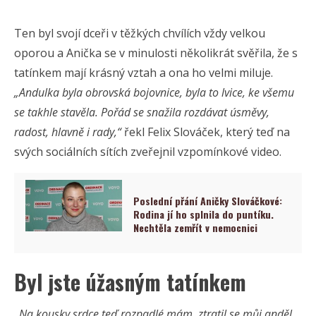
Ten byl svojí dceři v těžkých chvílích vždy velkou
oporou a Anička se v minulosti několikrát svěřila, že s
tatínkem mají krásný vztah a ona ho velmi miluje.
„Andulka byla obrovská bojovnice, byla to lvice, ke všemu
se takhle stavěla. Pořád se snažila rozdávat úsměvy,
radost, hlavně i rady,“
řekl Felix Slováček, který teď na
svých sociálních sítích zveřejnil vzpomínkové video.
Poslední přání Aničky Slováčkové:
Rodina jí ho splnila do puntíku.
Nechtěla zemřít v nemocnici
Byl jste úžasným tatínkem
„Na kousky srdce teď rozpadlé mám, ztratil se můj anděl