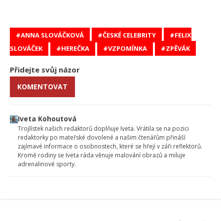
ANNA SLOVÁČKOVÁ
ČESKÉ CELEBRITY
FELIX
SLOVÁČEK
HEREČKA
VZPOMÍNKA
ZPĚVÁK
Přidejte svůj názor
KOMENTOVAT
Iveta Kohoutová
Trojlístek našich redaktorů doplňuje Iveta. Vrátila se na pozici
redaktorky po mateřské dovolené a našim čtenářům přináší
zajímavé informace o osobnostech, které se hřejí v záři reflektorů.
Kromě rodiny se Iveta ráda věnuje malování obrazů a miluje
adrenalinové sporty.