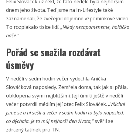
Felix Slováček už řekl, že tato neděle byla nejhorším
dnem jeho života. Teď jsme na In-Lifestyle také
zaznamenali, že zveřejnil dojemné vzpomínkové video.
To rozplakalo tisíce lidí.
„Nikdy nezapomeneme, holčičko
naše.“
Pořád se snažila rozdávat
úsměvy
V neděli v sedm hodin večer vydechla Anička
Slováčková naposledy. Zemřela doma, tak jak si přála,
obklopena svými nejbližšími. Její úmrtí ještě v neděli
večer potvrdil médiím její otec Felix Slováček.
„Všichni
jsme se u ní sešli a večer v sedm hodin to bylo naposled,
co dýchala. Je to můj nejhorší den života,“
svěřil se
zdrcený tatínek pro TN.