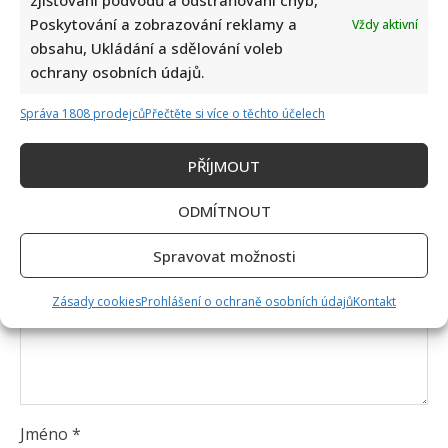
zjišťování podvodů a odstraňování chyb,
Poskytování a zobrazování reklamy a
Vždy aktivní
obsahu, Ukládání a sdělování voleb
Napsat komentář
ochrany osobních údajů.
Vaše e-mailová adresa nebude zveřejněna.
Správa 1808 prodejců
Přečtěte si více o těchto účelech
Vyžadované informace jsou označeny
*
Komentář
*
PŘÍJMOUT
ODMÍTNOUT
Spravovat možnosti
Zásady cookies
Prohlášení o ochraně osobních údajů
Kontakt
Jméno
*