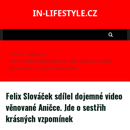
Skip
to
IN-LIFESTYLE.CZ
content
Domů
Celebrity
Felix Slováček sdílel dojemné video věnované Aničce.
Jde o sestřih krásných vzpomínek
Felix Slováček sdílel dojemné video
věnované Aničce. Jde o sestřih
krásných vzpomínek