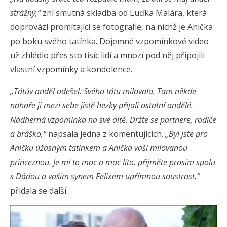
strážný,“
zní smutná skladba od Luďka Malára, která
doprovází promítající se fotografie, na nichž je Anička
po boku svého tatínka. Dojemné vzpomínkové video
už zhlédlo přes sto tisíc lidí a mnozí pod něj připojili
vlastní vzpomínky a kondolence.
„Tátův anděl odešel. Svého tátu milovala. Tam někde
nahoře ji mezi sebe jistě hezky přijali ostatní andělé.
Nádherná vzpomínka na své dítě. Držte se partnere, rodiče
a bráško,“
napsala jedna z komentujících.
„Byl jste pro
Aničku úžasným tatínkem a Anička vaší milovanou
princeznou. Je mi to moc a moc líto, přijměte prosím spolu
s Dádou a vaším synem Felixem upřímnou soustrast,“
přidala se další.