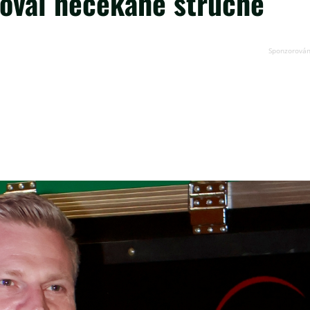
goval nečekaně stručně