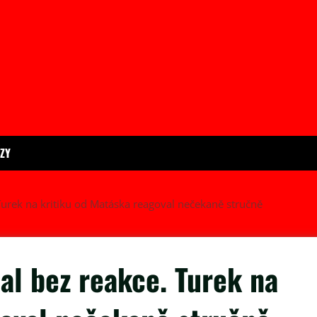
ÍZY
Turek na kritiku od Matáska reagoval nečekaně stručně
al bez reakce. Turek na