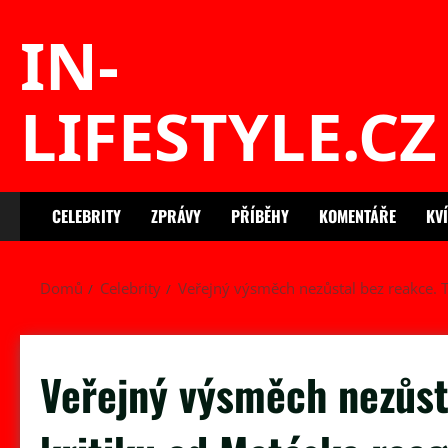
Skip
IN-
to
content
LIFESTYLE.CZ
CELEBRITY
ZPRÁVY
PŘÍBĚHY
KOMENTÁŘE
KV
Domů
Celebrity
Veřejný výsměch nezůstal bez reakce. 
Veřejný výsměch nezůst