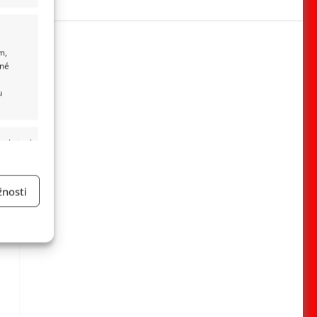
m,
ané
u
 aktivní
nosti
a
 aktivní