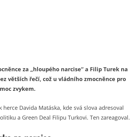
cněnce za „hloupého narcise“ a Filip Turek na
bez větších řečí, což u vládního zmocněnce pro
á moc zvykem.
k herce Davida Matáska, kde svá slova adresoval
itiku a Green Deal Filipu Turkovi. Ten zareagoval.