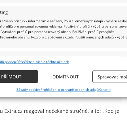
ting
otem a poměrně rychle se rozšířil po sociálních
 a/nebo přístup k informacím v zařízení, Použití omezených údajů k výběru rekla
lkou odezvu. Ne všichni se v komentářích
í profilů pro personalizovanou reklamu, Používání profilů k výběru personalizov
 Vytváření profilů pro personalizovaný obsah, Používání profilů pro výběr
 herec pravdu, ale ozvali se i ti, kdo si to rozhodně
lizovaného obsahu, Rozvoj a zlepšování služeb, Použití omezených údajů k výběr
e
Vždy
08 prodejců
Přečtěte si více o těchto účelech
ání a kombinování údajů z jiných zdrojů údajů, Propojení různých zařízení,
uba brání ČT i StarDance a další žánry:
kace zařízení na základě automaticky přenášených informací.
 slova spustila kauzu, která hýbe Českem
PŘÍJMOUT
ODMÍTNOUT
Spravovat mož
ání přesných údajů o zeměpisné poloze, Identifikace zařízení n
Zásady cookies
Prohlášení o ochraně osobních údajů
Kontakt
ě aktivně požadovaných informací.
ění bezpečnosti, předcházení a zjišťování podvodů a
u Extra.cz reagoval nečekaně stručně, a to: „Kdo je
ňování chyb, Poskytování a zobrazování reklamy a
Vždy
, Ukládání a sdělování voleb ochrany osobních údajů.