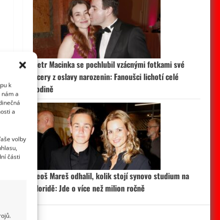
Petr Macinka se pochlubil vzácnými fotkami své
dcery z oslavy narozenin: Fanoušci lichotí celé
upu k
rodině
i nám a
edinečná
osti a
Vaše volby
uhlasu,
ní části
Leoš Mareš odhalil, kolik stojí synovo studium na
Floridě: Jde o více než milion ročně
ojů.