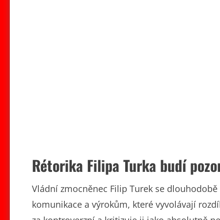
Rétorika Filipa Turka budí pozor
Vládní zmocněnec Filip Turek se dlouhodobě 
komunikace a výrokům, které vyvolávají rozdíl
za kontroverzní a kritizuje ji jako absolutně 