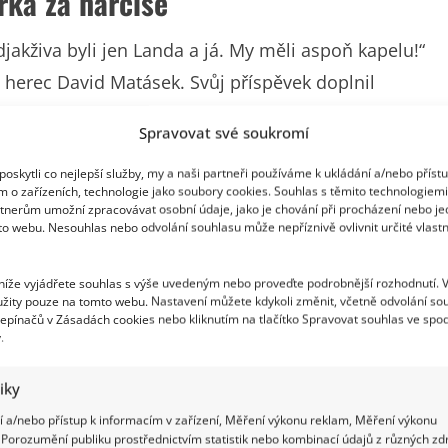
rka za narcise
djakživa byli jen Landa a já. My měli aspoň kapelu!“
 herec David Matásek. Svůj příspěvek doplnil
Spravovat své soukromí
oskytli co nejlepší služby, my a naši partneři používáme k ukládání a/nebo příst
m o zařízeních, technologie jako soubory cookies. Souhlas s těmito technologiem
tnerům umožní zpracovávat osobní údaje, jako je chování při procházení nebo j
to webu. Nesouhlas nebo odvolání souhlasu může nepříznivě ovlivnit určité vlastn
 níže vyjádřete souhlas s výše uvedeným nebo proveďte podrobnější rozhodnutí. 
žity pouze na tomto webu. Nastavení můžete kdykoli změnit, včetně odvolání so
epínačů v Zásadách cookies nebo kliknutím na tlačítko Spravovat souhlas ve spod
.
tiky
 a/nebo přístup k informacím v zařízení, Měření výkonu reklam, Měření výkonu
Porozumění publiku prostřednictvím statistik nebo kombinací údajů z různých zdr