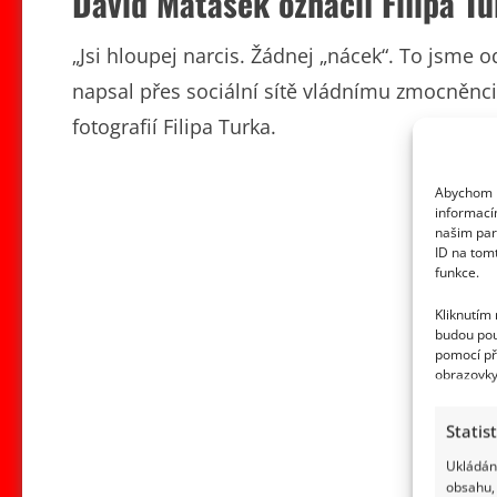
David Matásek označil Filipa Tu
„Jsi hloupej narcis. Žádnej „nácek“. To jsme o
napsal přes sociální sítě vládnímu zmocněnci
fotografií Filipa Turka.
Abychom p
informací
našim par
ID na tom
funkce.
Kliknutím
budou pou
pomocí př
obrazovky
Statis
Ukládání
obsahu, 