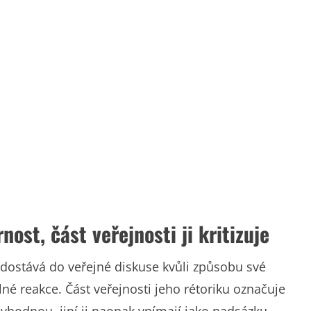
nost, část veřejnosti ji kritizuje
dostává do veřejné diskuse kvůli způsobu své
né reakce. Část veřejnosti jeho rétoriku označuje
nevhodnou, jiní ji naopak vnímají jako nadsázku.