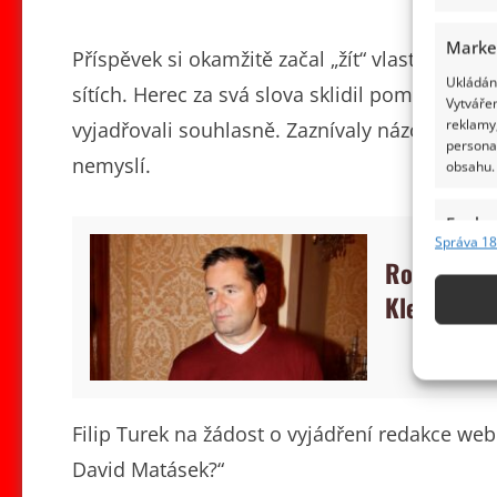
Marke
Příspěvek si okamžitě začal „žít“ vlastním živ
Ukládání
sítích. Herec za svá slova sklidil poměrně ve
Vytvářen
reklamy,
vyjadřovali souhlasně. Zaznívaly názory, že má
persona
nemyslí.
obsahu.
Funkc
Správa 18
Přiřazov
Robert Zár
Identifi
Klempířova
Použív
základ
Zajišt
Filip Turek na žádost o vyjádření redakce web
odstra
David Matásek?“
obsahu