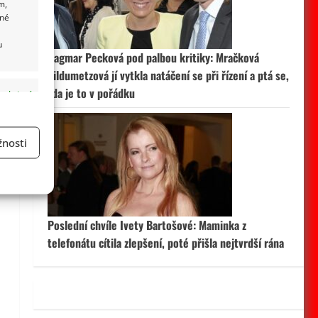
m,
ané
u
Dagmar Pecková pod palbou kritiky: Mračková
Vildumetzová jí vytkla natáčení se při řízení a ptá se,
zda je to v pořádku
 aktivní
nosti
a
Poslední chvíle Ivety Bartošové: Maminka z
 aktivní
telefonátu cítila zlepšení, poté přišla nejtvrdší rána