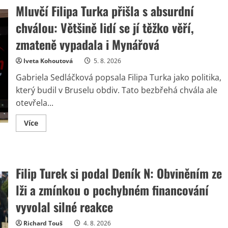
Mluvčí Filipa Turka přišla s absurdní
chválou: Většině lidí se jí těžko věří,
zmateně vypadala i Mynářová
Iveta Kohoutová
5. 8. 2026
Gabriela Sedláčková popsala Filipa Turka jako politika,
který budil v Bruselu obdiv. Tato bezbřehá chvála ale
otevřela...
Read
Více
more
about
Mluvčí
Filipa
Turka
přišla
Filip Turek si podal Deník N: Obviněním ze
s
absurdní
lži a zmínkou o pochybném financování
chválou:
Většině
lidí
vyvolal silné reakce
se
jí
těžko
Richard Touš
4. 8. 2026