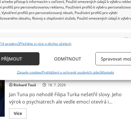
a
 a/nebo přístup k informacím v zařízení, Použití omezených údajů k výběru rekla
internet
í profilů pro personalizovanou reklamu, Používání profilů k výběru personalizov
Filip Turek dostal od stavebního úřadu pokuty v
zaplavily
 Vytváření profilů pro personalizovaný obsah, Používání profilů pro výběr
další
souhrnu 200 tisíc korun za dvě černé stavby. Případ...
vtipy
lizovaného obsahu, Rozvoj a zlepšování služeb, Použití omezených údajů k výběr
Read
Více
more
about
e
Vždy
Filip
Turek
14 prodejců
Přečtěte si více o těchto účelech
dostal
ání a kombinování údajů z jiných zdrojů údajů, Propojení různých zařízení,
od
kace zařízení na základě automaticky přenášených informací.
Jan Tuna bez servítek reaguje na nehodu
stavebního
PŘÍJMOUT
ODMÍTNOUT
Spravovat mož
úřadu
Filipa Turka: Slova o psychiatrovi vyvolala
vysoké
pokuty:
ání přesných údajů o zeměpisné poloze, Identifikace zařízení n
Lidé
Zásady cookies
Prohlášení o ochraně osobních údajů
Kontakt
rozporuplné reakce
ě aktivně vyžádaných informací.
se
ptají,
zda
Richard Touš
18. 7. 2026
zákony
ění bezpečnosti, předcházení a zjišťování podvodů a
platí
Jan Tuna po nehodě Filipa Turka nešetřil slovy. Jeho
pro
ňování chyb, Poskytování a zobrazování reklamy a
Vždy
každého
výrok o psychiatrech ale vedle emocí otevírá i...
, Ukládání a sdělování voleb ochrany osobních údajů.
Read
Více
more
about
Jan
Tuna