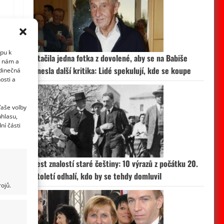
upu k
Stačila jedna fotka z dovolené, aby se na Babiše
i nám a
snesla další kritika: Lidé spekulují, kde se koupe
edinečná
osti a
Vaše volby
uhlasu,
ní části
Test znalostí staré češtiny: 10 výrazů z počátku 20.
století odhalí, kdo by se tehdy domluvil
ojů.