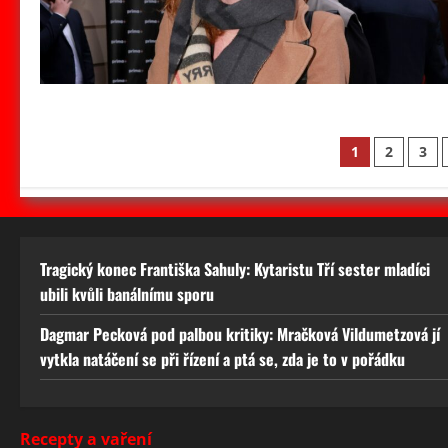
Stránkov
1
2
3
příspěvk
Tragický konec Františka Sahuly: Kytaristu Tří sester mladíci
ubili kvůli banálnímu sporu
Dagmar Pecková pod palbou kritiky: Mračková Vildumetzová jí
vytkla natáčení se při řízení a ptá se, zda je to v pořádku
Recepty a vaření