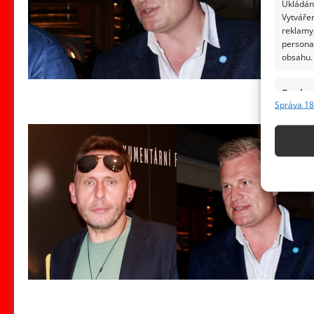
Ukládání
Vytvářen
reklamy,
persona
obsahu.
Funkc
Správa 18
Přiřazov
Identifi
Použív
základ
Zajišt
odstra
obsahu