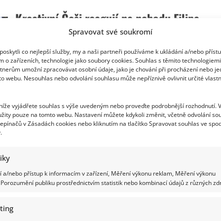
nehodě
Filipa
Kreativní Češi reagují na nehodu Filipa
Turka
se
znovu
Turka: U křižovatky vznikla značka a
Spravovat své soukromí
řeší
jeho
internet zaplavily další vtipy
stará
oskytli co nejlepší služby, my a naši partneři používáme k ukládání a/nebo příst
videa:
m o zařízeních, technologie jako soubory cookies. Souhlas s těmito technologiem
Za
Lenka Marousková
21. 7. 2026
tnerům umožní zpracovávat osobní údaje, jako je chování při procházení nebo j
jízdu
rychlostí
to webu. Nesouhlas nebo odvolání souhlasu může nepříznivě ovlivnit určité vlastn
Nehoda Filipa Turka u I. P. Pavlova neskončila jen
325
km/h
policejním šetřením. Během krátké doby se proměnila
to
pořádně
 níže vyjádřete souhlas s výše uvedeným nebo proveďte podrobnější rozhodnutí. 
v...
schytal
žity pouze na tomto webu. Nastavení můžete kdykoli změnit, včetně odvolání so
epínačů v Zásadách cookies nebo kliknutím na tlačítko Spravovat souhlas ve spod
Read
Více
.
more
about
Kreativní
Češi
tiky
reagují
Filip Turek dostal od stavebního úřadu
na
 a/nebo přístup k informacím v zařízení, Měření výkonu reklam, Měření výkonu
nehodu
Filipa
Porozumění publiku prostřednictvím statistik nebo kombinací údajů z různých zdr
vysoké pokuty: Lidé se ptají, zda zákony
Turka:
U
platí pro každého
křižovatky
ting
vznikla
značka
Richard Touš
19. 7. 2026