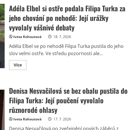
bez
Adéla Elbel si ostře podala Filipa Turka za
servítek
reaguje
na
jeho chování po nehodě: Její urážky
nehodu
Filipa
vyvolaly vášnivé debaty
Turka:
Slova
o
Iveta Kohoutová
18. 7. 2026
psychiatrovi
vyvolala
Adéla Elbel se po nehodě Filipa Turka pustila do jeho
rozporuplné
reakce
slov velmi ostře. Ve středu pozornosti ale...
Read
Více
more
about
Adéla
Elbel
si
Denisa Nesvačilová se bez obalu pustila do
ostře
podala
Filipa
Filipa Turka: Její poučení vyvolalo
Turka
za
různorodé ohlasy
jeho
chování
po
Iveta Kohoutová
17. 7. 2026
nehodě:
Její
Denisa Nesvačilová po zveřejnění nových záběrů z
urážky