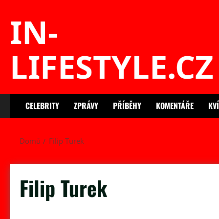
Skip
IN-
to
content
LIFESTYLE.CZ
CELEBRITY
ZPRÁVY
PŘÍBĚHY
KOMENTÁŘE
KV
Domů
Filip Turek
Filip Turek