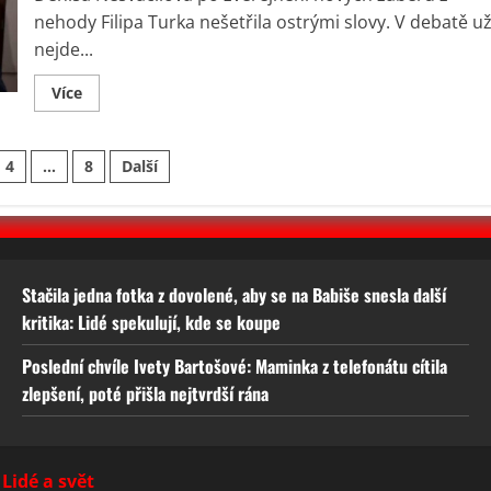
vyvolaly
nehody Filipa Turka nešetřila ostrými slovy. V debatě u
vášnivé
debaty
nejde...
Read
Více
more
about
Denisa
Nesvačilová
ání
4
…
8
Další
se
bez
obalu
ů
pustila
do
Filipa
Turka:
Její
poučení
Stačila jedna fotka z dovolené, aby se na Babiše snesla další
vyvolalo
kritika: Lidé spekulují, kde se koupe
různorodé
ohlasy
Poslední chvíle Ivety Bartošové: Maminka z telefonátu cítila
zlepšení, poté přišla nejtvrdší rána
Lidé a svět