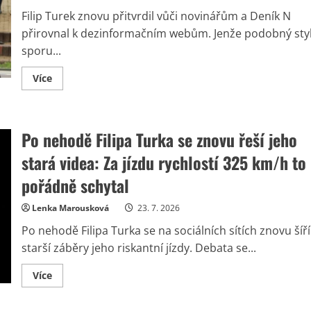
věří,
zmateně
Filip Turek znovu přitvrdil vůči novinářům a Deník N
vypadala
i
přirovnal k dezinformačním webům. Jenže podobný sty
Mynářová
sporu...
Read
Více
more
about
Filip
Turek
si
Po nehodě Filipa Turka se znovu řeší jeho
podal
Deník
N:
stará videa: Za jízdu rychlostí 325 km/h to
Obviněním
ze
pořádně schytal
lži
a
zmínkou
Lenka Marousková
23. 7. 2026
o
pochybném
Po nehodě Filipa Turka se na sociálních sítích znovu šíří
financování
vyvolal
starší záběry jeho riskantní jízdy. Debata se...
silné
reakce
Read
Více
more
about
Po