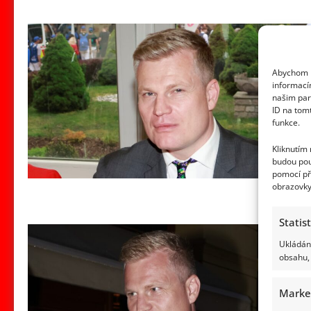
Abychom p
informací
našim par
ID na tom
funkce.
Kliknutím
budou pou
pomocí př
obrazovky
Statis
Ukládání
obsahu, 
Marke