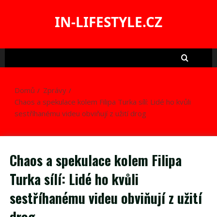
Skip
to
IN-LIFESTYLE.CZ
content
Domů
Zprávy
Chaos a spekulace kolem Filipa Turka sílí: Lidé ho kvůli
sestříhanému videu obviňují z užití drog
Chaos a spekulace kolem Filipa
Turka sílí: Lidé ho kvůli
sestříhanému videu obviňují z užití
drog