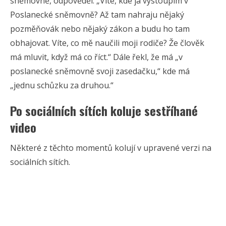
sněmovně, odpověděl: „Víte, kde já vystoupím v
Poslanecké sněmovně? Až tam nahraju nějaký
pozměňovák nebo nějaký zákon a budu ho tam
obhajovat. Víte, co mě naučili moji rodiče? Že člověk
má mluvit, když má co říct.“ Dále řekl, že má „v
poslanecké sněmovně svoji zasedačku,“ kde má
„jednu schůzku za druhou.“
Po sociálních sítích koluje sestříhané
video
Některé z těchto momentů kolují v upravené verzi na
sociálních sítích.