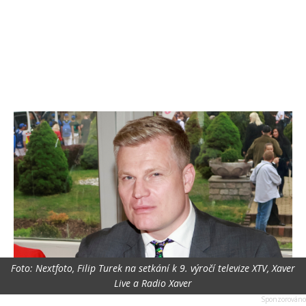
Foto: Nextfoto, Filip Turek na setkání k 9. výročí televize XTV, Xaver
Live a Radio Xaver