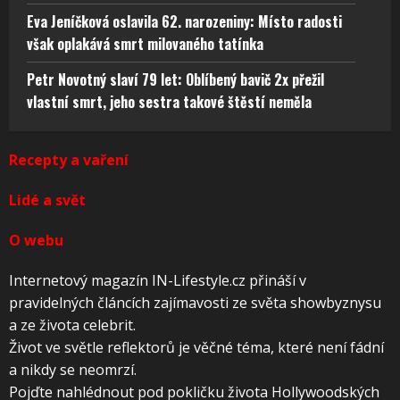
Eva Jeníčková oslavila 62. narozeniny: Místo radosti
však oplakává smrt milovaného tatínka
Petr Novotný slaví 79 let: Oblíbený bavič 2x přežil
vlastní smrt, jeho sestra takové štěstí neměla
Recepty a vaření
Lidé a svět
O webu
Internetový magazín IN-Lifestyle.cz přináší v
pravidelných článcích zajímavosti ze světa showbyznysu
a ze života celebrit.
Život ve světle reflektorů je věčné téma, které není fádní
a nikdy se neomrzí.
Pojďte nahlédnout pod pokličku života Hollywoodských