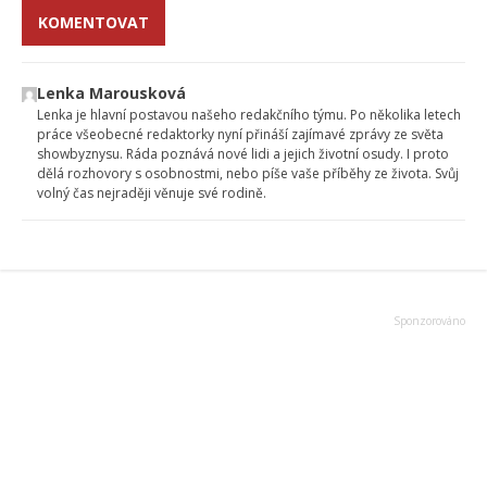
KOMENTOVAT
Lenka Marousková
Lenka je hlavní postavou našeho redakčního týmu. Po několika letech
práce všeobecné redaktorky nyní přináší zajímavé zprávy ze světa
showbyznysu. Ráda poznává nové lidi a jejich životní osudy. I proto
dělá rozhovory s osobnostmi, nebo píše vaše příběhy ze života. Svůj
volný čas nejraději věnuje své rodině.