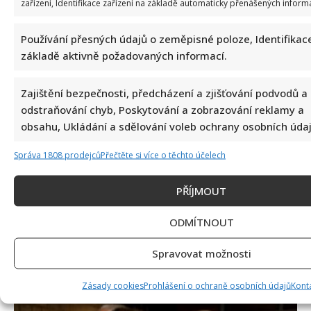
zařízení, Identifikace zařízení na základě automaticky přenášených informa
koncertu na Letné
6. 8. 2026
Používání přesných údajů o zeměpisné poloze, Identifikace
základě aktivně požadovaných informací.
Zajištění bezpečnosti, předcházení a zjišťování podvodů a
odstraňování chyb, Poskytování a zobrazování reklamy a
obsahu, Ukládání a sdělování voleb ochrany osobních údaj
Správa 1808 prodejců
Přečtěte si více o těchto účelech
PŘÍJMOUT
Celebrity
ODMÍTNOUT
Petr Macinka se pochlubil vzácnými fotkami své
dcery z oslavy narozenin: Fanoušci lichotí celé rodině
Spravovat možnosti
6. 8. 2026
Zásady cookies
Prohlášení o ochraně osobních údajů
Kont