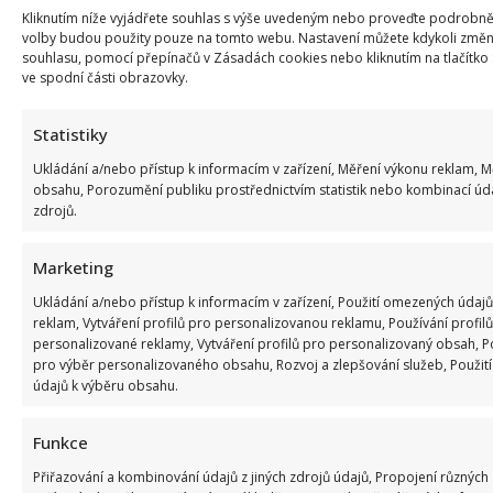
Kliknutím níže vyjádřete souhlas s výše uvedeným nebo proveďte podrobněj
volby budou použity pouze na tomto webu. Nastavení můžete kdykoli změni
souhlasu, pomocí přepínačů v Zásadách cookies nebo kliknutím na tlačítko
ve spodní části obrazovky.
Statistiky
SOUVISEJÍCÍ ČLÁNKY
Ukládání a/nebo přístup k informacím v zařízení, Měření výkonu reklam, 
obsahu, Porozumění publiku prostřednictvím statistik nebo kombinací úd
zdrojů.
Marketing
Ukládání a/nebo přístup k informacím v zařízení, Použití omezených údajů
reklam, Vytváření profilů pro personalizovanou reklamu, Používání profilů
personalizované reklamy, Vytváření profilů pro personalizovaný obsah, Po
pro výběr personalizovaného obsahu, Rozvoj a zlepšování služeb, Použi
údajů k výběru obsahu.
Celebrity
Funkce
Marek Ztracený zrušil velkolepé finále svého
Přiřazování a kombinování údajů z jiných zdrojů údajů, Propojení různých