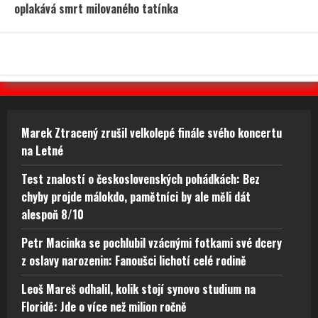
oplakává smrt milovaného tatínka
Marek Ztracený zrušil velkolepé finále svého koncertu
na Letné
Test znalostí o československých pohádkách: Bez
chyby projde málokdo, pamětníci by ale měli dát
alespoň 8/10
Petr Macinka se pochlubil vzácnými fotkami své dcery
z oslavy narozenin: Fanoušci lichotí celé rodině
Leoš Mareš odhalil, kolik stojí synovo studium na
Floridě: Jde o více než milion ročně