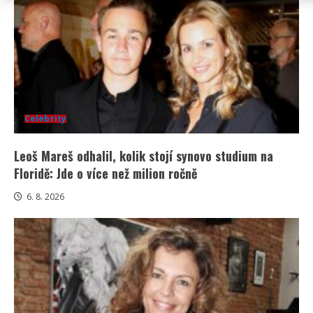
Celebrity
Leoš Mareš odhalil, kolik stojí synovo studium na
Floridě: Jde o více než milion ročně
6. 8. 2026