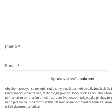
Jméno
*
E-mail
*
Spravovat své soukromí
Webová stránka
Abychom poskytli co nejlepší služby, my a naši partneři používáme k uklád
k informacím o zařízeních, technologie jako soubory cookies. Souhlas s těm
nám a našim partnerům umožní zpracovávat osobní údaje, jako je chování 
nebo jedinečná ID na tomto webu. Nesouhlas nebo odvolání souhlasu může 
Uložit do prohlížeče jméno, e-mail a webovou
určité vlastnosti a funkce.
stránku pro budoucí komentáře.