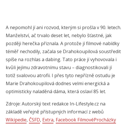
A nepomohl jí ani rozvod, kterým si prošla v 90. letech.
Manželství, ač trvalo deset let, nebylo šťastné, jak
později herečka přiznala. A protože jí filmové nabídky
téměř nechodily, začala se Drahokoupilová soustředit
spíše na rozhlas a dabing. Tato práce jí vyhovovala i
kvůli jejímu zdravotnímu stavu – diagnostikovali jí
totiž svalovou atrofii. I přes tyto nepřízně ostudu je
Marie Drahokoupilová dodnes velmi energická a
optimisticky naladěná dáma, která oslaví 85 let.
Zdroje: Autorský text redakce In-Lifestyle.cz na
základě veřejně přístupných informací z webů
Wikipedie
,
ČSFD
,
Extra
,
Facebook FilmovéProcházky