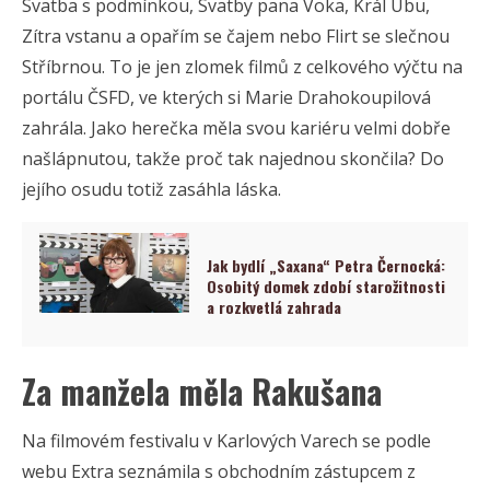
Svatba s podmínkou, Svatby pana Voka, Král Ubu,
Zítra vstanu a opařím se čajem nebo Flirt se slečnou
Stříbrnou. To je jen zlomek filmů z celkového výčtu na
portálu ČSFD, ve kterých si Marie Drahokoupilová
zahrála. Jako herečka měla svou kariéru velmi dobře
našlápnutou, takže proč tak najednou skončila? Do
jejího osudu totiž zasáhla láska.
Jak bydlí „Saxana“ Petra Černocká:
Osobitý domek zdobí starožitnosti
a rozkvetlá zahrada
Za manžela měla Rakušana
Na filmovém festivalu v Karlových Varech se podle
webu Extra seznámila s obchodním zástupcem z