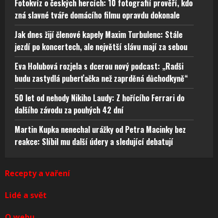
Fotokvíz o českých hercích: 10 fotografií prověří, kdo
zná slavné tváře domácího filmu opravdu dokonale
Jak dnes žijí členové kapely Maxim Turbulenc: Stále
jezdí po koncertech, ale největší slávu mají za sebou
Eva Holubová rozjela s dcerou nový podcast: „Radši
budu zastydlá puberťačka než zaprděná důchodkyně“
50 let od nehody Nikiho Laudy: Z hořícího Ferrari do
dalšího závodu za pouhých 42 dní
Martin Kupka nenechal urážky od Petra Macinky bez
reakce: Slíbil mu další údery a sledující debatují
Recepty a vaření
Lidé a svět
O webu