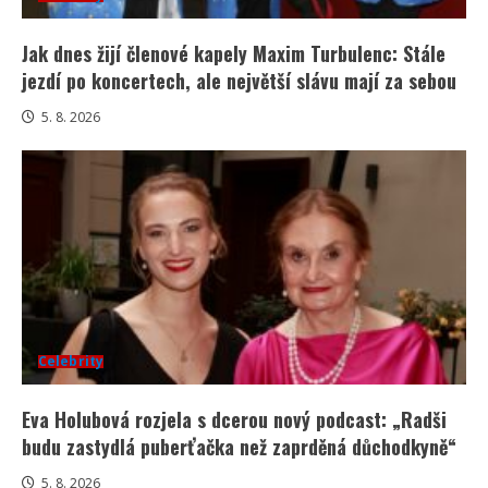
Jak dnes žijí členové kapely Maxim Turbulenc: Stále
jezdí po koncertech, ale největší slávu mají za sebou
5. 8. 2026
Celebrity
Eva Holubová rozjela s dcerou nový podcast: „Radši
budu zastydlá puberťačka než zaprděná důchodkyně“
5. 8. 2026