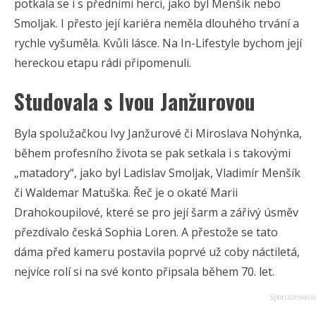
potkala se i s předními herci, jako byl Menšík nebo
Smoljak. I přesto její kariéra neměla dlouhého trvání a
rychle vyšuměla. Kvůli lásce. Na In-Lifestyle bychom její
hereckou etapu rádi připomenuli.
Studovala s Ivou Janžurovou
Byla spolužačkou Ivy Janžurové či Miroslava Nohýnka,
během profesního života se pak setkala i s takovými
„matadory“, jako byl Ladislav Smoljak, Vladimír Menšík
či Waldemar Matuška. Řeč je o okaté Marii
Drahokoupilové, které se pro její šarm a zářivý úsměv
přezdívalo česká Sophia Loren. A přestože se tato
dáma před kameru postavila poprvé už coby náctiletá,
nejvíce rolí si na své konto připsala během 70. let.