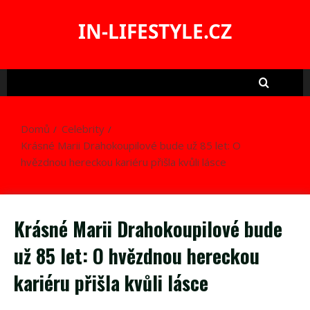
Skip
to
IN-LIFESTYLE.CZ
content
Domů
Celebrity
Krásné Marii Drahokoupilové bude už 85 let: O
hvězdnou hereckou kariéru přišla kvůli lásce
Krásné Marii Drahokoupilové bude
už 85 let: O hvězdnou hereckou
kariéru přišla kvůli lásce