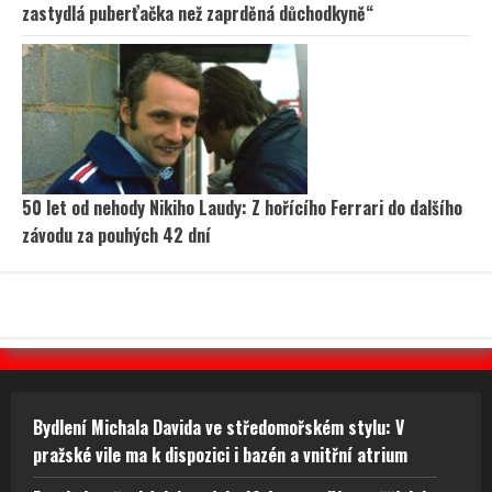
zastydlá puberťačka než zaprděná důchodkyně“
50 let od nehody Nikiho Laudy: Z hořícího Ferrari do dalšího
závodu za pouhých 42 dní
Bydlení Michala Davida ve středomořském stylu: V
pražské vile ma k dispozici i bazén a vnitřní atrium