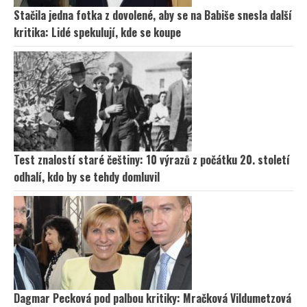
Stačila jedna fotka z dovolené, aby se na Babiše snesla další
kritika: Lidé spekulují, kde se koupe
Test znalostí staré češtiny: 10 výrazů z počátku 20. století
odhalí, kdo by se tehdy domluvil
Dagmar Pecková pod palbou kritiky: Mračková Vildumetzová