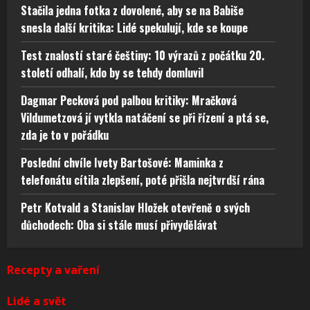
Stačila jedna fotka z dovolené, aby se na Babiše
snesla další kritika: Lidé spekulují, kde se koupe
Test znalostí staré češtiny: 10 výrazů z počátku 20.
století odhalí, kdo by se tehdy domluvil
Dagmar Pecková pod palbou kritiky: Mračková
Vildumetzová jí vytkla natáčení se při řízení a ptá se,
zda je to v pořádku
Poslední chvíle Ivety Bartošové: Maminka z
telefonátu cítila zlepšení, poté přišla nejtvrdší rána
Petr Kotvald a Stanislav Hložek otevřeně o svých
důchodech: Oba si stále musí přivydělávat
Recepty a vaření
Lidé a svět