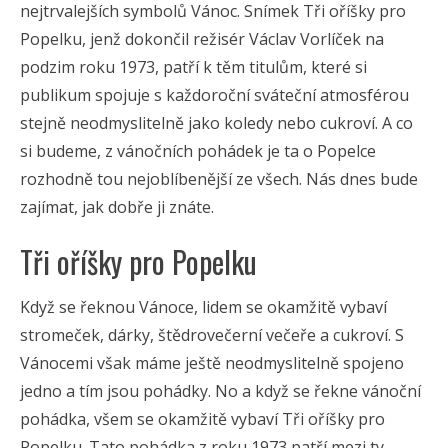
nejtrvalejších symbolů Vánoc. Snímek Tři oříšky pro
Popelku, jenž dokončil režisér Václav Vorlíček na
podzim roku 1973, patří k těm titulům, které si
publikum spojuje s každoroční sváteční atmosférou
stejně neodmyslitelně jako koledy nebo cukroví. A co
si budeme, z vánočních pohádek je ta o Popelce
rozhodně tou nejoblíbenější ze všech. Nás dnes bude
zajímat, jak dobře ji znáte.
Tři oříšky pro Popelku
Když se řeknou Vánoce, lidem se okamžitě vybaví
stromeček, dárky, štědrovečerní večeře a cukroví. S
Vánocemi však máme ještě neodmyslitelně spojeno
jedno a tím jsou pohádky. No a když se řekne vánoční
pohádka, všem se okamžitě vybaví Tři oříšky pro
Popelku. Tato pohádka z roku 1973 patří mezi ty