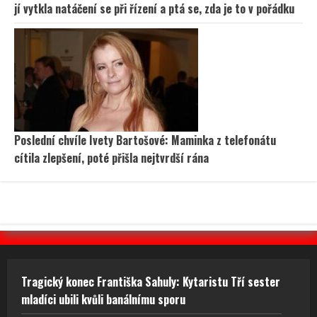
jí vytkla natáčení se při řízení a ptá se, zda je to v pořádku
Poslední chvíle Ivety Bartošové: Maminka z telefonátu
cítila zlepšení, poté přišla nejtvrdší rána
Tragický konec Františka Sahuly: Kytaristu Tří sester
mladíci ubili kvůli banálnímu sporu