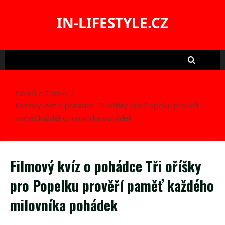
Skip
to
IN-LIFESTYLE.CZ
content
Domů
Zprávy
Filmový kvíz o pohádce Tři oříšky pro Popelku prověří
paměť každého milovníka pohádek
Filmový kvíz o pohádce Tři oříšky
pro Popelku prověří paměť každého
milovníka pohádek