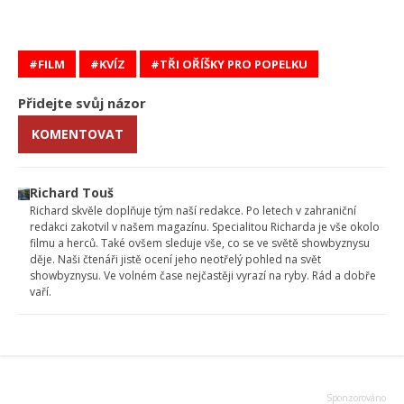
FILM
KVÍZ
TŘI OŘÍŠKY PRO POPELKU
Přidejte svůj názor
KOMENTOVAT
Richard Touš
Richard skvěle doplňuje tým naší redakce. Po letech v zahraniční
redakci zakotvil v našem magazínu. Specialitou Richarda je vše okolo
filmu a herců. Také ovšem sleduje vše, co se ve světě showbyznysu
děje. Naši čtenáři jistě ocení jeho neotřelý pohled na svět
showbyznysu. Ve volném čase nejčastěji vyrazí na ryby. Rád a dobře
vaří.