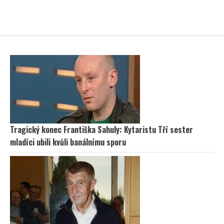
Tragický konec Františka Sahuly: Kytaristu Tří sester
mladíci ubili kvůli banálnímu sporu