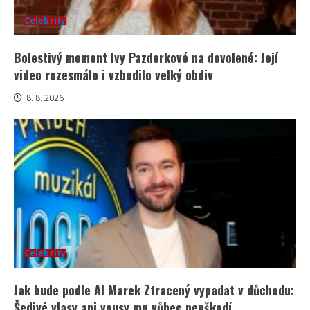
Celebrity
Bolestivý moment Ivy Pazderkové na dovolené: Její
video rozesmálo i vzbudilo velký obdiv
8. 8. 2026
Celebrity
Jak bude podle AI Marek Ztracený vypadat v důchodu:
Šedivé vlasy ani vousy mu vůbec neuškodí