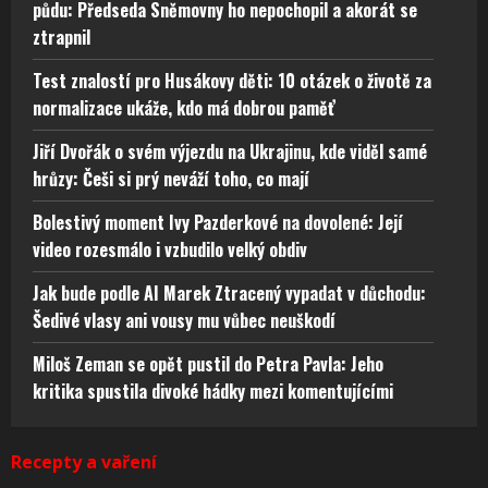
půdu: Předseda Sněmovny ho nepochopil a akorát se
ztrapnil
Test znalostí pro Husákovy děti: 10 otázek o životě za
normalizace ukáže, kdo má dobrou paměť
Jiří Dvořák o svém výjezdu na Ukrajinu, kde viděl samé
hrůzy: Češi si prý neváží toho, co mají
Bolestivý moment Ivy Pazderkové na dovolené: Její
video rozesmálo i vzbudilo velký obdiv
Jak bude podle AI Marek Ztracený vypadat v důchodu:
Šedivé vlasy ani vousy mu vůbec neuškodí
Miloš Zeman se opět pustil do Petra Pavla: Jeho
kritika spustila divoké hádky mezi komentujícími
Recepty a vaření