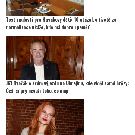
Test znalostí pro Husákovy děti: 10 otázek o životě za
normalizace ukáže, kdo má dobrou paměť
Jiří Dvořák o svém výjezdu na Ukrajinu, kde viděl samé hrůzy:
Češi si prý neváží toho, co mají