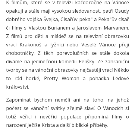
K filmům, které se v televizi každoročně na Vánoce
opakují a stále mají vysokou sledovanost, patří Osudy
dobrého vojáka Švejka, Císařův pekař a Pekařův císař
či filmy s Vlastou Burianem a Jaroslavem Marvanem.
Z filmů pro děti a mládež se na televizní obrazovku
vrací Krakonoš a lyžníci nebo Veselé Vánoce přejí
chobotničky. Z těch porevolučních se stále dokola
díváme na jedinečnou komedii Pelíšky. Ze zahraniční
tvorby se na vánoční obrazovky nejčastěji vrací Někdo
to rád horké, Pretty Woman a pohádka Ledové
království.
Zapomínat bychom neměli ani na toho, na jehož
počest se vánoční svátky zřejmě slaví. O Vánocích si
totiž věřící i nevěřící populace připomíná filmy o
narození Ježíše Krista a další biblické příběhy.