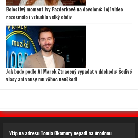
Bolestivý moment Ivy Pazderkové na dovolené: Její video
rozesmálo i vzbudilo velký obdiv
Jak bude podle AI Marek Ztracený vypadat v důchodu: Šedivé
vlasy ani vousy mu vůbec neuškodí
Vtip na adresu Tomia Okamury nepadl na úrodnou