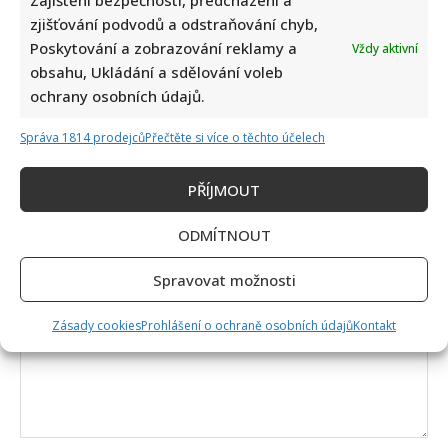
Zajištění bezpečnosti, předcházení a
zjišťování podvodů a odstraňování chyb,
Poskytování a zobrazování reklamy a
Vždy aktivní
obsahu, Ukládání a sdělování voleb
Napsat komentář
ochrany osobních údajů.
Vaše e-mailová adresa nebude zveřejněna.
Správa 1814 prodejců
Přečtěte si více o těchto účelech
Vyžadované informace jsou označeny
*
Komentář
*
PŘÍJMOUT
ODMÍTNOUT
Spravovat možnosti
Zásady cookies
Prohlášení o ochraně osobních údajů
Kontakt