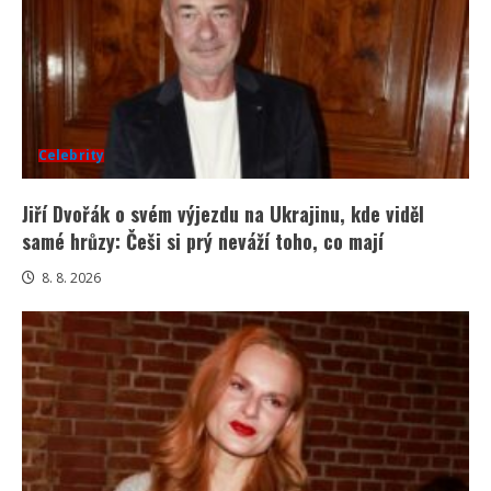
Celebrity
Jiří Dvořák o svém výjezdu na Ukrajinu, kde viděl
samé hrůzy: Češi si prý neváží toho, co mají
8. 8. 2026