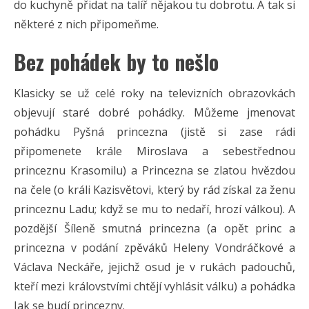
do kuchyně přidat na talíř nějakou tu dobrotu. A tak si
některé z nich připomeňme.
Bez pohádek by to nešlo
Klasicky se už celé roky na televizních obrazovkách
objevují staré dobré pohádky. Můžeme jmenovat
pohádku Pyšná princezna (jistě si zase rádi
připomenete krále Miroslava a sebestřednou
princeznu Krasomilu) a Princezna se zlatou hvězdou
na čele (o králi Kazisvětovi, který by rád získal za ženu
princeznu Ladu; když se mu to nedaří, hrozí válkou). A
pozdější Šíleně smutná princezna (a opět princ a
princezna v podání zpěváků Heleny Vondráčkové a
Václava Neckáře, jejichž osud je v rukách padouchů,
kteří mezi královstvími chtějí vyhlásit válku) a pohádka
Jak se budí princezny.