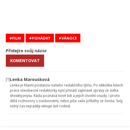
FILM
POHÁDKY
VÁNOCE
Přidejte svůj názor
KOMENTOVAT
Lenka Marousková
Lenka je hlavní postavou našeho redakčního týmu. Po několika letech
práce všeobecné redaktorky nyní přináší zajímavé zprávy ze světa
showbyznysu. Ráda poznává nové lidi a jejich životní osudy. I proto
dělá rozhovory s osobnostmi, nebo píše vaše příběhy ze života. Svůj
volný čas nejraději věnuje své rodině.