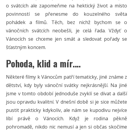
o svátcích ale zapomeňme na hektický život a místo
povinností se přenesme do kouzelného světa
pohádek a filmů. Těch, bez nichž bychom se o
vánočních svátcích neobešli, je celá řada. Vždyť o
Vánocích se chceme jen smát a sledovat pořady se
šťastným koncem.
Pohoda, klid a mír….
Některé filmy k Vánocům patří tematicky, jiné známe z
dětství, kdy byly vánoční svátky nejkrásnější. Na jiné
jsme v tomto období jednoduše zvyklí se dívat a další
jsou opravdu kvalitní. V dnešní době si je sice můžete
pustit prakticky kdykoliv, ale nám se kupodivu nejvíce
líbí právě o Vánocích. Když je rodina pěkně
pohromadě, nikdo nic nemusí a jen si občas skočíme