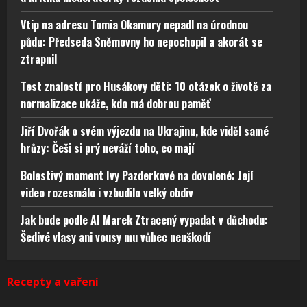
Vtip na adresu Tomia Okamury nepadl na úrodnou
půdu: Předseda Sněmovny ho nepochopil a akorát se
ztrapnil
Test znalostí pro Husákovy děti: 10 otázek o životě za
normalizace ukáže, kdo má dobrou paměť
Jiří Dvořák o svém výjezdu na Ukrajinu, kde viděl samé
hrůzy: Češi si prý neváží toho, co mají
Bolestivý moment Ivy Pazderkové na dovolené: Její
video rozesmálo i vzbudilo velký obdiv
Jak bude podle AI Marek Ztracený vypadat v důchodu:
Šedivé vlasy ani vousy mu vůbec neuškodí
Recepty a vaření