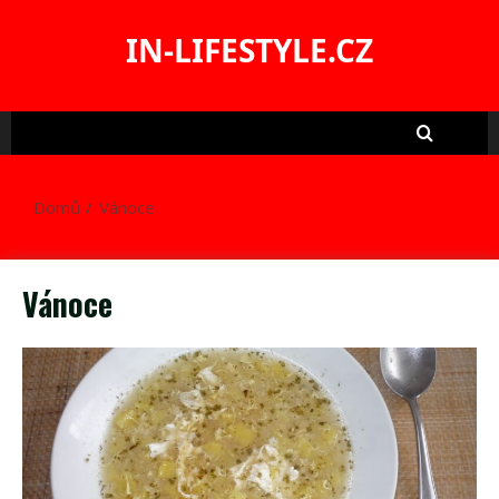
Skip
to
IN-LIFESTYLE.CZ
content
Domů
Vánoce
Vánoce