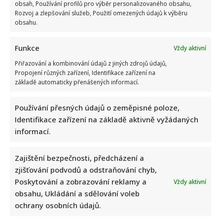
Do redakce In-Lifestyle přišlo několik vašich
obsah, Používání profilů pro výběr personalizovaného obsahu,
vánočních příběhů. Někdo se chlubil tím, co dostal pod
Rozvoj a zlepšování služeb, Použití omezených údajů k výběru
obsahu.
stromeček, několikrát...
Read
Více
Funkce
Vždy aktivní
more
about
Přiřazování a kombinování údajů z jiných zdrojů údajů,
„Pod
stromečkem
Propojení různých zařízení, Identifikace zařízení na
jsem
základě automaticky přenášených informací.
neměla
jediný
dárek,“
říká
Používání přesných údajů o zeměpisné poloze,
paní
Identifikace zařízení na základě aktivně vyžádaných
Jana.
Ještě
informací.
více
ji
manžel
zklamal
Zajištění bezpečnosti, předcházení a
nabídnutými
penězi
zjišťování podvodů a odstraňování chyb,
Poskytování a zobrazování reklamy a
Vždy aktivní
obsahu, Ukládání a sdělování voleb
ochrany osobních údajů.