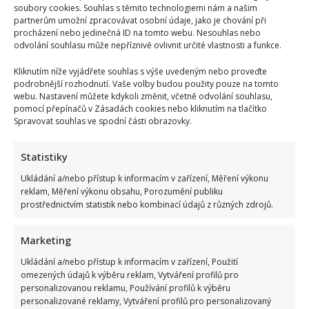
každému na potkání stěžuje, jak dostala...
soubory cookies. Souhlas s těmito technologiemi nám a našim
partnerům umožní zpracovávat osobní údaje, jako je chování při
procházení nebo jedinečná ID na tomto webu. Nesouhlas nebo
Read
Více
more
odvolání souhlasu může nepříznivě ovlivnit určité vlastnosti a funkce.
about
„Tchyně
Kliknutím níže vyjádřete souhlas s výše uvedeným nebo proveďte
si
stěžuje,
podrobnější rozhodnutí. Vaše volby budou použity pouze na tomto
že
webu. Nastavení můžete kdykoli změnit, včetně odvolání souhlasu,
pod
pomocí přepínačů v Zásadách cookies nebo kliknutím na tlačítko
stromečkem
našla
Spravovat souhlas ve spodní části obrazovky.
pouze
drobnosti,“
říká
Statistiky
paní
Veronika.
Dárky
Ukládání a/nebo přístup k informacím v zařízení, Měření výkonu
přitom
reklam, Měření výkonu obsahu, Porozumění publiku
měly
prostřednictvím statistik nebo kombinací údajů z různých zdrojů.
být
jen
pro
„Pod stromečkem jsem neměla jediný dárek,“ říká
děti
Marketing
paní Jana. Ještě více ji manžel zklamal nabídnutými
Ukládání a/nebo přístup k informacím v zařízení, Použití
penězi
omezených údajů k výběru reklam, Vytváření profilů pro
Lenka Marousková
28. 12. 2025
personalizovanou reklamu, Používání profilů k výběru
personalizované reklamy, Vytváření profilů pro personalizovaný