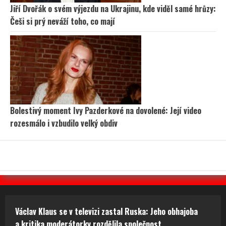
Jiří Dvořák o svém výjezdu na Ukrajinu, kde viděl samé hrůzy:
Češi si prý neváží toho, co mají
Bolestivý moment Ivy Pazderkové na dovolené: Její video
rozesmálo i vzbudilo velký obdiv
Václav Klaus se v televizi zastal Ruska: Jeho obhajoba
a kritika moderátorky rozdělila společnost