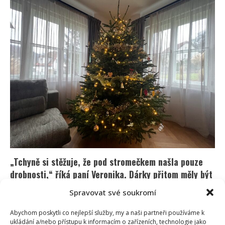
den
se
mi
kazilo
vše,
co
jen
mohlo,“
píše
paní
Dana.
Náladu
jí
nakonec
spravil
synův
vtip
„Tchyně si stěžuje, že pod stromečkem našla pouze
drobnosti,“ říká paní Veronika. Dárky přitom měly být
jen pro děti
Spravovat své soukromí
Lenka Marousková
29. 12. 2025
Abychom poskytli co nejlepší služby, my a naši partneři používáme k
Štědrý den byl před pár dny a tchyně paní Veroniky si
ukládání a/nebo přístupu k informacím o zařízeních, technologie jako