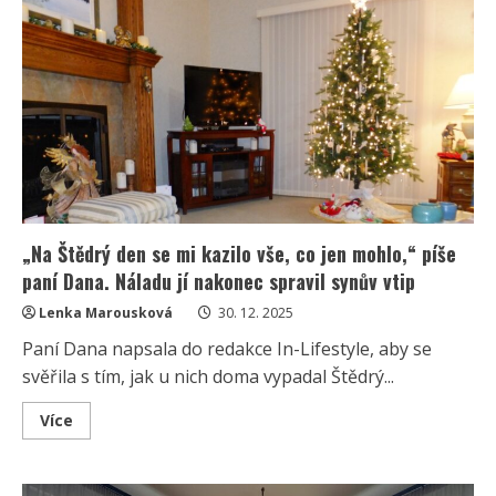
ohromila
fanoušky
dárkem
od
svého
manžela:
Za
nádherný
betlém
sklízí
samou
chválu
„Na Štědrý den se mi kazilo vše, co jen mohlo,“ píše
paní Dana. Náladu jí nakonec spravil synův vtip
Lenka Marousková
30. 12. 2025
Paní Dana napsala do redakce In-Lifestyle, aby se
svěřila s tím, jak u nich doma vypadal Štědrý...
Read
Více
more
about
„Na
Štědrý