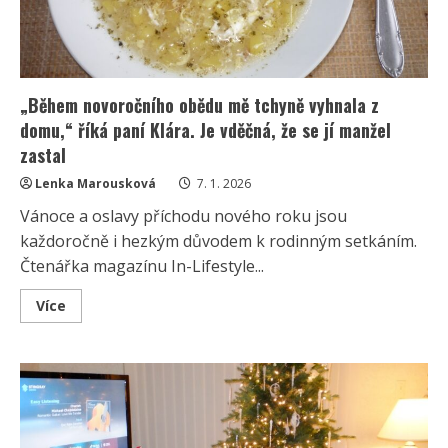
„Během novoročního obědu mě tchyně vyhnala z
domu,“ říká paní Klára. Je vděčná, že se jí manžel
zastal
Lenka Marousková
7. 1. 2026
Vánoce a oslavy příchodu nového roku jsou
každoročně i hezkým důvodem k rodinným setkáním.
Čtenářka magazínu In-Lifestyle...
Read
Více
more
about
„Během
novoročního
obědu
mě
tchyně
vyhnala
z
domu,“