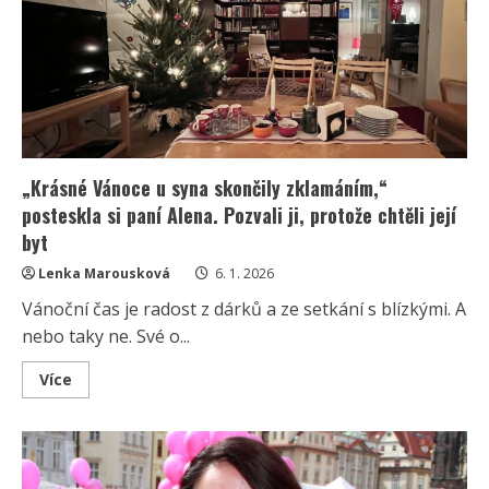
a
téměř
se
vykašlal
i
na
dárky,“
říká
paní
Ivana.
Musela
je
„Krásné Vánoce u syna skončily zklamáním,“
dokoupit
sama
posteskla si paní Alena. Pozvali ji, protože chtěli její
byt
Lenka Marousková
6. 1. 2026
Vánoční čas je radost z dárků a ze setkání s blízkými. A
nebo taky ne. Své o...
Read
Více
more
about
„Krásné
Vánoce
u
syna
skončily