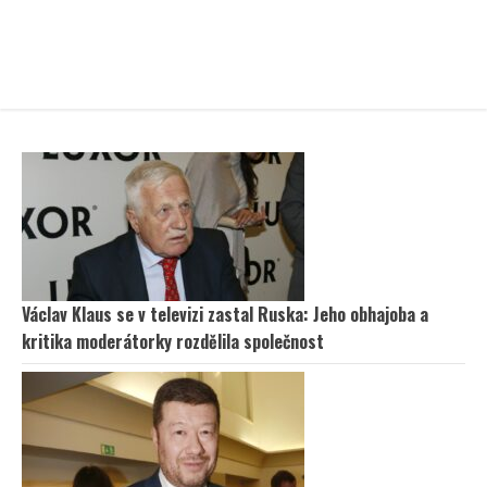
Václav Klaus se v televizi zastal Ruska: Jeho obhajoba a
kritika moderátorky rozdělila společnost