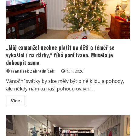
říká
paní
Klára.
Je
vděčná,
že
se
jí
manžel
zastal
„Můj exmanžel nechce platit na děti a téměř se
vykašlal i na dárky,“ říká paní Ivana. Musela je
dokoupit sama
František Zahradníček
6. 1. 2026
Vánoční svátky by sice měly být plné klidu a pohody,
ale někdy nám tu naši pohodu ovlivní...
Read
Více
more
about
„Můj
exmanžel
nechce
platit
na
děti