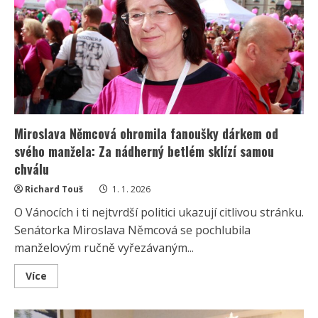
zklamáním,“
posteskla
si
paní
Alena.
Pozvali
ji,
protože
chtěli
její
byt
Miroslava Němcová ohromila fanoušky dárkem od
svého manžela: Za nádherný betlém sklízí samou
chválu
Richard Touš
1. 1. 2026
O Vánocích i ti nejtvrdší politici ukazují citlivou stránku.
Senátorka Miroslava Němcová se pochlubila
manželovým ručně vyřezávaným...
Read
Více
more
about
Miroslava
Němcová