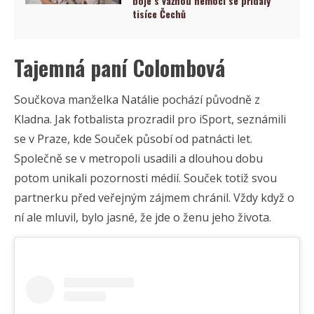
boje s vážnou nemocí se přidaly
tisíce Čechů
Tajemná paní Colombová
Součkova manželka Natálie pochází původně z
Kladna. Jak fotbalista prozradil pro iSport, seznámili
se v Praze, kde Souček působí od patnácti let.
Společně se v metropoli usadili a dlouhou dobu
potom unikali pozornosti médií. Souček totiž svou
partnerku před veřejným zájmem chránil. Vždy když o
ní ale mluvil, bylo jasné, že jde o ženu jeho života.