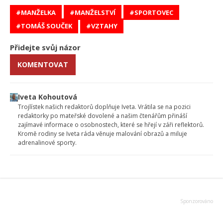
MANŽELKA
MANŽELSTVÍ
SPORTOVEC
TOMÁŠ SOUČEK
VZTAHY
Přidejte svůj názor
KOMENTOVAT
Iveta Kohoutová
Trojlístek našich redaktorů doplňuje Iveta. Vrátila se na pozici
redaktorky po mateřské dovolené a našim čtenářům přináší
zajímavé informace o osobnostech, které se hřejí v záři reflektorů.
Kromě rodiny se Iveta ráda věnuje malování obrazů a miluje
adrenalinové sporty.