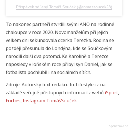
Příspěvek sdílený Tomáš Souček (@tomassoucek28)
To nakonec partneři stvrdili svými ANO na rodinné
chaloupce v roce 2020. Novomanželům při jejich
velkém dni sekundovala dcerka Terezka. Rodina se
později přesunula do Londýna, kde se Součkovým
narodili další dva potomci. Ke Karolíně a Terezce
naposledy v loňském roce přibyl syn Daniel, jak se
fotbalista pochlubil i na sociálních sítích.
Zdroje: Autorský text redakce In-Lifestyle.cz na
základě veřejně přístupných informací z webů
iSport
,
Forbes
,
Instagram TomášSouček