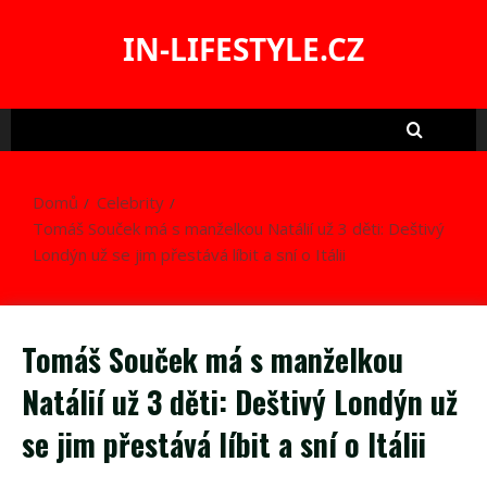
Skip
to
IN-LIFESTYLE.CZ
content
Domů
Celebrity
Tomáš Souček má s manželkou Natálií už 3 děti: Deštivý
Londýn už se jim přestává líbit a sní o Itálii
Tomáš Souček má s manželkou
Natálií už 3 děti: Deštivý Londýn už
se jim přestává líbit a sní o Itálii