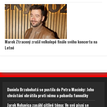
Marek Ztracený zrušil velkolepé finále svého koncertu na
Letné
Daniela Brzobohatá se pustila do Petra Macinky: Jeho
chvástání obrátila proti němu a pobavila fanoušky
Jarek Nohavica zasáhl citlivé téma: Ve své písni se