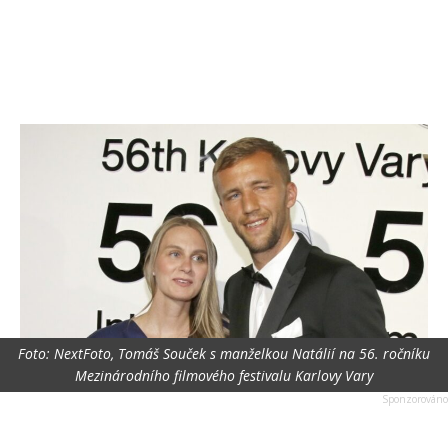
Foto: NextFoto, Tomáš Souček s manželkou Natálií na 56. ročníku
Mezinárodního filmového festivalu Karlovy Vary