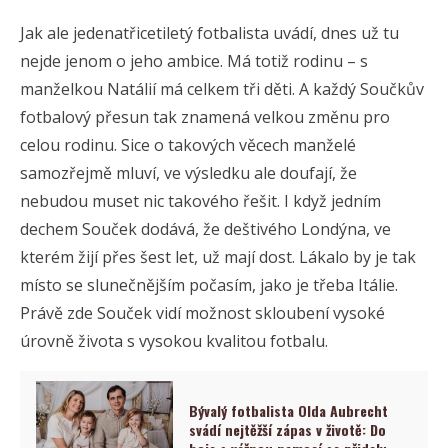
Jak ale jedenatřicetiletý fotbalista uvádí, dnes už tu
nejde jenom o jeho ambice. Má totiž rodinu – s
manželkou Natálií má celkem tři děti. A každý Součkův
fotbalový přesun tak znamená velkou změnu pro
celou rodinu. Sice o takových věcech manželé
samozřejmě mluví, ve výsledku ale doufají, že
nebudou muset nic takového řešit. I když jedním
dechem Souček dodává, že deštivého Londýna, ve
kterém žijí přes šest let, už mají dost. Lákalo by je tak
místo se slunečnějším počasím, jako je třeba Itálie.
Právě zde Souček vidí možnost skloubení vysoké
úrovně života s vysokou kvalitou fotbalu.
Bývalý fotbalista Olda Aubrecht
svádí nejtěžší zápas v životě: Do