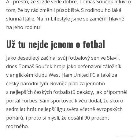
A i přesto, že si zde vede dobře, Tomáš Souček mluví o
tom, že by rád změnil působiště. S rodinou ho láká
slunná Itálie. Na In-Lifestyle jsme se zaměřili hlavně
na jeho rodinu.
Už tu nejde jenom o fotbal
Jako desetiletý začínal svůj fotbalový sen ve Slavii,
dnes Tomáš Souček hraje jako defenzivní záložník
v anglickém klubu West Ham United FC a také za
český národní tým. Rovněž platí za jednoho
z nejlepších českých fotbalistů dekády, jak připomněl
portál Forbes. Sám sportovec k věci dodal, že skoro
sedm let hrát nejlepší ligu světa včetně evropských
pohárů, i proto si myslí, že dosáhl 90 procent
možného.