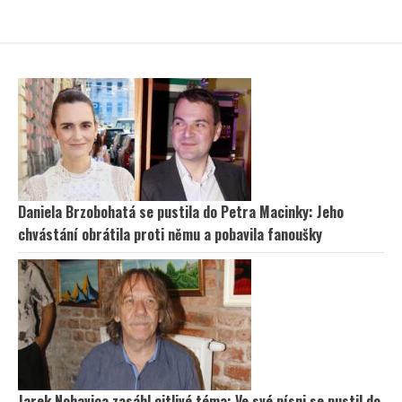
Daniela Brzobohatá se pustila do Petra Macinky: Jeho
chvástání obrátila proti němu a pobavila fanoušky
Jarek Nohavica zasáhl citlivé téma: Ve své písni se pustil do