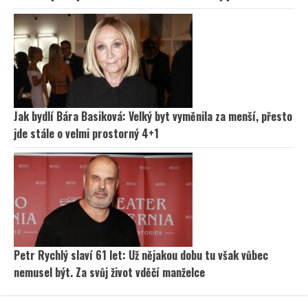
Jak bydlí Bára Basiková: Velký byt vyměnila za menší, přesto
jde stále o velmi prostorný 4+1
Petr Rychlý slaví 61 let: Už nějakou dobu tu však vůbec
nemusel být. Za svůj život vděčí manželce