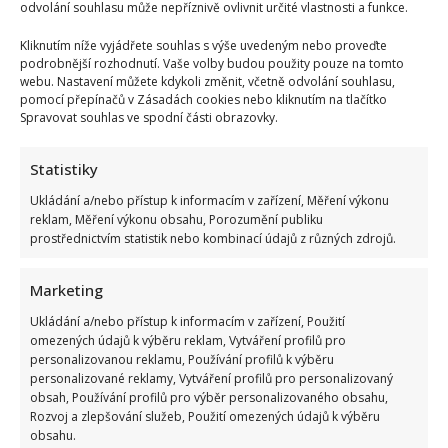
odvolání souhlasu může nepříznivě ovlivnit určité vlastnosti a funkce.
boku
má
herečku,
Kliknutím níže vyjádřete souhlas s výše uvedeným nebo proveďte
do
podrobnější rozhodnutí. Vaše volby budou použity pouze na tomto
které
webu. Nastavení můžete kdykoli změnit, včetně odvolání souhlasu,
se
zamiloval
pomocí přepínačů v Zásadách cookies nebo kliknutím na tlačítko
na
Spravovat souhlas ve spodní části obrazovky.
první
pohled
Statistiky
Zdeněk Pohlreich opustil svou rodinu kvůli o 15 let
mladší Zdeňce. Jiskra mezi nimi přeskočila už dávno
Ukládání a/nebo přístup k informacím v zařízení, Měření výkonu
reklam, Měření výkonu obsahu, Porozumění publiku
Richard Touš
24. 12. 2025
prostřednictvím statistik nebo kombinací údajů z různých zdrojů.
Poprvé ji potkal ještě jako mladou dívku. Když se ale
jejich cesty střetly podruhé, už ji Zdeněk...
Marketing
Ukládání a/nebo přístup k informacím v zařízení, Použití
Read
Více
more
omezených údajů k výběru reklam, Vytváření profilů pro
about
personalizovanou reklamu, Používání profilů k výběru
Zdeněk
personalizované reklamy, Vytváření profilů pro personalizovaný
Pohlreich
opustil
obsah, Používání profilů pro výběr personalizovaného obsahu,
svou
Rozvoj a zlepšování služeb, Použití omezených údajů k výběru
rodinu
obsahu.
kvůli