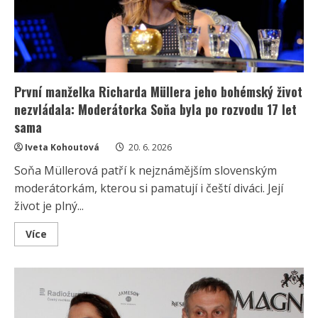
Deštivý
Londýn
už
se
jim
přestává
líbit
a
sní
První manželka Richarda Müllera jeho bohémský život
o
Itálii
nezvládala: Moderátorka Soňa byla po rozvodu 17 let
sama
Iveta Kohoutová
20. 6. 2026
Soňa Müllerová patří k nejznámějším slovenským
moderátorkám, kterou si pamatují i čeští diváci. Její
život je plný...
Read
Více
more
about
První
manželka
Richarda
Müllera
jeho
bohémský