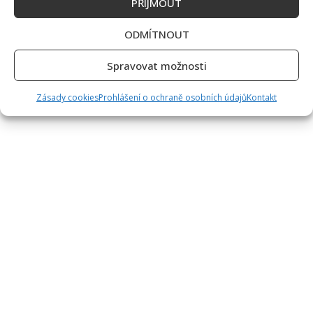
PŘÍJMOUT
pochlubil
svou
manželkou.
ODMÍTNOUT
Dana
se
záři
Spravovat možnosti
reflektorů
vyhýbá
Zásady cookies
Prohlášení o ochraně osobních údajů
Kontakt