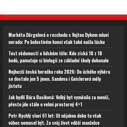
Markéta Děrgelová o rozchodu s Vojtou Dykem mluví
nerada: Po bolestivém konci však také našla lásku
Test vědomostí o lidském těle: Kdo získá 10 z 10
bodů, pamatuje si biologii ze základní školy dokonale
Nejhezčí česká herečka roku 2026: Do úzkého výběru
se dostalo jen 5 jmen. Sandeva i Geislerová měly
jistotu
Jak bydlí Bára Basiková: Velký byt vyměnila za menší,
přesto jde stále o velmi prostorný 4+1
Petr Rychlý slaví 61 let: Už nějakou dobu tu však
vůbec nemusel být. Za svůj život vděčí manželce