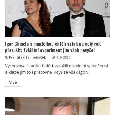
život
nezvládala:
Moderátorka
Soňa
byla
po
rozvodu
17
let
sama
Igor Chmela s manželkou chtěli vztah na celý rok
přerušit: Zvláštní experiment jim však nevyšel
František Zahradníček
1. 6. 2026
Vychovávají spolu tři děti, založili divadelní společnost
a klape jim to i pracovně. Když se však Igor...
Read
Více
more
about
Igor
Chmela
s
manželkou
chtěli
vztah
na