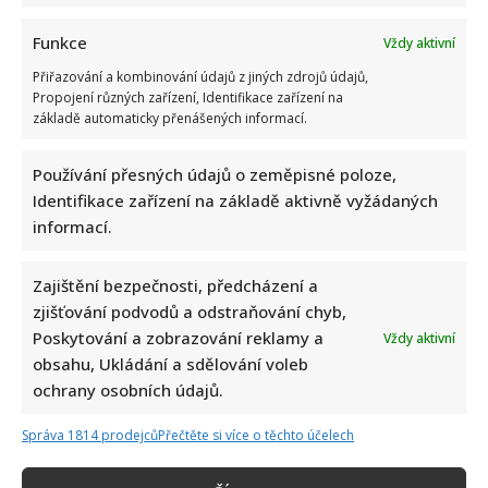
o
15
let
Funkce
Vždy aktivní
mladší
Zdeňce.
Přiřazování a kombinování údajů z jiných zdrojů údajů,
Jiskra
mezi
Propojení různých zařízení, Identifikace zařízení na
nimi
základě automaticky přenášených informací.
přeskočila
už
dávno
Používání přesných údajů o zeměpisné poloze,
Jan Čenský se po dlouhých letech pochlubil svou
Identifikace zařízení na základě aktivně vyžádaných
manželkou. Dana se záři reflektorů vyhýbá
informací.
Iveta Kohoutová
7. 12. 2025
Zajištění bezpečnosti, předcházení a
Dana Čenská žije po boku slavného herce přes 36 let.
zjišťování podvodů a odstraňování chyb,
Za tu dobu se však na veřejnosti...
Poskytování a zobrazování reklamy a
Vždy aktivní
Read
obsahu, Ukládání a sdělování voleb
Více
more
ochrany osobních údajů.
about
Jan
Stránkování
Čenský
1
2
3
4
…
12
Další
Správa 1814 prodejců
Přečtěte si více o těchto účelech
se
po
příspěvků
dlouhých
letech