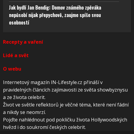
Jak bydlí Jan Bendig: Domov známého zpěváka
nepůsobí nijak přepychově, zaujme spíše svou
osobností
Recepty a vaření
Lidé a svět
O webu
Internetový magazín IN-Lifestyle.cz přináší v
pravidelných článcích zajímavosti ze světa showbyznysu
a ze života celebrit.
Život ve světle reflektorů je věčné téma, které není fádní
a nikdy se neomrzí.
Pojďte nahlédnout pod pokličku života Hollywoodských
hvězd i do soukromí českých celebrit.