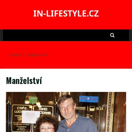
Skip
to
IN-LIFESTYLE.CZ
content
Domů
Manželství
Manželství