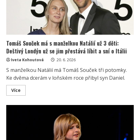
přitom
letos
oslaví
už
31
let
od
svatby
Tomáš Souček má s manželkou Natálií už 3 děti:
Deštivý Londýn už se jim přestává líbit a sní o Itálii
Iveta Kohoutová
20. 6. 2026
S manželkou Natálií má Tomáš Souček tři potomky.
Ke dvěma dcerám v loňském roce přibyl syn Daniel.
Read
Více
more
about
Tomáš
Souček
má
s
manželkou
Natálií
už
3
děti: