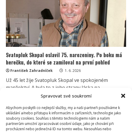
celý
rok
přerušit:
Zvláštní
experiment
jim
však
nevyšel
Svatopluk Skopal oslavil 75. narozeniny. Po boku má
herečku, do které se zamiloval na první pohled
František Zahradníček
1. 6. 2026
Už 45 let žije Svatopluk Skopal ve spokojeném
manželství. A byla to z jeho strany láska na...
Spravovat své soukromí
Read
Více
more
about
Abychom poskytli co nejlepší služby, my a naši partneři používáme k
Svatopluk
ukládání a/nebo přístupu k informacím o zařízeních, technologie jako
Skopal
soubory cookies. Souhlas s těmito technologiemi nám a našim
oslavil
75.
partnerům umožní zpracovávat osobní údaje, jako je chování při
narozeniny.
procházení nebo jedinečná ID na tomto webu. Nesouhlas nebo
Po