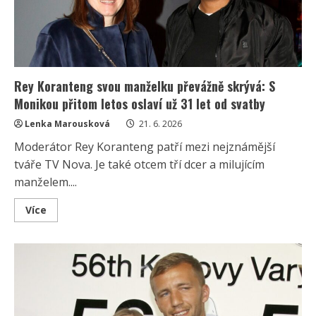
uspíšil
pád
z
koně
Rey Koranteng svou manželku převážně skrývá: S
Monikou přitom letos oslaví už 31 let od svatby
Lenka Marousková
21. 6. 2026
Moderátor Rey Koranteng patří mezi nejznámější
tváře TV Nova. Je také otcem tří dcer a milujícím
manželem....
Read
Více
more
about
Rey
Koranteng
svou
manželku
převážně
skrývá:
S
Monikou