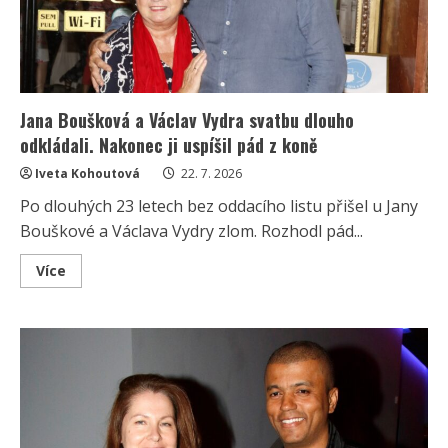
Jana Boušková a Václav Vydra svatbu dlouho
odkládali. Nakonec ji uspíšil pád z koně
Iveta Kohoutová
22. 7. 2026
Po dlouhých 23 letech bez oddacího listu přišel u Jany
Bouškové a Václava Vydry zlom. Rozhodl pád...
Read
Více
more
about
Jana
Boušková
a
Václav
Vydra
svatbu
dlouho
odkládali.
Nakonec
ji