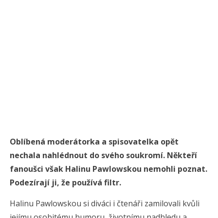
Oblíbená moderátorka a spisovatelka opět
nechala nahlédnout do svého soukromí. Někteří
fanoušci však Halinu Pawlowskou nemohli poznat.
Podezírají ji, že používá filtr.
Halinu Pawlowskou si diváci i čtenáři zamilovali kvůli
jejímu osobitému humoru, životnímu nadhledu a