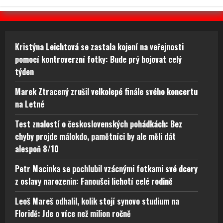
Kristýna Leichtová se zastala kojení na veřejnosti
pomocí kontroverzní fotky: Bude prý bojovat celý
týden
Marek Ztracený zrušil velkolepé finále svého koncertu
na Letné
Test znalostí o československých pohádkách: Bez
chyby projde málokdo, pamětníci by ale měli dát
alespoň 8/10
Petr Macinka se pochlubil vzácnými fotkami své dcery
z oslavy narozenin: Fanoušci lichotí celé rodině
Leoš Mareš odhalil, kolik stojí synovo studium na
Floridě: Jde o více než milion ročně