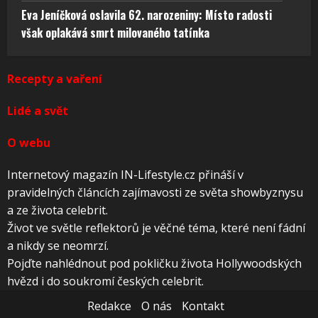
Eva Jeníčková oslavila 62. narozeniny: Místo radosti
však oplakává smrt milovaného tatínka
Recepty a vaření
Lidé a svět
O webu
Internetový magazín IN-Lifestyle.cz přináší v
pravidelných článcích zajímavosti ze světa showbyznysu
a ze života celebrit.
Život ve světle reflektorů je věčné téma, které není fádní
a nikdy se neomrzí.
Pojďte nahlédnout pod pokličku života Hollywoodských
hvězd i do soukromí českých celebrit.
Redakce
O nás
Kontakt