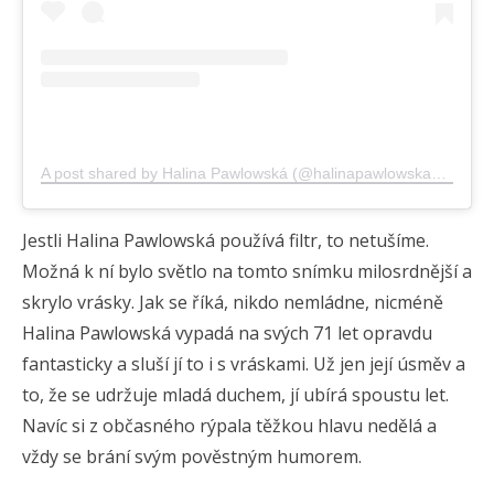
A post shared by Halina Pawlowská (@halinapawlowska_official)
Jestli Halina Pawlowská používá filtr, to netušíme.
Možná k ní bylo světlo na tomto snímku milosrdnější a
skrylo vrásky. Jak se říká, nikdo nemládne, nicméně
Halina Pawlowská vypadá na svých 71 let opravdu
fantasticky a sluší jí to i s vráskami. Už jen její úsměv a
to, že se udržuje mladá duchem, jí ubírá spoustu let.
Navíc si z občasného rýpala těžkou hlavu nedělá a
vždy se brání svým pověstným humorem.