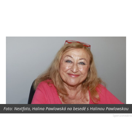
Foto: Nextfoto, Halina Pawlowská na besedě s Halinou Pawlowskou