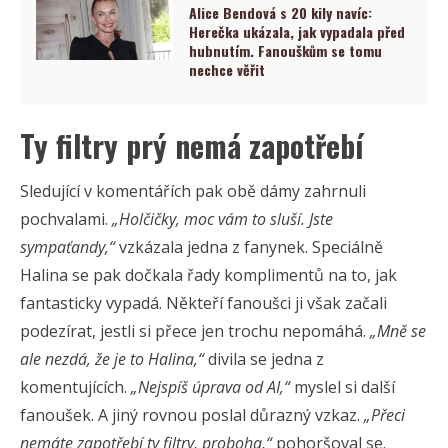
Alice Bendová s 20 kily navíc:
Herečka ukázala, jak vypadala před
hubnutím. Fanouškům se tomu
nechce věřit
Ty filtry prý nemá zapotřebí
Sledující v komentářích pak obě dámy zahrnuli
pochvalami.
„
Holčičky, moc vám to sluší. Jste
sympaťandy,“
vzkázala jedna z fanynek. Speciálně
Halina se pak dočkala řady komplimentů na to, jak
fantasticky vypadá. Někteří fanoušci ji však začali
podezírat, jestli si přece jen trochu nepomáhá.
„Mně se
ale nezdá, že je to Halina,“
divila se jedna z
komentujících.
„Nejspíš úprava od AI,“
myslel si další
fanoušek. A jiný rovnou poslal důrazný vzkaz.
„Přeci
nemáte zapotřebí ty filtry, proboha,“
pohoršoval se.