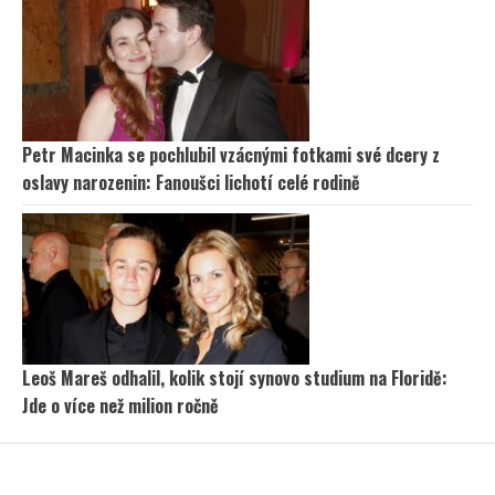
Petr Macinka se pochlubil vzácnými fotkami své dcery z
oslavy narozenin: Fanoušci lichotí celé rodině
Leoš Mareš odhalil, kolik stojí synovo studium na Floridě:
Jde o více než milion ročně