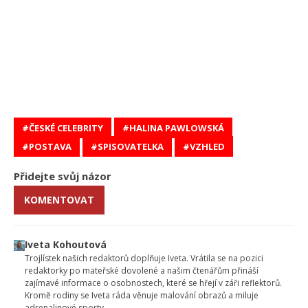
ČESKÉ CELEBRITY
HALINA PAWLOWSKÁ
POSTAVA
SPISOVATELKA
VZHLED
Přidejte svůj názor
KOMENTOVAT
Iveta Kohoutová
Trojlístek našich redaktorů doplňuje Iveta. Vrátila se na pozici
redaktorky po mateřské dovolené a našim čtenářům přináší
zajímavé informace o osobnostech, které se hřejí v záři reflektorů.
Kromě rodiny se Iveta ráda věnuje malování obrazů a miluje
adrenalinové sporty.