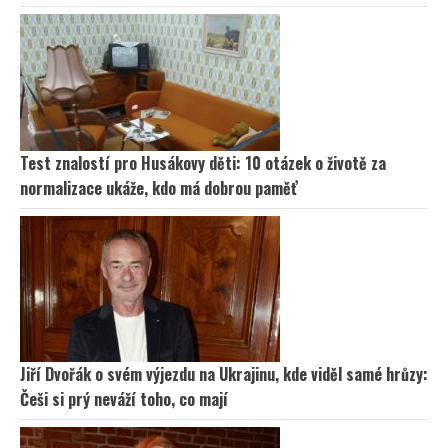
Test znalostí pro Husákovy děti: 10 otázek o životě za
normalizace ukáže, kdo má dobrou paměť
Jiří Dvořák o svém výjezdu na Ukrajinu, kde viděl samé hrůzy:
Češi si prý neváží toho, co mají