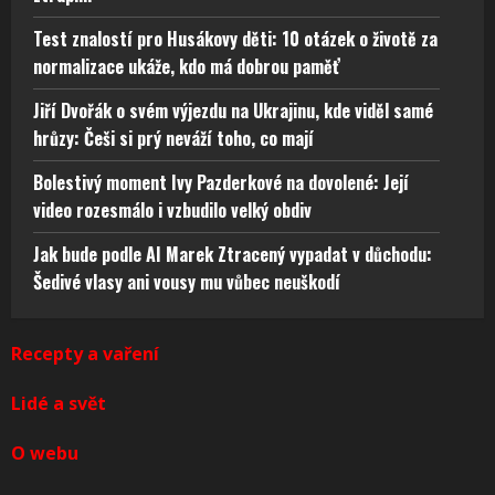
Test znalostí pro Husákovy děti: 10 otázek o životě za
normalizace ukáže, kdo má dobrou paměť
Jiří Dvořák o svém výjezdu na Ukrajinu, kde viděl samé
hrůzy: Češi si prý neváží toho, co mají
Bolestivý moment Ivy Pazderkové na dovolené: Její
video rozesmálo i vzbudilo velký obdiv
Jak bude podle AI Marek Ztracený vypadat v důchodu:
Šedivé vlasy ani vousy mu vůbec neuškodí
Recepty a vaření
Lidé a svět
O webu