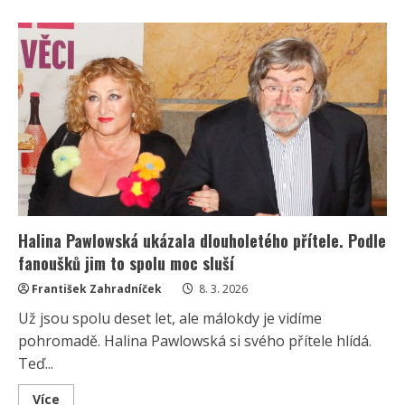
about
Halina
Pawlowská
slaví
71
let:
Žije
spokojený
život
v
Praze
a
nedávno
se
pochlubila
partnerem
Halina Pawlowská ukázala dlouholetého přítele. Podle
fanoušků jim to spolu moc sluší
František Zahradníček
8. 3. 2026
Už jsou spolu deset let, ale málokdy je vidíme
pohromadě. Halina Pawlowská si svého přítele hlídá.
Teď...
Read
Více