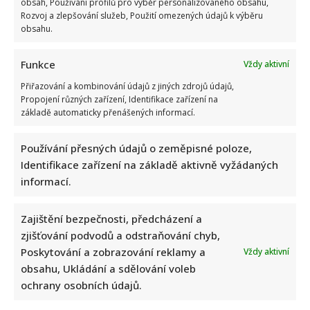
obsah, Používání profilů pro výběr personalizovaného obsahu,
spisovatelka Halina Pawlowská sdílela na Instagramu
Rozvoj a zlepšování služeb, Použití omezených údajů k výběru
fotku se svým psem. Neměla ani...
obsahu.
Read
Více
more
Funkce
Vždy aktivní
about
Halina
Přiřazování a kombinování údajů z jiných zdrojů údajů,
Pawlowská
Propojení různých zařízení, Identifikace zařízení na
je
stále
základě automaticky přenášených informací.
štíhlejší
a
štíhlejší:
Používání přesných údajů o zeměpisné poloze,
Kvůli
nové
Identifikace zařízení na základě aktivně vyžádaných
fotografii
se
informací.
fanoušci
bojí,
že
hladoví
Zajištění bezpečnosti, předcházení a
zjišťování podvodů a odstraňování chyb,
Poskytování a zobrazování reklamy a
Vždy aktivní
Jak bydlí Halina Pawlowská: V její čtyřpatrové vile s
obsahu, Ukládání a sdělování voleb
výhledem na Prahu hraje hlavní roli dřevo
ochrany osobních údajů.
Richard Touš
13. 11. 2025