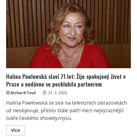
fotografie
Haliny
Pawlowské
vzbudila
velký
obdiv:
Sluší
jí
to
tolik,
že
ji
někteří
obviňují
z
úprav
Halina Pawlowská slaví 71 let: Žije spokojený život v
Praze a nedávno se pochlubila partnerem
Richard Touš
21. 3. 2026
Halina Pawlowská se sice na televizních obrazovkách
už neobjevuje, přesto stále patří mezi nejvýraznější
tváře českého showbyznysu.
Read
Více
more