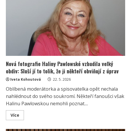
na
nízký
důchod:
Platila
obrovské
daně
a
po
nemoci
musí
zpátky
do
práce
Nová fotografie Haliny Pawlowské vzbudila velký
obdiv: Sluší jí to tolik, že ji někteří obviňují z úprav
Iveta Kohoutová
22. 5. 2026
Oblíbená moderátorka a spisovatelka opět nechala
nahlédnout do svého soukromí. Někteří fanoušci však
Halinu Pawlowskou nemohli poznat....
Read
Více
more
about
Nová