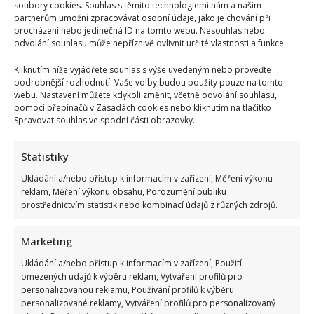
soubory cookies. Souhlas s těmito technologiemi nám a našim
kritizuje jak jeho, tak i...
partnerům umožní zpracovávat osobní údaje, jako je chování při
procházení nebo jedinečná ID na tomto webu. Nesouhlas nebo
Read
Více
odvolání souhlasu může nepříznivě ovlivnit určité vlastnosti a funkce.
more
about
Kliknutím níže vyjádřete souhlas s výše uvedeným nebo proveďte
Halina
Pawlowská
podrobnější rozhodnutí. Vaše volby budou použity pouze na tomto
kritizuje
webu. Nastavení můžete kdykoli změnit, včetně odvolání souhlasu,
výši
pomocí přepínačů v Zásadách cookies nebo kliknutím na tlačítko
svého
důchodu.
Spravovat souhlas ve spodní části obrazovky.
Musí
stále
pracovat,
Statistiky
ale
přiznává,
Ukládání a/nebo přístup k informacím v zařízení, Měření výkonu
že
mnozí
reklam, Měření výkonu obsahu, Porozumění publiku
jsou
prostřednictvím statistik nebo kombinací údajů z různých zdrojů.
na
tom
hůře
Marketing
Halina Pawlowská je stále štíhlejší a štíhlejší: Kvůli
nové fotografii se fanoušci bojí, že hladoví
Ukládání a/nebo přístup k informacím v zařízení, Použití
omezených údajů k výběru reklam, Vytváření profilů pro
Iveta Kohoutová
30. 11. 2025
personalizovanou reklamu, Používání profilů k výběru
personalizované reklamy, Vytváření profilů pro personalizovaný
V nedávných dnech oblíbená moderátorka a