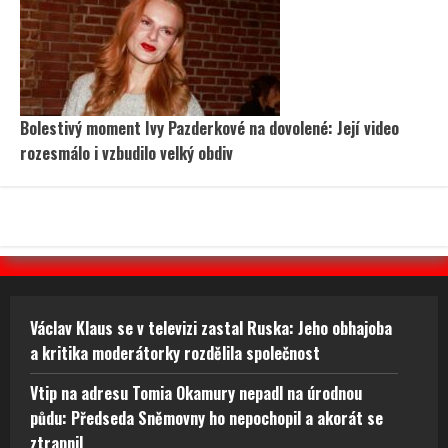
Bolestivý moment Ivy Pazderkové na dovolené: Její video
rozesmálo i vzbudilo velký obdiv
Václav Klaus se v televizi zastal Ruska: Jeho obhajoba
a kritika moderátorky rozdělila společnost
Vtip na adresu Tomia Okamury nepadl na úrodnou
půdu: Předseda Sněmovny ho nepochopil a akorát se
ztrapnil