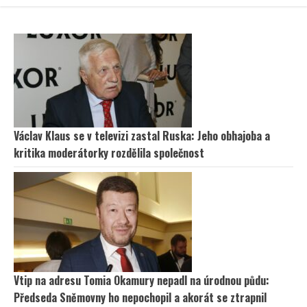
Václav Klaus se v televizi zastal Ruska: Jeho obhajoba a
kritika moderátorky rozdělila společnost
Vtip na adresu Tomia Okamury nepadl na úrodnou půdu:
Předseda Sněmovny ho nepochopil a akorát se ztrapnil