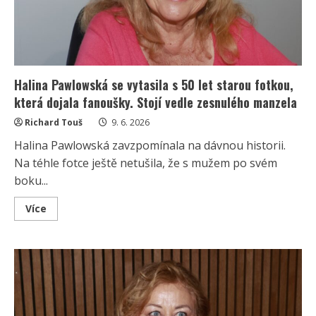
Halina Pawlowská se vytasila s 50 let starou fotkou,
která dojala fanoušky. Stojí vedle zesnulého manzela
Richard Touš
9. 6. 2026
Halina Pawlowská zavzpomínala na dávnou historii.
Na téhle fotce ještě netušila, že s mužem po svém
boku...
Read
Více
more
about
Halina
Pawlowská
se
vytasila
s
50
let
starou