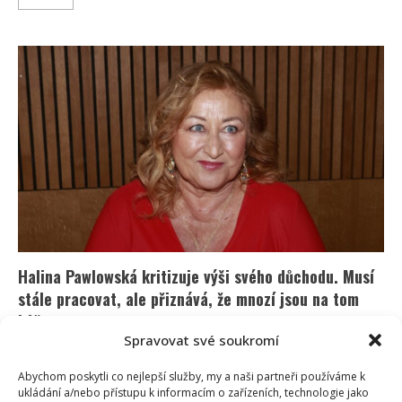
more
about
Halina
Pawlowská
ukázala
dlouholetého
přítele.
Podle
fanoušků
jim
to
spolu
moc
sluší
Halina Pawlowská kritizuje výši svého důchodu. Musí
stále pracovat, ale přiznává, že mnozí jsou na tom
hůře
Spravovat své soukromí
Iveta Kohoutová
12. 1. 2026
Halina Pawlowská se rozhodně konverzacím týkajícím
Abychom poskytli co nejlepší služby, my a naši partneři používáme k
ukládání a/nebo přístupu k informacím o zařízeních, technologie jako
se důchodového systému nebrání. Ba naopak,