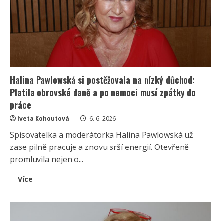
fotkou,
která
dojala
fanoušky.
Stojí
vedle
zesnulého
manzela
Halina Pawlowská si postěžovala na nízký důchod:
Platila obrovské daně a po nemoci musí zpátky do
práce
Iveta Kohoutová
6. 6. 2026
Spisovatelka a moderátorka Halina Pawlowská už
zase pilně pracuje a znovu srší energií. Otevřeně
promluvila nejen o...
Read
Více
more
about
Halina
Pawlowská
si
postěžovala