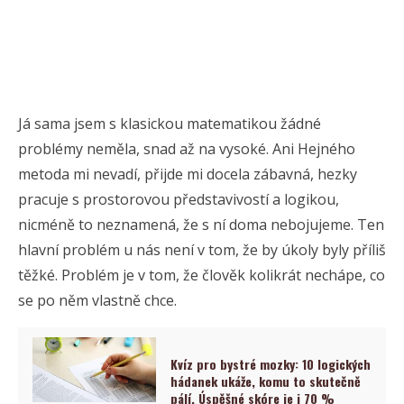
Já sama jsem s klasickou matematikou žádné
problémy neměla, snad až na vysoké. Ani Hejného
metoda mi nevadí, přijde mi docela zábavná, hezky
pracuje s prostorovou představivostí a logikou,
nicméně to neznamená, že s ní doma nebojujeme. Ten
hlavní problém u nás není v tom, že by úkoly byly příliš
těžké. Problém je v tom, že člověk kolikrát nechápe, co
se po něm vlastně chce.
Kvíz pro bystré mozky: 10 logických
hádanek ukáže, komu to skutečně
pálí. Úspěšné skóre je i 70 %