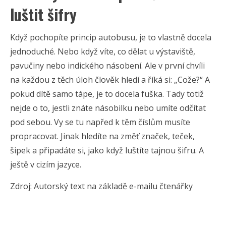
luštit šifry
Když pochopíte princip autobusu, je to vlastně docela
jednoduché. Nebo když víte, co dělat u výstaviště,
pavučiny nebo indického násobení. Ale v první chvíli
na každou z těch úloh člověk hledí a říká si: „Cože?“ A
pokud dítě samo tápe, je to docela fuška. Tady totiž
nejde o to, jestli znáte násobilku nebo umíte odčítat
pod sebou. Vy se tu napřed k těm číslům musíte
propracovat. Jinak hledíte na změť značek, teček,
šipek a připadáte si, jako když luštíte tajnou šifru. A
ještě v cizím jazyce.
Zdroj: Autorský text na základě e-mailu čtenářky