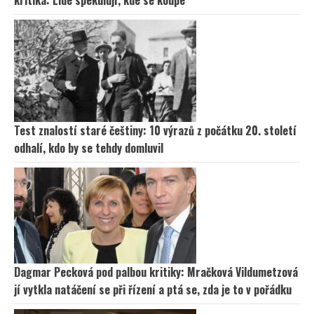
kritika: Lidé spekulují, kde se koupe
Test znalostí staré češtiny: 10 výrazů z počátku 20. století
odhalí, kdo by se tehdy domluvil
Dagmar Pecková pod palbou kritiky: Mračková Vildumetzová
jí vytkla natáčení se při řízení a ptá se, zda je to v pořádku