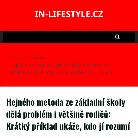
Skip
to
IN-LIFESTYLE.CZ
content
Domů
Příběhy
Hejného metoda ze základní školy dělá problém i
většině rodičů: Krátký příklad ukáže, kdo jí rozumí
Hejného metoda ze základní školy
dělá problém i většině rodičů:
Krátký příklad ukáže, kdo jí rozumí