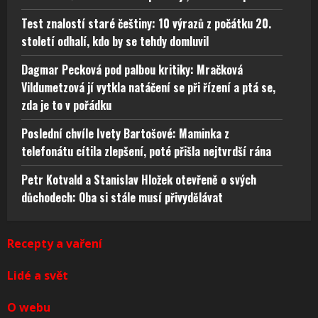
Test znalostí staré češtiny: 10 výrazů z počátku 20.
století odhalí, kdo by se tehdy domluvil
Dagmar Pecková pod palbou kritiky: Mračková
Vildumetzová jí vytkla natáčení se při řízení a ptá se,
zda je to v pořádku
Poslední chvíle Ivety Bartošové: Maminka z
telefonátu cítila zlepšení, poté přišla nejtvrdší rána
Petr Kotvald a Stanislav Hložek otevřeně o svých
důchodech: Oba si stále musí přivydělávat
Recepty a vaření
Lidé a svět
O webu