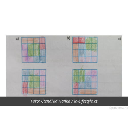
Foto: Čtenářka Hanka / In-Lifestyle.cz