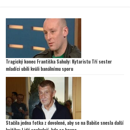
Tragický konec Františka Sahuly: Kytaristu Tří sester
mladíci ubili kvůli banálnímu sporu
Stačila jedna fotka z dovolené, aby se na Babiše snesla další