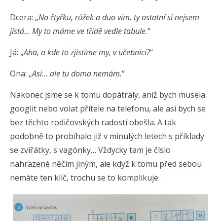
Dcera: „
No čtyřku, růžek a duo vím, ty ostatní si nejsem
jistá… My to máme ve třídě vedle tabule.
“
Já: „
Aha, a kde to zjistíme my, v učebnici?
“
Ona: „
Asi… ale tu doma nemám.
“
Nakonec jsme se k tomu dopátraly, aniž bych musela
googlit nebo volat přítele na telefonu, ale asi bych se
bez těchto rodičovských radostí obešla. A tak
podobně to probíhalo již v minulých letech s příklady
se zvířátky, s vagónky… Vždycky tam je číslo
nahrazené něčím jiným, ale když k tomu před sebou
nemáte ten klíč, trochu se to komplikuje.