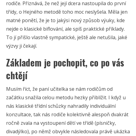
rodiče. Přiznává, že než její dcera nastoupila do první
třídy, o Hejného metodě toho moc neslyšela. Měla jen
matné ponětí, že je to jakýsi nový způsob výuky, kde
nejde o klasické biflování, ale spíš praktické příklady.
To jí přišlo vlastně sympatické, ještě ale netušila, jaké
výzvy ji čekají.
Základem je pochopit, co po vás
chtějí
Musím říct, že paní učitelka se nám rodičům od
začátku snažila celou metodu hezky přiblížit. I když u
nás klasické třídní schůzky nahradily individuální
konzultace, tak nás rodiče kolektivně alespoň dvakrát
ročně zvala na vystoupení dětí ve třídě (písničky,
divadýlko), po němž obvykle následovala právě ukázka