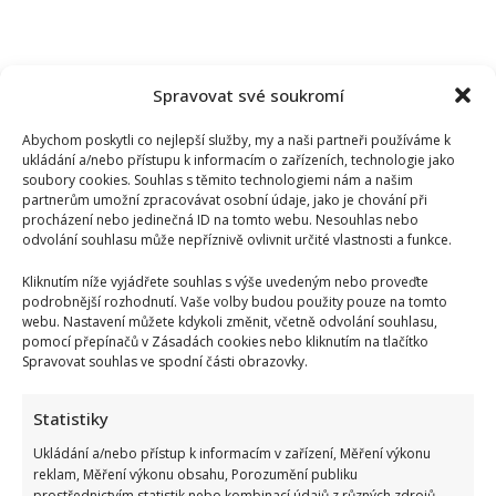
Spravovat své soukromí
Abychom poskytli co nejlepší služby, my a naši partneři používáme k
ukládání a/nebo přístupu k informacím o zařízeních, technologie jako
soubory cookies. Souhlas s těmito technologiemi nám a našim
partnerům umožní zpracovávat osobní údaje, jako je chování při
procházení nebo jedinečná ID na tomto webu. Nesouhlas nebo
odvolání souhlasu může nepříznivě ovlivnit určité vlastnosti a funkce.
Kliknutím níže vyjádřete souhlas s výše uvedeným nebo proveďte
podrobnější rozhodnutí. Vaše volby budou použity pouze na tomto
webu. Nastavení můžete kdykoli změnit, včetně odvolání souhlasu,
pomocí přepínačů v Zásadách cookies nebo kliknutím na tlačítko
Spravovat souhlas ve spodní části obrazovky.
Statistiky
Ukládání a/nebo přístup k informacím v zařízení, Měření výkonu
reklam, Měření výkonu obsahu, Porozumění publiku
prostřednictvím statistik nebo kombinací údajů z různých zdrojů.