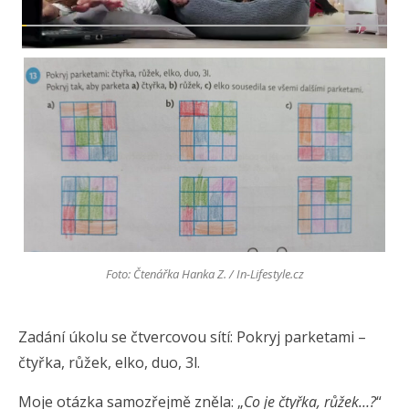
Foto: Čtenářka Hanka Z. / In-Lifestyle.cz
Zadání úkolu se čtvercovou sítí: Pokryj parketami –
čtyřka, růžek, elko, duo, 3l.
Moje otázka samozřejmě zněla: „
Co je čtyřka, růžek…?
“