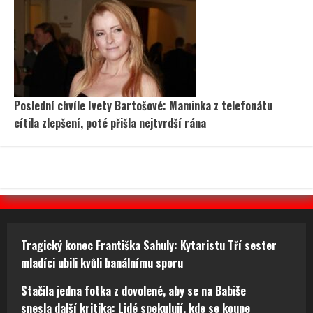
Poslední chvíle Ivety Bartošové: Maminka z telefonátu
cítila zlepšení, poté přišla nejtvrdší rána
Tragický konec Františka Sahuly: Kytaristu Tří sester
mladíci ubili kvůli banálnímu sporu
Stačila jedna fotka z dovolené, aby se na Babiše
snesla další kritika: Lidé spekulují, kde se koupe