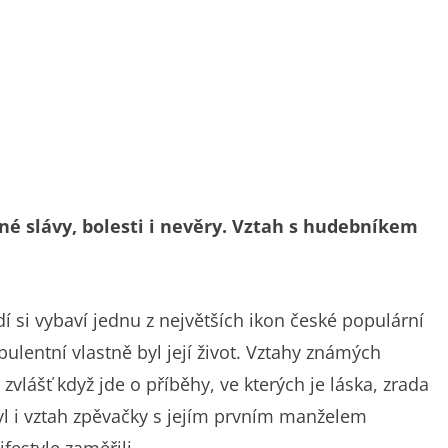
é slávy, bolesti i nevěry. Vztah s hudebníkem
í si vybaví jednu z největších ikon české populární
ulentní vlastně byl její život. Vztahy známých
zvlášť když jde o příběhy, ve kterých je láska, zrada
 byl i vztah zpěvačky s jejím prvním manželem
festyle zaměřili.