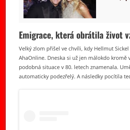
Emigrace, která obrátila život
Velký zlom přišel ve chvíli, kdy Hellmut Sic
AhaOnline. Dneska si už jen málokdo kromě v
podobná situace v 80. letech znamenala. Umě
automaticky podezřelý. A následky pocítila te