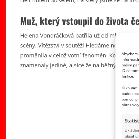
Muž, který vstoupil do života č
Helena Vondráčková patřila už od mládí k 
scény. Vítězství v soutěži Hledáme nové talen
Abychom p
proměnila v celoživotní fenomén. Koncerty, na
informací
znamenaly jediné, a sice že na běžný partner
našim par
ID na tom
funkce.
Kliknutím
budou pou
pomocí př
obrazovky
Statis
Ukládání
obsahu, 