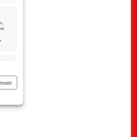
m,
ané
u
 aktivní
nosti
a
 aktivní