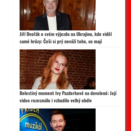
Jiří Dvořák o svém výjezdu na Ukrajinu, kde viděl
samé hrůzy: Češi si prý neváží toho, co mají
Bolestivý moment Ivy Pazderkové na dovolené: Její
video rozesmálo i vzbudilo velký obdiv