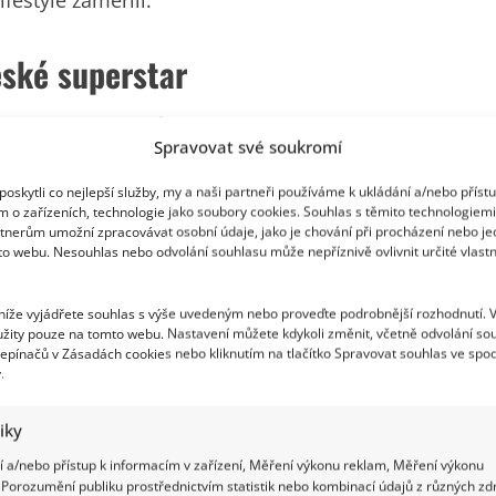
eské superstar
mimořádným talentům československé hudební
Spravovat své soukromí
ty nastartovalo šílenou kariéru, která se postupně
oskytli co nejlepší služby, my a naši partneři používáme k ukládání a/nebo příst
táčení, festivaly i nekonečné cestování ale
m o zařízeních, technologie jako soubory cookies. Souhlas s těmito technologiem
ský život už tak moc prostoru nezbývalo.
tnerům umožní zpracovávat osobní údaje, jako je chování při procházení nebo j
to webu. Nesouhlas nebo odvolání souhlasu může nepříznivě ovlivnit určité vlastn
 níže vyjádřete souhlas s výše uvedeným nebo proveďte podrobnější rozhodnutí. 
žity pouze na tomto webu. Nastavení můžete kdykoli změnit, včetně odvolání so
epínačů v Zásadách cookies nebo kliknutím na tlačítko Spravovat souhlas ve spod
.
tiky
 a/nebo přístup k informacím v zařízení, Měření výkonu reklam, Měření výkonu
Porozumění publiku prostřednictvím statistik nebo kombinací údajů z různých zdr