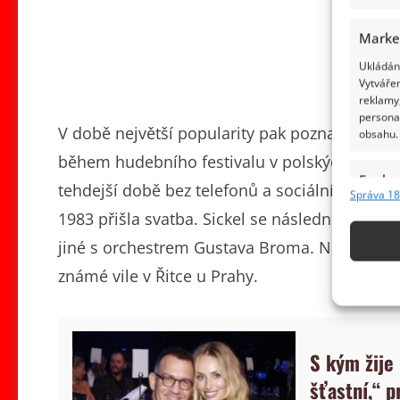
Marke
Ukládání
Vytvářen
reklamy,
persona
V době největší popularity pak poznala něme
obsahu.
během hudebního festivalu v polských Sopotec
Funkc
tehdejší době bez telefonů a sociálních sítí to
Správa 18
Přiřazov
1983 přišla svatba. Sickel se následně přes
Identifi
jiné s orchestrem Gustava Broma. Na veřejnos
Použív
známé vile v Řitce u Prahy.
základ
Zajišt
S kým žije
odstra
obsahu
šťastní,“ p