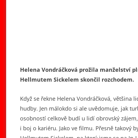
Helena Vondráčková prožila manželství pln
Hellmutem Sickelem skončil rozchodem.
Když se řekne Helena Vondráčková, většina lid
hudby. Jen málokdo si ale uvědomuje, jak turb
osobností celkově budí u lidí obrovský zájem, 
i boj o kariéru. Jako ve filmu. Přesně takový
Hellmutem Sickelem, na který jsme se na In-Li