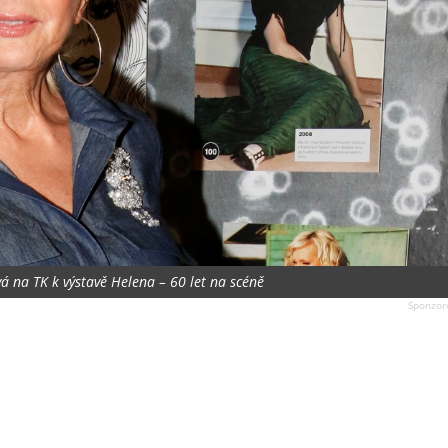
á na TK k výstavě Helena – 60 let na scéně