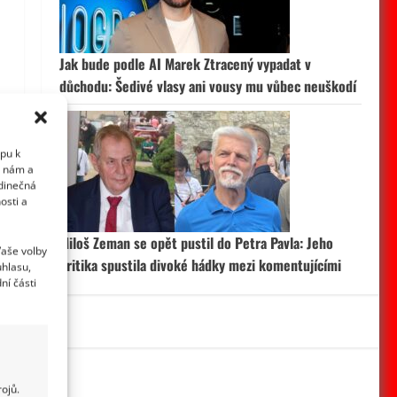
Jak bude podle AI Marek Ztracený vypadat v
důchodu: Šedivé vlasy ani vousy mu vůbec neuškodí
upu k
i nám a
edinečná
osti a
Miloš Zeman se opět pustil do Petra Pavla: Jeho
Vaše volby
kritika spustila divoké hádky mezi komentujícími
uhlasu,
ní části
ojů.