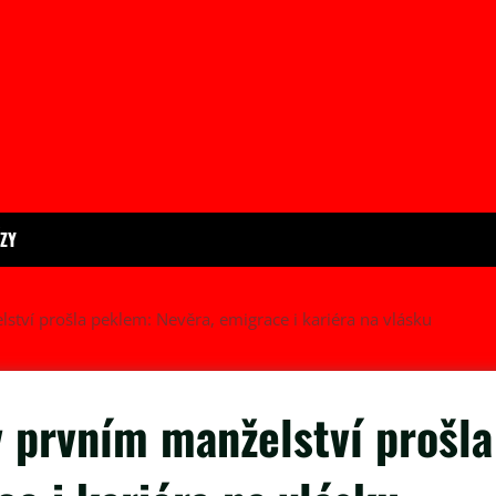
ÍZY
tví prošla peklem: Nevěra, emigrace i kariéra na vlásku
v prvním manželství prošla