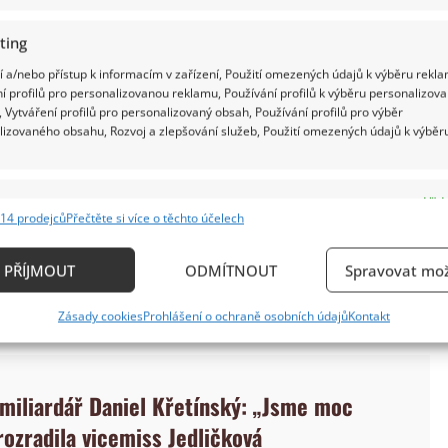
ting
 a/nebo přístup k informacím v zařízení, Použití omezených údajů k výběru rekla
í profilů pro personalizovanou reklamu, Používání profilů k výběru personalizov
 Vytváření profilů pro personalizovaný obsah, Používání profilů pro výběr
lizovaného obsahu, Rozvoj a zlepšování služeb, Použití omezených údajů k výběr
ckého hudebníka Hellmuta Sickela. Seznámili se
h a několik let udržovali vztah na dálku. V
e
Vždy
 bylo těžké. Přesto jejich vztah vydržel a v roce
14 prodejců
Přečtěte si více o těchto účelech
ání a kombinování údajů z jiných zdrojů údajů, Propojení různých zařízení,
těhoval do Československa a spolupracoval mimo
kace zařízení na základě automaticky přenášených informací.
PŘÍJMOUT
ODMÍTNOUT
Spravovat mož
ti působili jako harmonický pár. Společně žili ve
ání přesných údajů o zeměpisné poloze, Identifikace zařízení n
Zásady cookies
Prohlášení o ochraně osobních údajů
Kontakt
ě aktivně vyžádaných informací.
ění bezpečnosti, předcházení a zjišťování podvodů a
 miliardář Daniel Křetínský: „Jsme moc
ňování chyb, Poskytování a zobrazování reklamy a
Vždy
, Ukládání a sdělování voleb ochrany osobních údajů.
rozradila vicemiss Jedličková