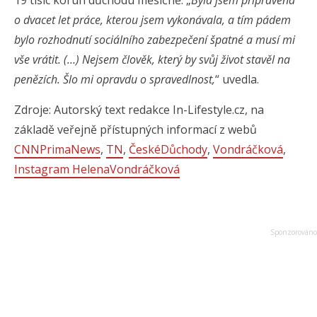
19 tisíc korun důchodu měsíčně. „
Byla jsem připravena
o dvacet let práce, kterou jsem vykonávala, a tím pádem
bylo rozhodnutí sociálního zabezpečení špatné a musí mi
vše vrátit. (…) Nejsem člověk, který by svůj život stavěl na
penězích. Šlo mi opravdu o spravedlnost,
“ uvedla.
Zdroje: Autorský text redakce In-Lifestyle.cz, na
základě veřejně přístupných informací z webů
CNNPrimaNews
,
TN
,
ČeskéDůchody
,
Vondráčková
,
Instagram HelenaVondráčková