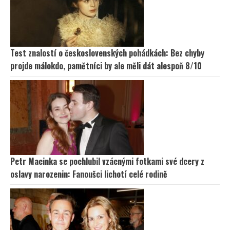
Test znalostí o československých pohádkách: Bez chyby
projde málokdo, pamětníci by ale měli dát alespoň 8/10
Petr Macinka se pochlubil vzácnými fotkami své dcery z
oslavy narozenin: Fanoušci lichotí celé rodině