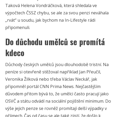
Taková Helena Vondráčková, která shledala ve
výpočtech ČSSZ chybu, se ale za svou penzi neváhala
„rvát“ u soudu, jak bychom na In-Lifestyle rádi
připomenuli.
Do důchodu umělců se promítá
kdeco
Důchody českých umělců jsou dlouhodobě tristní. Na
peníze si otevřeně stěžoval například Jan Přeučil,
Veronika Žilková nebo třeba Václav Neckář, jak
připomněl portál CNN Prima News. Nejčastějším
důvodem přitom bývá to, že umělci často pracují jako
OSVČ a státu odvádí na sociální pojištění minimum. Do
výše jejich penze se rovněž promítají delší výpadky v
příjmech. Čas od času se ale také zjistí, že došlo k