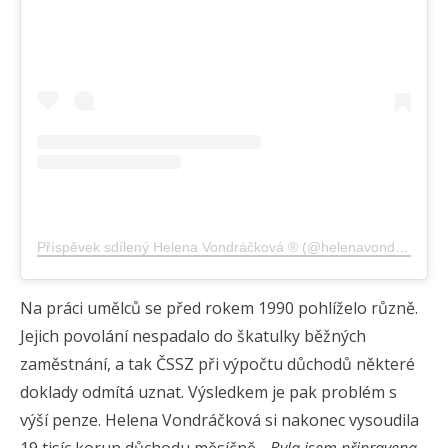
Příspěvek sdílený Helena Vondráčková ® (@helenavondrackovacz)
Na práci umělců se před rokem 1990 pohlíželo různě.
Jejich povolání nespadalo do škatulky běžných
zaměstnání, a tak ČSSZ při výpočtu důchodů některé
doklady odmítá uznat. Výsledkem je pak problém s
výší penze. Helena Vondráčková si nakonec vysoudila