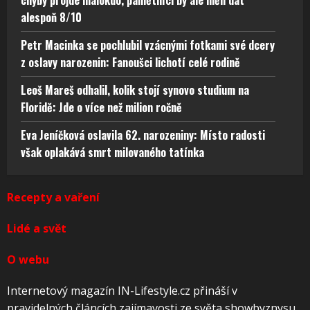
alespoň 8/10
Petr Macinka se pochlubil vzácnými fotkami své dcery
z oslavy narozenin: Fanoušci lichotí celé rodině
Leoš Mareš odhalil, kolik stojí synovo studium na
Floridě: Jde o více než milion ročně
Eva Jeníčková oslavila 62. narozeniny: Místo radosti
však oplakává smrt milovaného tatínka
Recepty a vaření
Lidé a svět
O webu
Internetový magazín IN-Lifestyle.cz přináší v
pravidelných článcích zajímavosti ze světa showbyznysu