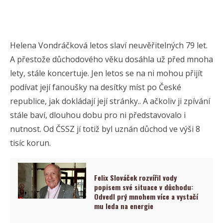
Helena Vondráčková letos slaví neuvěřitelných 79 let.
A přestože důchodového věku dosáhla už před mnoha
lety, stále koncertuje. Jen letos se na ni mohou přijít
podívat její fanoušky na desítky míst po České
republice, jak dokládají její stránky.. A ačkoliv ji zpívání
stále baví, dlouhou dobu pro ni představovalo i
nutnost. Od ČSSZ jí totiž byl uznán důchod ve výši 8
tisíc korun.
Felix Slováček rozvířil vody
popisem své situace v důchodu:
Odvedl prý mnohem více a vystačí
mu leda na energie