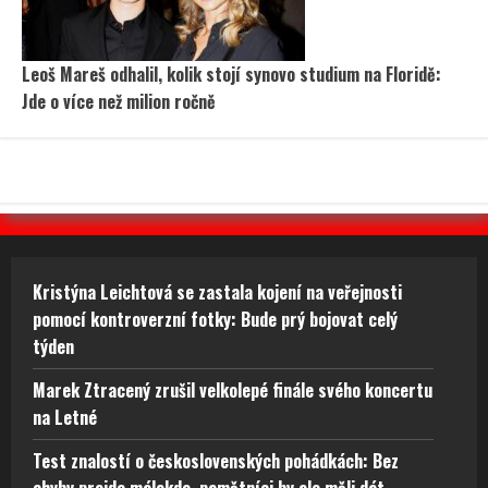
Leoš Mareš odhalil, kolik stojí synovo studium na Floridě:
Jde o více než milion ročně
Kristýna Leichtová se zastala kojení na veřejnosti
pomocí kontroverzní fotky: Bude prý bojovat celý
týden
Marek Ztracený zrušil velkolepé finále svého koncertu
na Letné
Test znalostí o československých pohádkách: Bez
chyby projde málokdo, pamětníci by ale měli dát