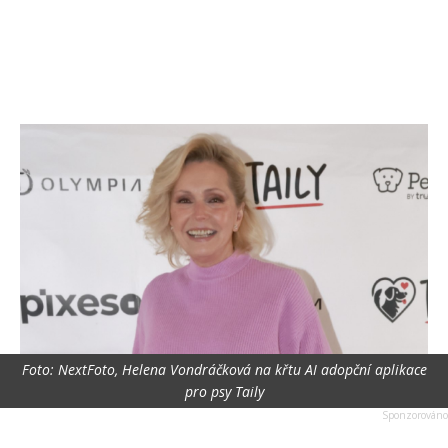
Foto: NextFoto, Helena Vondráčková na křtu AI adopční aplikace
pro psy Taily