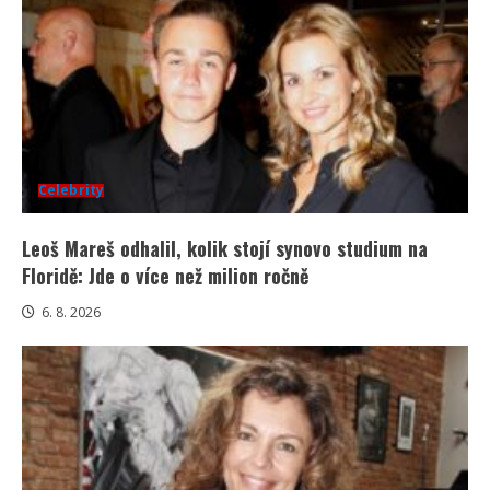
Celebrity
Leoš Mareš odhalil, kolik stojí synovo studium na
Floridě: Jde o více než milion ročně
6. 8. 2026