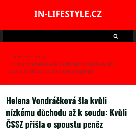
Skip
to
IN-LIFESTYLE.CZ
content
Domů
Celebrity
Helena Vondráčková šla kvůli nízkému důchodu až k
soudu: Kvůli ČSSZ přišla o spoustu peněz
Helena Vondráčková šla kvůli
nízkému důchodu až k soudu: Kvůli
ČSSZ přišla o spoustu peněz