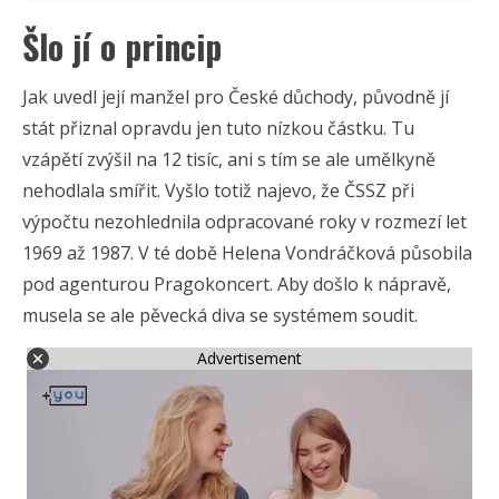
Šlo jí o princip
Jak uvedl její manžel pro České důchody, původně jí
stát přiznal opravdu jen tuto nízkou částku. Tu
vzápětí zvýšil na 12 tisíc, ani s tím se ale umělkyně
nehodlala smířit. Vyšlo totiž najevo, že ČSSZ při
výpočtu nezohlednila odpracované roky v rozmezí let
1969 až 1987. V té době Helena Vondráčková působila
pod agenturou Pragokoncert. Aby došlo k nápravě,
musela se ale pěvecká diva se systémem soudit.
Advertisement