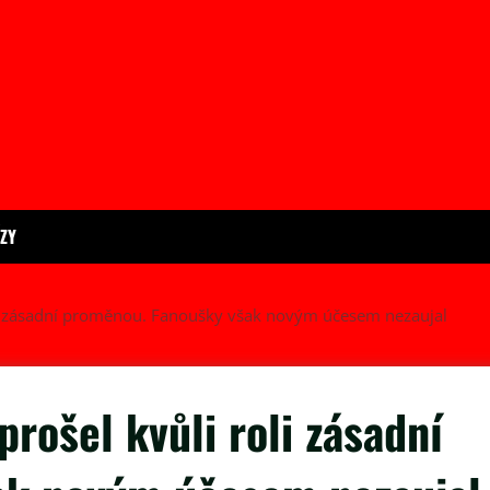
ÍZY
oli zásadní proměnou. Fanoušky však novým účesem nezaujal
rošel kvůli roli zásadní