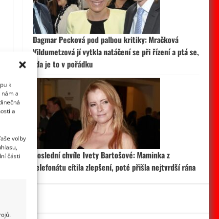
Dagmar Pecková pod palbou kritiky: Mračková
Vildumetzová jí vytkla natáčení se při řízení a ptá se,
zda je to v pořádku
upu k
i nám a
edinečná
osti a
Vaše volby
uhlasu,
Poslední chvíle Ivety Bartošové: Maminka z
ní části
telefonátu cítila zlepšení, poté přišla nejtvrdší rána
ojů.