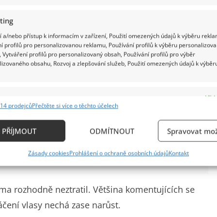
ting
 a/nebo přístup k informacím v zařízení, Použití omezených údajů k výběru rekla
na to řeknete. A abychom předešli zbytečným
í profilů pro personalizovanou reklamu, Používání profilů k výběru personalizov
 Vytváření profilů pro personalizovaný obsah, Používání profilů pro výběr
le, na které už pomalu pracuju. Budu vás
lizovaného obsahu, Rozvoj a zlepšování služeb, Použití omezených údajů k výběr
a na vysvětlenou.
e
Vždy
14 prodejců
Přečtěte si více o těchto účelech
ání a kombinování údajů z jiných zdrojů údajů, Propojení různých zařízení,
ktová výrazně zhubla a vypadá jako jiný
kace zařízení na základě automaticky přenášených informací.
chlubila se dokonalou postavou v plavkách
PŘÍJMOUT
ODMÍTNOUT
Spravovat mož
ání přesných údajů o zeměpisné poloze, Identifikace zařízení n
Zásady cookies
Prohlášení o ochraně osobních údajů
Kontakt
ě aktivně vyžádaných informací.
ění bezpečnosti, předcházení a zjišťování podvodů a
ma rozhodně neztratil. Většina komentujících se
ňování chyb, Poskytování a zobrazování reklamy a
Vždy
áčení vlasy nechá zase narůst.
, Ukládání a sdělování voleb ochrany osobních údajů.