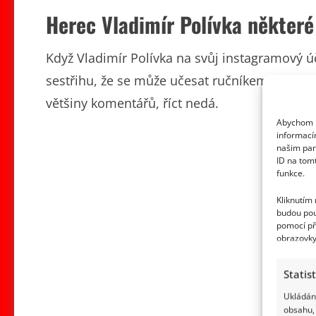
Herec Vladimír Polívka některé
Když Vladimír Polívka na svůj instagramový úče
sestřihu, že se může učesat ručníkem, fanoušk
většiny komentářů, říct nedá.
Abychom p
informací
našim par
ID na tom
funkce.
Kliknutím
budou pou
pomocí př
obrazovky
Statis
Ukládání
obsahu, 