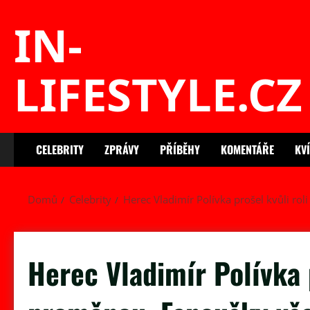
Skip
IN-
to
content
LIFESTYLE.CZ
CELEBRITY
ZPRÁVY
PŘÍBĚHY
KOMENTÁŘE
KV
Domů
Celebrity
Herec Vladimír Polívka prošel kvůli r
Herec Vladimír Polívka p