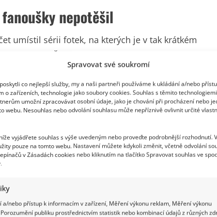
 fanoušky nepotěšil
t umístil sérii fotek, na kterých je v tak krátkém
y překvapil. Že by je překvapil mile, se podle
Spravovat své soukromí
oskytli co nejlepší služby, my a naši partneři používáme k ukládání a/nebo příst
m o zařízeních, technologie jako soubory cookies. Souhlas s těmito technologiem
tnerům umožní zpracovávat osobní údaje, jako je chování při procházení nebo j
to webu. Nesouhlas nebo odvolání souhlasu může nepříznivě ovlivnit určité vlastn
 níže vyjádřete souhlas s výše uvedeným nebo proveďte podrobnější rozhodnutí. 
žity pouze na tomto webu. Nastavení můžete kdykoli změnit, včetně odvolání so
epínačů v Zásadách cookies nebo kliknutím na tlačítko Spravovat souhlas ve spod
.
tiky
 a/nebo přístup k informacím v zařízení, Měření výkonu reklam, Měření výkonu
Porozumění publiku prostřednictvím statistik nebo kombinací údajů z různých zdr