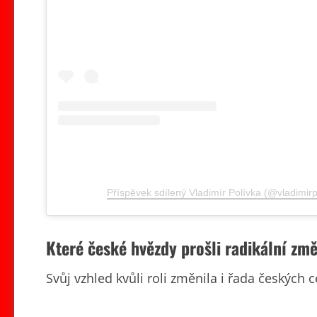
Příspěvek sdílený Vladimír Polívka (@vladimir
Které české hvězdy prošli radikální změ
Svůj vzhled kvůli roli změnila i řada českých c