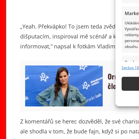
Marke
Ukládání
„Yeah. Překvápko! To jsem teda zvědavý, co 
Vytvářen
reklamy,
dišputacím, inspiroval mě scénář a krásná ro
persona
informovat,“ napsal k fotkám Vladimír Polívk
obsahu.
Funkc
Správa 18
Přiřazov
Ornella Ko
Identifi
člověk. Po
Použív
základ
Zajišt
Z komentářů se herec dozvěděl, že své charis
odstra
ale shodla v tom, že bude fajn, když si po nat
obsahu