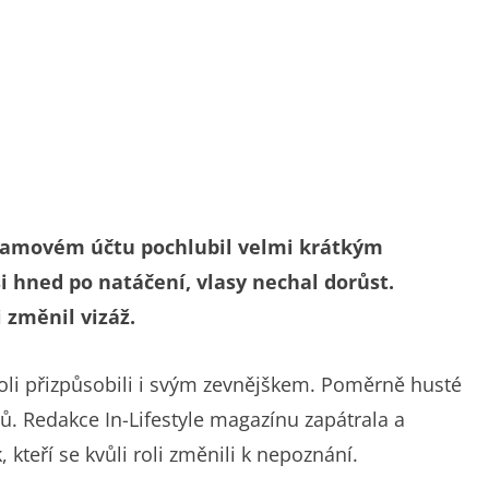
gramovém účtu pochlubil velmi krátkým
i hned po natáčení, vlasy nechal dorůst.
i změnil vizáž.
 roli přizpůsobili i svým zevnějškem. Poměrně husté
olů. Redakce In-Lifestyle magazínu zapátrala a
kteří se kvůli roli změnili k nepoznání.