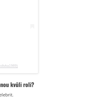
polivka1989)
nou kvůli roli?
elebrit.