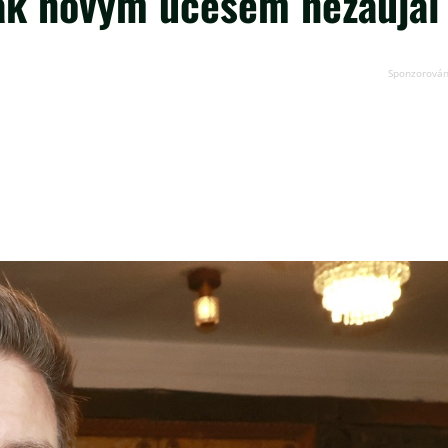
ak novým účesem nezaujal