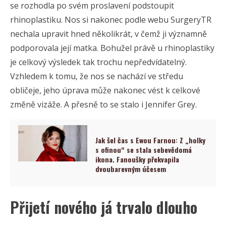
se rozhodla po svém proslavení podstoupit
rhinoplastiku. Nos si nakonec podle webu SurgeryTR
nechala upravit hned několikrát, v čemž ji významně
podporovala její matka. Bohužel právě u rhinoplastiky
je celkový výsledek tak trochu nepředvídatelný.
Vzhledem k tomu, že nos se nachází ve středu
obličeje, jeho úprava může nakonec vést k celkové
změně vizáže. A přesně to se stalo i Jennifer Grey.
Jak šel čas s Ewou Farnou: Z „holky
s ofinou“ se stala sebevědomá
ikona. Fanoušky překvapila
dvoubarevným účesem
Přijetí nového já trvalo dlouho