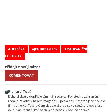
HEREČKA
JENNIFER GREY
ZAHRANIČNÍ
CELEBRITY
Přidejte svůj názor
KOMENTOVAT
Richard Touš
Richard skvěle doplňuje tým naší redakce. Po letech v zahraniční
redakci zakotvil v našem magazínu. Specialitou Richarda je vše okolo
filmu a herců. Také ovšem sleduje vše, co se ve světě showbyznysu
děje. Naši čtenáři jistě ocení jeho neotřelý pohled na svět