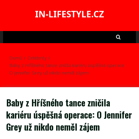
Skip
to
IN-LIFESTYLE.CZ
content
Domů
Celebrity
Baby z Hříšného tance zničila kariéru úspěšná operace:
O Jennifer Grey už nikdo neměl zájem
Baby z Hříšného tance zničila
kariéru úspěšná operace: O Jennifer
Grey už nikdo neměl zájem