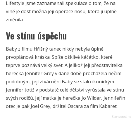
Lifestyle jsme zaznamenali spekulace o tom, že na
vině je dost možná její operace nosu, která ji úplně
změnila.
Ve stínu úspěchu
Baby z filmu Hříšný tanec nikdy nebyla úplně
prvoplánová kráska. Spíše ošklivé káčátko, které
teprve poznává velký svět. A jelikož její představitelka
herečka Jennifer Grey v dané době procházela něčím
podobným,
j
ejí ztvárnění Baby se stalo ikonickým.
Jennifer totiž v podstatě celé dětství vyrůstala ve stínu
svých rodičů. Její matka je herečka Jo Wilder, Jennifeřin
otec je pak Joel Grey, držitel Oscara za film Kabaret.