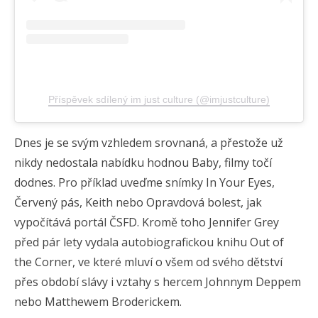
Příspěvek sdílený im just culture (@imjustculture)
Dnes je se svým vzhledem srovnaná, a přestože už
nikdy nedostala nabídku hodnou Baby, filmy točí
dodnes. Pro příklad uveďme snímky In Your Eyes,
Červený pás, Keith nebo Opravdová bolest, jak
vypočítává portál ČSFD. Kromě toho Jennifer Grey
před pár lety vydala autobiografickou knihu Out of
the Corner, ve které mluví o všem od svého dětství
přes období slávy i vztahy s hercem Johnnym Deppem
nebo Matthewem Broderickem.