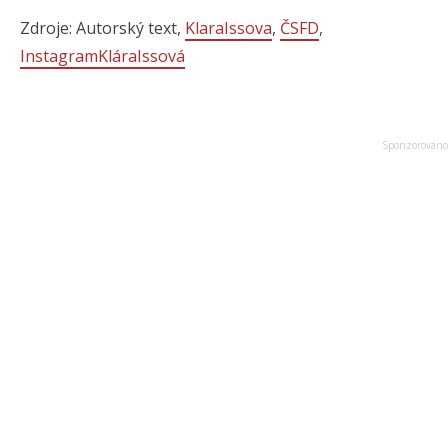
Zdroje: Autorský text,
KlaraIssova
,
ČSFD
,
InstagramKláraIssová