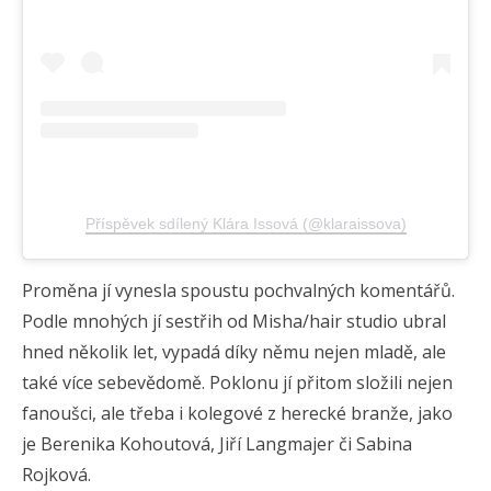
Příspěvek sdílený Klára Issová (@klaraissova)
Proměna jí vynesla spoustu pochvalných komentářů.
Podle mnohých jí sestřih od Misha/hair studio ubral
hned několik let, vypadá díky němu nejen mladě, ale
také více sebevědomě. Poklonu jí přitom složili nejen
fanoušci, ale třeba i kolegové z herecké branže, jako
je Berenika Kohoutová, Jiří Langmajer či Sabina
Rojková.