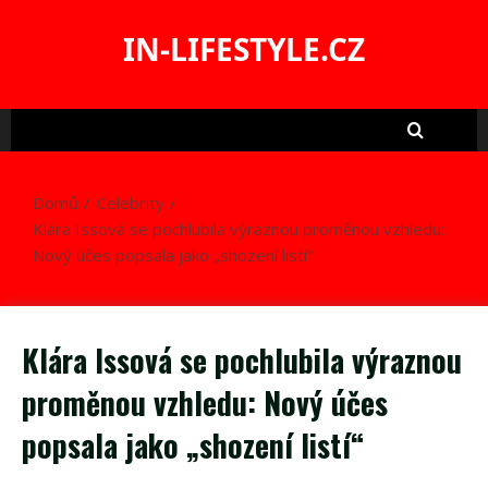
Skip
to
IN-LIFESTYLE.CZ
content
Domů
Celebrity
Klára Issová se pochlubila výraznou proměnou vzhledu:
Nový účes popsala jako „shození listí“
Klára Issová se pochlubila výraznou
proměnou vzhledu: Nový účes
popsala jako „shození listí“