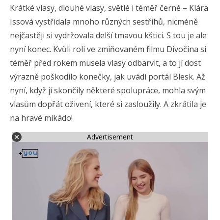
Krátké vlasy, dlouhé vlasy, světlé i téměř černé – Klára
Issová vystřídala mnoho různých sestřihů, nicméně
nejčastěji si vydržovala delší tmavou kštici. S tou je ale
nyní konec. Kvůli roli ve zmiňovaném filmu Divočina si
téměř před rokem musela vlasy odbarvit, a to jí dost
výrazně poškodilo konečky, jak uvádí portál Blesk. Až
nyní, když jí skončily některé spolupráce, mohla svým
vlasům dopřát oživení, které si zasloužily. A zkrátila je
na hravé mikádo!
Advertisement