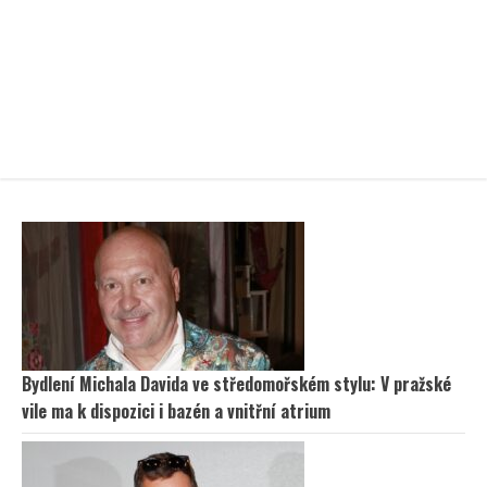
Bydlení Michala Davida ve středomořském stylu: V pražské
vile ma k dispozici i bazén a vnitřní atrium