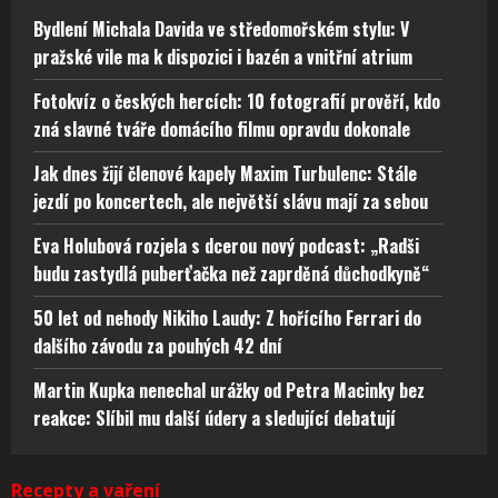
Bydlení Michala Davida ve středomořském stylu: V
pražské vile ma k dispozici i bazén a vnitřní atrium
Fotokvíz o českých hercích: 10 fotografií prověří, kdo
zná slavné tváře domácího filmu opravdu dokonale
Jak dnes žijí členové kapely Maxim Turbulenc: Stále
jezdí po koncertech, ale největší slávu mají za sebou
Eva Holubová rozjela s dcerou nový podcast: „Radši
budu zastydlá puberťačka než zaprděná důchodkyně“
50 let od nehody Nikiho Laudy: Z hořícího Ferrari do
dalšího závodu za pouhých 42 dní
Martin Kupka nenechal urážky od Petra Macinky bez
reakce: Slíbil mu další údery a sledující debatují
Recepty a vaření