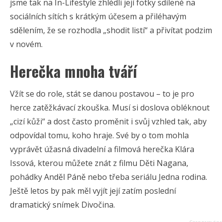
jsme tak na In-Lifestyle zhlédli její fotky sdílené na
sociálních sítích s krátkým účesem a přiléhavým
sdělením, že se rozhodla „shodit listí“ a přivítat podzim
v novém.
Herečka mnoha tváří
Vžít se do role, stát se danou postavou – to je pro
herce zatěžkávací zkouška. Musí si doslova obléknout
„cizí kůži“ a dost často proměnit i svůj vzhled tak, aby
odpovídal tomu, koho hraje. Své by o tom mohla
vyprávět úžasná divadelní a filmová herečka Klára
Issová, kterou můžete znát z filmu Děti Nagana,
pohádky Anděl Páně nebo třeba seriálu Jedna rodina.
Ještě letos by pak měl vyjít její zatím poslední
dramatický snímek Divočina.