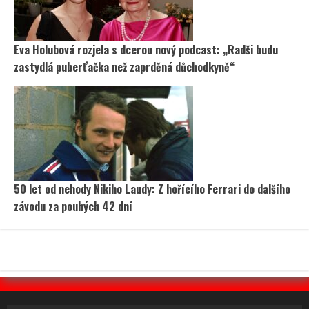
Eva Holubová rozjela s dcerou nový podcast: „Radši budu
zastydlá puberťačka než zaprděná důchodkyně“
50 let od nehody Nikiho Laudy: Z hořícího Ferrari do dalšího
závodu za pouhých 42 dní