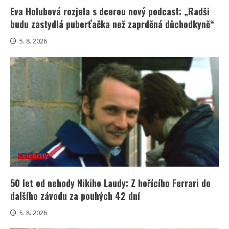
Eva Holubová rozjela s dcerou nový podcast: „Radši
budu zastydlá puberťačka než zaprděná důchodkyně“
5. 8. 2026
Celebrity
50 let od nehody Nikiho Laudy: Z hořícího Ferrari do
dalšího závodu za pouhých 42 dní
5. 8. 2026