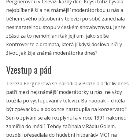
Pergnerovou v televizi každý den. Kdysi totiž bývala
nejoblíbenější a nejznámější moderátorkou u nás a
během svého působení v televizi po sobě zanechala
nesmazatelnou stopu v českém showbyznysu. Jenže
zčásti za to nemohl ani tak její um, jako spíše
kontroverze a dramata, která jí kdysi doslova ničily
život. Jak žije známá moderátorka dnes?
Vzestup a pád
Tereza Pergnerová se narodila v Praze a ačkoliv dnes
patří mezi nejznámější moderátorky u nás, ne vždy
toužila po vystupování v televizi. Ba naopak – chtěla
být zpěvačkou a dokonce nastoupila na konzervatoř.
Sen o zpívání se ale rozplynul a v roce 1991 nakonec
zamířila do médií. Tehdy začínala v Rádiu Golem,
později přesedlala do hudební hitparády MC1 na