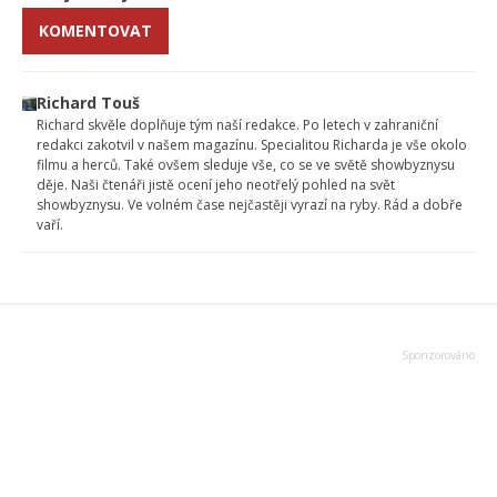
KOMENTOVAT
Richard Touš
Richard skvěle doplňuje tým naší redakce. Po letech v zahraniční
redakci zakotvil v našem magazínu. Specialitou Richarda je vše okolo
filmu a herců. Také ovšem sleduje vše, co se ve světě showbyznysu
děje. Naši čtenáři jistě ocení jeho neotřelý pohled na svět
showbyznysu. Ve volném čase nejčastěji vyrazí na ryby. Rád a dobře
vaří.