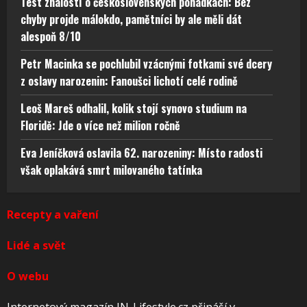
Test znalostí o československých pohádkách: Bez
chyby projde málokdo, pamětníci by ale měli dát
alespoň 8/10
Petr Macinka se pochlubil vzácnými fotkami své dcery
z oslavy narozenin: Fanoušci lichotí celé rodině
Leoš Mareš odhalil, kolik stojí synovo studium na
Floridě: Jde o více než milion ročně
Eva Jeníčková oslavila 62. narozeniny: Místo radosti
však oplakává smrt milovaného tatínka
Recepty a vaření
Lidé a svět
O webu
Internetový magazín IN-Lifestyle.cz přináší v