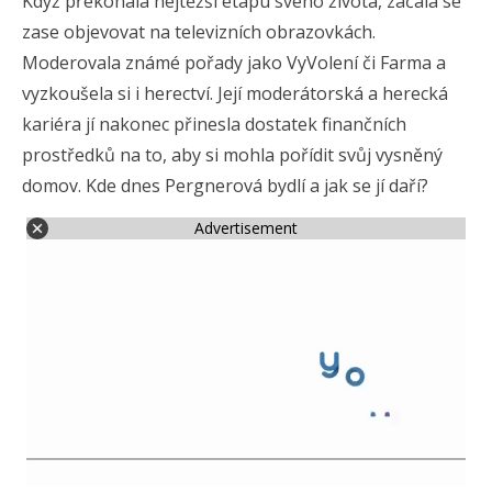
Když překonala nejtěžší etapu svého života, začala se
zase objevovat na televizních obrazovkách.
Moderovala známé pořady jako VyVolení či Farma a
vyzkoušela si i herectví. Její moderátorská a herecká
kariéra jí nakonec přinesla dostatek finančních
prostředků na to, aby si mohla pořídit svůj vysněný
domov. Kde dnes Pergnerová bydlí a jak se jí daří?
Advertisement