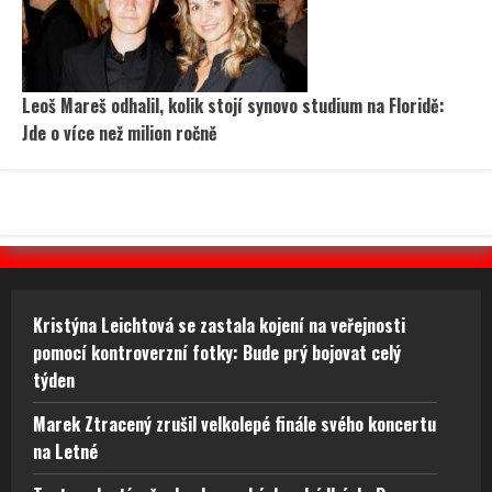
Leoš Mareš odhalil, kolik stojí synovo studium na Floridě:
Jde o více než milion ročně
Kristýna Leichtová se zastala kojení na veřejnosti
pomocí kontroverzní fotky: Bude prý bojovat celý
týden
Marek Ztracený zrušil velkolepé finále svého koncertu
na Letné