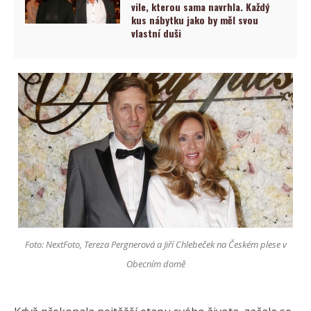
vile, kterou sama navrhla. Každý
kus nábytku jako by měl svou
vlastní duši
Foto: NextFoto, Tereza Pergnerová a Jiří Chlebeček na Českém plese v
Obecním domě