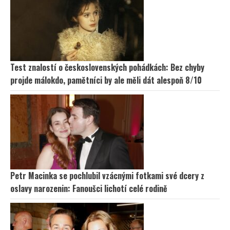
Test znalostí o československých pohádkách: Bez chyby
projde málokdo, pamětníci by ale měli dát alespoň 8/10
Petr Macinka se pochlubil vzácnými fotkami své dcery z
oslavy narozenin: Fanoušci lichotí celé rodině