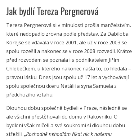
Jak bydlí Tereza Pergnerová
Tereza Pergnerová si v minulosti prošla manželstvím,
které nedopadlo zrovna podle představ. Za Dabiloba
Korejse se vdávala v roce 2001, ale už v roce 2003 se
spolu rozešli a nakonec se v roce 2008 rozvedli. Krátce
před rozvodem se poznala i s podnikatelem Jiřím
Chlebečkem, u kterého nakonec našla to, co hledala –
pravou lásku. Dnes jsou spolu už 17 let a vychovávají
spolu společnou dceru Natálii a syna Samuela z
předchozího vztahu.
Dlouhou dobu společně bydleli v Praze, následně se
ale všichni přestěhovali do domu v Rakovníku. O
bydlení však mlčeli a své soukromí si dlouhou dobu
střežili. „
Rozhodně nehodlám říkat nic k našemu