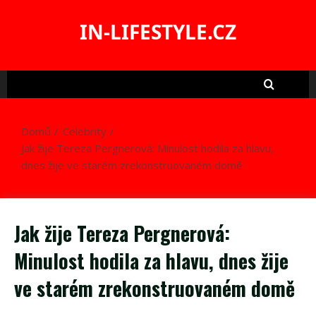
Skip
to
IN-LIFESTYLE.CZ
content
Domů
Celebrity
Jak žije Tereza Pergnerová: Minulost hodila za hlavu,
dnes žije ve starém zrekonstruovaném domě
Jak žije Tereza Pergnerová:
Minulost hodila za hlavu, dnes žije
ve starém zrekonstruovaném domě