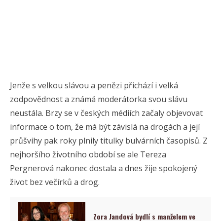
Jenže s velkou slávou a penězi přichází i velká
zodpovědnost a známá moderátorka svou slávu
neustála. Brzy se v českých médiích začaly objevovat
informace o tom, že má být závislá na drogách a její
průšvihy pak roky plnily titulky bulvárních časopisů. Z
nejhoršího životního období se ale Tereza
Pergnerová nakonec dostala a dnes žije spokojený
život bez večírků a drog.
Zora Jandová bydlí s manželem ve