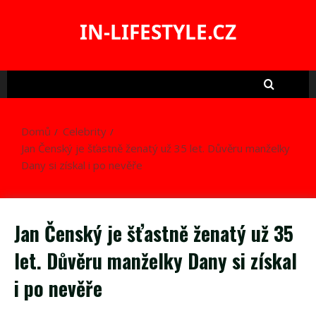
Skip
to
IN-LIFESTYLE.CZ
content
Domů
Celebrity
Jan Čenský je šťastně ženatý už 35 let. Důvěru manželky
Dany si získal i po nevěře
Jan Čenský je šťastně ženatý už 35
let. Důvěru manželky Dany si získal
i po nevěře