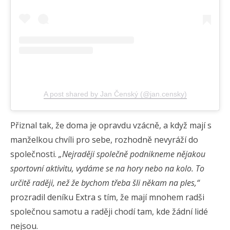
A post shared by Jan Čenský (@jan.censky)
Přiznal tak, že doma je opravdu vzácně, a když mají s
manželkou chvíli pro sebe, rozhodně nevyráží do
společnosti.
„Nejraději společně podnikneme nějakou
sportovní aktivitu, vydáme se na hory nebo na kolo. To
určitě raději, než že bychom třeba šli někam na ples,“
prozradil deníku Extra s tím, že mají mnohem radši
společnou samotu a raději chodí tam, kde žádní lidé
nejsou.