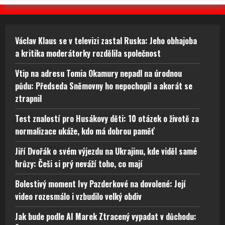
Václav Klaus se v televizi zastal Ruska: Jeho obhajoba
a kritika moderátorky rozdělila společnost
Vtip na adresu Tomia Okamury nepadl na úrodnou
půdu: Předseda Sněmovny ho nepochopil a akorát se
ztrapnil
Test znalostí pro Husákovy děti: 10 otázek o životě za
normalizace ukáže, kdo má dobrou paměť
Jiří Dvořák o svém výjezdu na Ukrajinu, kde viděl samé
hrůzy: Češi si prý neváží toho, co mají
Bolestivý moment Ivy Pazderkové na dovolené: Její
video rozesmálo i vzbudilo velký obdiv
Jak bude podle AI Marek Ztracený vypadat v důchodu: