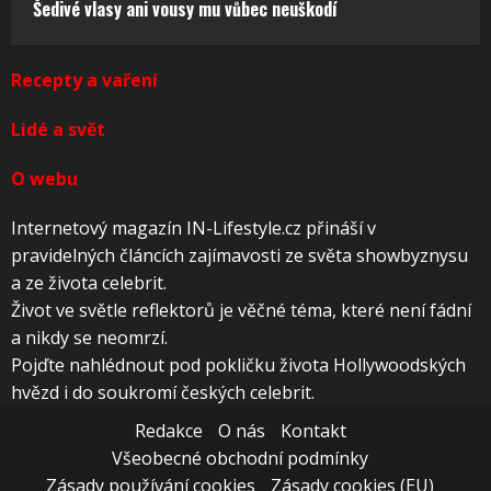
Šedivé vlasy ani vousy mu vůbec neuškodí
Recepty a vaření
Lidé a svět
O webu
Internetový magazín IN-Lifestyle.cz přináší v
pravidelných článcích zajímavosti ze světa showbyznysu
a ze života celebrit.
Život ve světle reflektorů je věčné téma, které není fádní
a nikdy se neomrzí.
Pojďte nahlédnout pod pokličku života Hollywoodských
hvězd i do soukromí českých celebrit.
Redakce
O nás
Kontakt
Všeobecné obchodní podmínky
Zásady používání cookies
Zásady cookies (EU)