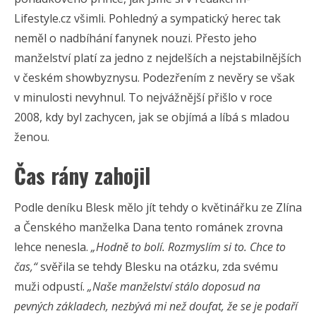
Lifestyle.cz všimli. Pohledný a sympatický herec tak
neměl o nadbíhání fanynek nouzi. Přesto jeho
manželství platí za jedno z nejdelších a nejstabilnějších
v českém showbyznysu. Podezřením z nevěry se však
v minulosti nevyhnul. To nejvážnější přišlo v roce
2008, kdy byl zachycen, jak se objímá a líbá s mladou
ženou.
Čas rány zahojil
Podle deníku Blesk mělo jít tehdy o květinářku ze Zlína
a Čenského manželka Dana tento románek zrovna
lehce nenesla.
„Hodně to bolí. Rozmyslím si to. Chce to
čas,“
svěřila se tehdy Blesku na otázku, zda svému
muži odpustí.
„Naše manželství stálo doposud na
pevných základech, nezbývá mi než doufat, že se je podaří