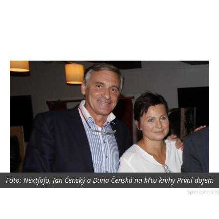
Foto: Nextfofo, Jan Čenský a Dana Čenská na křtu knihy První dojem