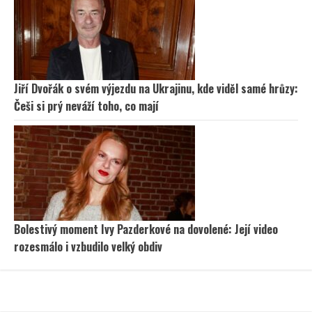
Jiří Dvořák o svém výjezdu na Ukrajinu, kde viděl samé hrůzy:
Češi si prý neváží toho, co mají
Bolestivý moment Ivy Pazderkové na dovolené: Její video
rozesmálo i vzbudilo velký obdiv