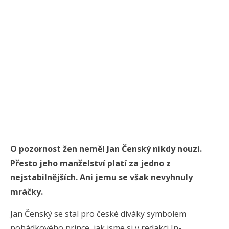
O pozornost žen neměl Jan Čenský nikdy nouzi.
Přesto jeho manželství platí za jedno z
nejstabilnějších. Ani jemu se však nevyhnuly
mráčky.
Jan Čenský se stal pro české diváky symbolem
pohádkového prince, jak jsme si v redakci In-