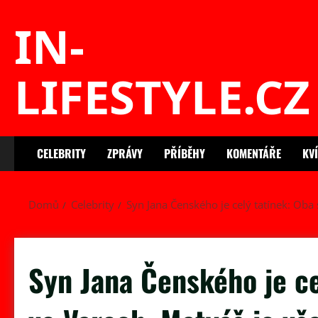
Skip
IN-
to
content
LIFESTYLE.CZ
CELEBRITY
ZPRÁVY
PŘÍBĚHY
KOMENTÁŘE
KV
Domů
Celebrity
Syn Jana Čenského je celý tatínek: Oba 
Syn Jana Čenského je ce