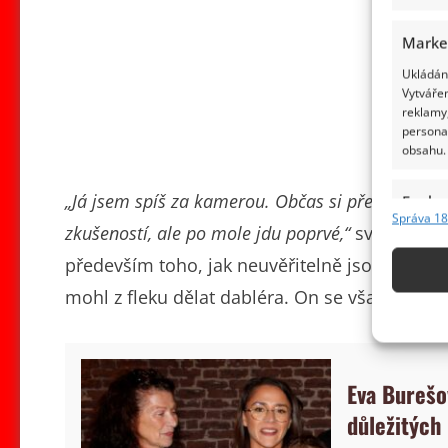
Marke
Ukládání
Vytvářen
reklamy,
persona
obsahu.
„Já jsem spíš za kamerou. Občas si před kame
Funkc
Správa 18
zkušeností, ale po mole jdu poprvé,“
svěřil se p
Přiřazov
Identifi
především toho, jak neuvěřitelně jsou si pod
mohl z fleku dělat dabléra. On se však ve vý
Použív
základ
Zajišt
Eva Burešo
odstra
důležitých
obsahu