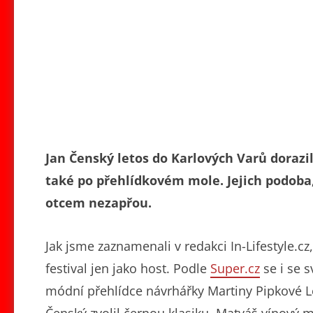
Jan Čenský letos do Karlových Varů dorazi
také po přehlídkovém mole. Jejich podoba
otcem nezapřou.
Jak jsme zaznamenali v redakci In-Lifestyle.c
festival jen jako host. Podle
Super.cz
se i se 
módní přehlídce návrhářky Martiny Pipkové L
Čenský zvolil černou klasiku, Matyáš vínový 