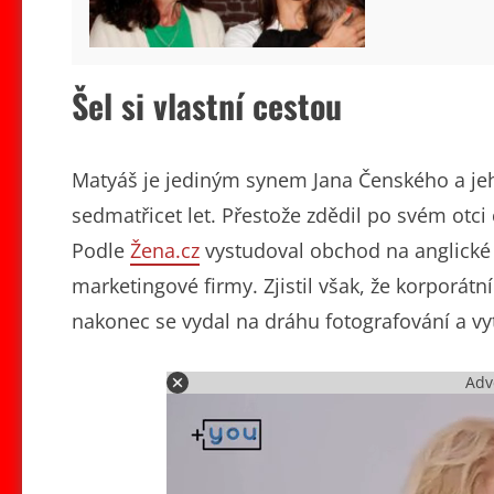
Šel si vlastní cestou
Matyáš je jediným synem Jana Čenského a jeh
sedmatřicet let. Přestože zdědil po svém otci
Podle
Žena.cz
vystudoval obchod na anglické u
marketingové firmy. Zjistil však, že korporátn
nakonec se vydal na dráhu fotografování a vy
Adv