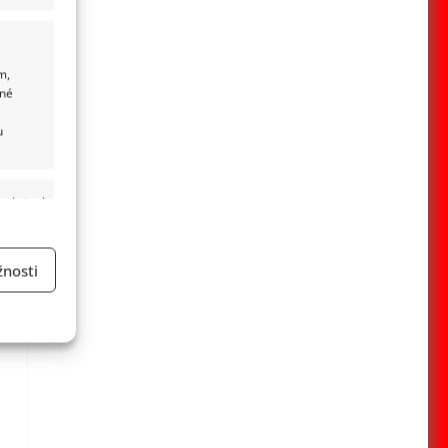
m,
ané
u
 aktivní
nosti
a
 aktivní