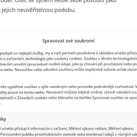
t jejich neuvěřitelnou podobu.
Spravovat své soukromí
námých osobností, které předvedly modely od
oskytli co nejlepší služby, my a naši partneři používáme k ukládání a/nebo příst
m o zařízeních, technologie jako soubory cookies. Souhlas s těmito technologiem
 ani herec Jan Čenský se synem Matyášem, kteří
tnerům umožní zpracovávat osobní údaje, jako je chování při procházení nebo j
Bandi. Zatímco herec přiznal, že zkušenost s
to webu. Nesouhlas nebo odvolání souhlasu může nepříznivě ovlivnit určité vlastn
 syna to byla úplná premiéra.
 níže vyjádřete souhlas s výše uvedeným nebo proveďte podrobnější rozhodnutí. 
žity pouze na tomto webu. Nastavení můžete kdykoli změnit, včetně odvolání so
epínačů v Zásadách cookies nebo kliknutím na tlačítko Spravovat souhlas ve spod
.
tiky
 a/nebo přístup k informacím v zařízení, Měření výkonu reklam, Měření výkonu
Porozumění publiku prostřednictvím statistik nebo kombinací údajů z různých zdr