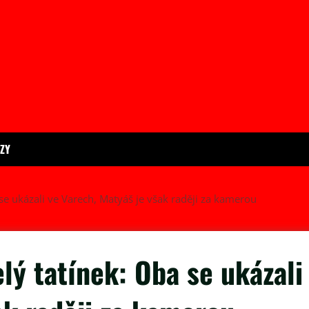
ÍZY
se ukázali ve Varech, Matyáš je však raději za kamerou
lý tatínek: Oba se ukázali