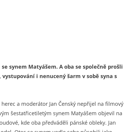
l se synem Matyášem. A oba se společně prošli
, vystupování i nenucený šarm v sobě syna s
z, herec a moderátor Jan Čenský nepřijel na filmový
svým šestatřicetiletým synem Matyášem objevil na
oudové, kde oba předváděli pánské obleky. Jan
model. Otec se synem vedle sebe působili jako