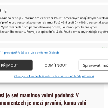
ting
 a/nebo přístup k informacím v zařízení, Použití omezených údajů k výběru rekla
í profilů pro personalizovanou reklamu, Používání profilů k výběru personalizov
 Vytváření profilů pro personalizovaný obsah, Používání profilů pro výběr
lizovaného obsahu, Rozvoj a zlepšování služeb, Použití omezených údajů k výběr
ru stoupnu, takže s modelingem mám trochu
e
Vždy
14 prodejců
Přečtěte si více o těchto účelech
ro
Lifee.cz
. Návštěvníci i fotografové si všímali
ání a kombinování údajů z jiných zdrojů údajů, Propojení různých zařízení,
kace zařízení na základě automaticky přenášených informací.
obní. Matyáš by svému otci v jeho mladších rolích
PŘÍJMOUT
ODMÍTNOUT
Spravovat mož
běru povolání nepotatil.
ání přesných údajů o zeměpisné poloze, Identifikace zařízení n
Zásady cookies
Prohlášení o ochraně osobních údajů
Kontakt
ě aktivně vyžádaných informací.
ění bezpečnosti, předcházení a zjišťování podvodů a
vá je své mamince velmi podobná: V
ňování chyb, Poskytování a zobrazování reklamy a
Vždy
 momentech je mezi prvními, komu volá
, Ukládání a sdělování voleb ochrany osobních údajů.