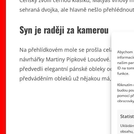
sehraná dvojka, ale hlavně nešlo přehlédnou
Syn je raději za kamerou
Na přehlídkovém mole se prošla celá řada z
Abychom p
informací
návrhářky Martiny Pipkové Loudové. Nechyběl
našim par
předvedli elegantní pánské obleky od značky 
ID na tom
funkce.
předváděním obleků už nějakou má, pro jeho
Kliknutím
budou pou
pomocí př
obrazovky
Statis
Ukládání
obsahu, 