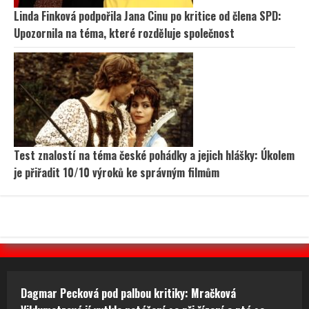
Linda Finková podpořila Jana Cinu po kritice od člena SPD:
Upozornila na téma, které rozděluje společnost
Test znalostí na téma české pohádky a jejich hlášky: Úkolem
je přiřadit 10/10 výroků ke správným filmům
Dagmar Pecková pod palbou kritiky: Mračková