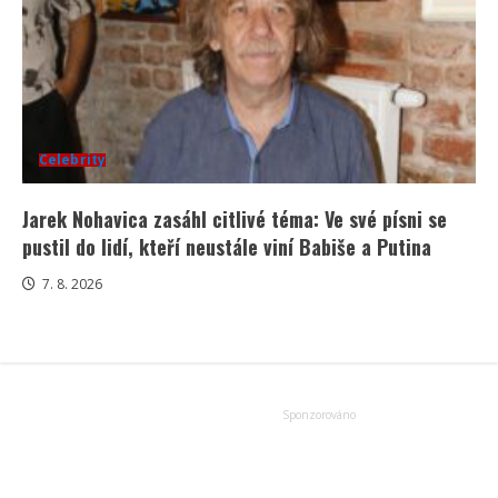
Celebrity
Jarek Nohavica zasáhl citlivé téma: Ve své písni se
pustil do lidí, kteří neustále viní Babiše a Putina
7. 8. 2026