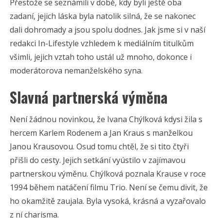
Přestože se seznámili v době, kdy byli ještě oba
zadaní, jejich láska byla natolik silná, že se nakonec
dali dohromady a jsou spolu dodnes. Jak jsme si v naší
redakci In-Lifestyle vzhledem k mediálním titulkům
všimli, jejich vztah toho ustál už mnoho, dokonce i
moderátorova nemanželského syna.
Slavná partnerská výměna
Není žádnou novinkou, že Ivana Chýlková kdysi žila s
hercem Karlem Rodenem a Jan Kraus s manželkou
Janou Krausovou. Osud tomu chtěl, že si tito čtyři
přišli do cesty. Jejich setkání vyústilo v zajímavou
partnerskou výměnu. Chýlková poznala Krause v roce
1994 během natáčení filmu Trio. Není se čemu divit, že
ho okamžitě zaujala. Byla vysoká, krásná a vyzařovalo
z ní charisma.