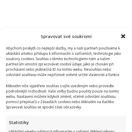
Spravovat své soukromí
Abychom poskytli co nejlepší služby, my a naši partneři používáme k
ukládání a/nebo přístupu k informacím o zařízeních, technologie jako
soubory cookies. Souhlas s těmito technologiemi nám a našim
partnerům umožní zpracovávat osobní údaje, jako je chování při
procházení nebo jedinečná ID na tomto webu. Nesouhlas nebo
odvolání souhlasu může nepříznivě ovlivnit určité vlastnosti a funkce.
Kliknutím níže vyjádřete souhlas s výše uvedeným nebo proveďte
podrobnější rozhodnutí. Vaše volby budou použity pouze na tomto
webu. Nastavení můžete kdykoli změnit, včetně odvolání souhlasu,
pomocí přepínačů v Zásadách cookies nebo kliknutím na tlačítko
Spravovat souhlas ve spodní části obrazovky.
Statistiky
Ukládání a/nebo přístup k informacím v zařízení, Měření výkonu