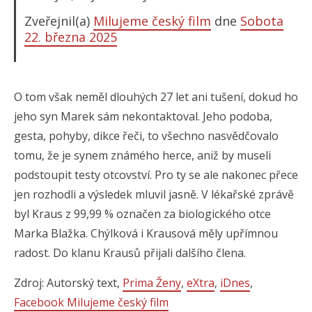
Zveřejnil(a)
Milujeme český film
dne
Sobota
22. března 2025
O tom však neměl dlouhých 27 let ani tušení, dokud ho
jeho syn Marek sám nekontaktoval. Jeho podoba,
gesta, pohyby, dikce řeči, to všechno nasvědčovalo
tomu, že je synem známého herce, aniž by museli
podstoupit testy otcovství. Pro ty se ale nakonec přece
jen rozhodli a výsledek mluvil jasně. V lékařské zprávě
byl Kraus z 99,99 % označen za biologického otce
Marka Blažka. Chýlková i Krausová měly upřímnou
radost. Do klanu Krausů přijali dalšího člena.
Zdroj: Autorský text,
Prima Ženy
,
eXtra
,
iDnes
,
Facebook Milujeme český film