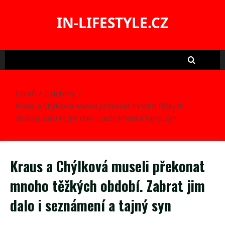
Skip
to
IN-LIFESTYLE.CZ
content
Domů
Celebrity
Kraus a Chýlková museli překonat mnoho těžkých
období. Zabrat jim dalo i seznámení a tajný syn
Kraus a Chýlková museli překonat
mnoho těžkých období. Zabrat jim
dalo i seznámení a tajný syn