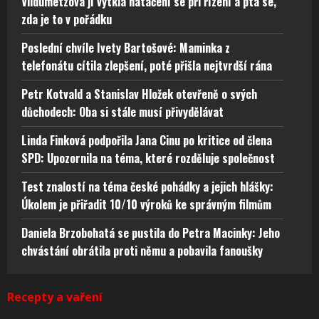
Vildumetzová jí vytkla natáčení se při řízení a ptá se,
zda je to v pořádku
Poslední chvíle Ivety Bartošové: Maminka z
telefonátu cítila zlepšení, poté přišla nejtvrdší rána
Petr Kotvald a Stanislav Hložek otevřeně o svých
důchodech: Oba si stále musí přivydělávat
Linda Finková podpořila Jana Cinu po kritice od člena
SPD: Upozornila na téma, které rozděluje společnost
Test znalostí na téma české pohádky a jejich hlášky:
Úkolem je přiřadit 10/10 výroků ke správným filmům
Daniela Brzobohatá se pustila do Petra Macinky: Jeho
chvástání obrátila proti němu a pobavila fanoušky
Recepty a vaření