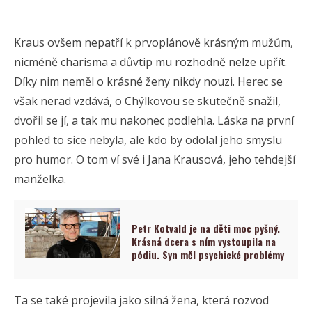
Kraus ovšem nepatří k prvoplánově krásným mužům,
nicméně charisma a důvtip mu rozhodně nelze upřít.
Díky nim neměl o krásné ženy nikdy nouzi. Herec se
však nerad vzdává, o Chýlkovou se skutečně snažil,
dvořil se jí, a tak mu nakonec podlehla. Láska na první
pohled to sice nebyla, ale kdo by odolal jeho smyslu
pro humor. O tom ví své i Jana Krausová, jeho tehdejší
manželka.
Petr Kotvald je na děti moc pyšný.
Krásná dcera s ním vystoupila na
pódiu. Syn měl psychické problémy
Ta se také projevila jako silná žena, která rozvod