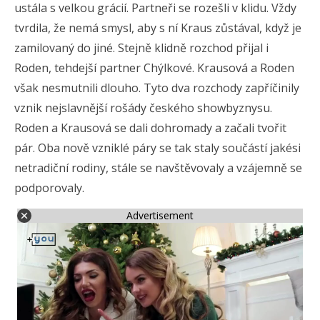
ustála s velkou grácií. Partneři se rozešli v klidu. Vždy
tvrdila, že nemá smysl, aby s ní Kraus zůstával, když je
zamilovaný do jiné. Stejně klidně rozchod přijal i
Roden, tehdejší partner Chýlkové. Krausová a Roden
však nesmutnili dlouho. Tyto dva rozchody zapříčinily
vznik nejslavnější rošády českého showbyznysu.
Roden a Krausová se dali dohromady a začali tvořit
pár. Oba nově vzniklé páry se tak staly součástí jakési
netradiční rodiny, stále se navštěvovaly a vzájemně se
podporovaly.
Advertisement