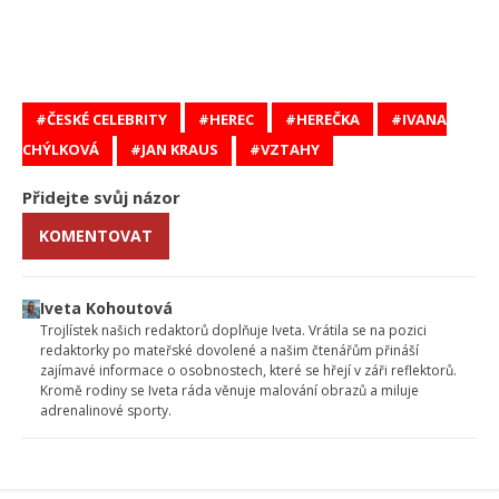
ČESKÉ CELEBRITY
HEREC
HEREČKA
IVANA
CHÝLKOVÁ
JAN KRAUS
VZTAHY
Přidejte svůj názor
KOMENTOVAT
Iveta Kohoutová
Trojlístek našich redaktorů doplňuje Iveta. Vrátila se na pozici
redaktorky po mateřské dovolené a našim čtenářům přináší
zajímavé informace o osobnostech, které se hřejí v záři reflektorů.
Kromě rodiny se Iveta ráda věnuje malování obrazů a miluje
adrenalinové sporty.