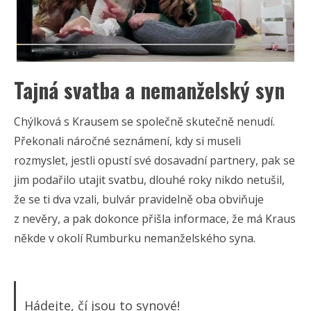
Tajná svatba a nemanželský syn
Chýlková s Krausem se společně skutečně nenudí.
Překonali náročné seznámení, kdy si museli
rozmyslet, jestli opustí své dosavadní partnery, pak se
jim podařilo utajit svatbu, dlouhé roky nikdo netušil,
že se ti dva vzali, bulvár pravidelně oba obviňuje
z nevěry, a pak dokonce přišla informace, že má Kraus
někde v okolí Rumburku nemanželského syna.
Hádejte, čí jsou to synové!