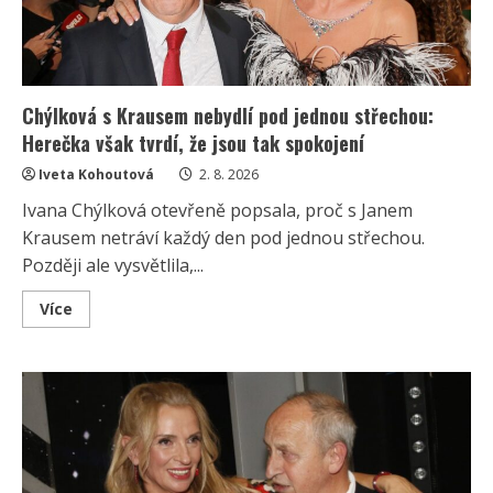
Chýlková s Krausem nebydlí pod jednou střechou:
Herečka však tvrdí, že jsou tak spokojení
Iveta Kohoutová
2. 8. 2026
Ivana Chýlková otevřeně popsala, proč s Janem
Krausem netráví každý den pod jednou střechou.
Později ale vysvětlila,...
Read
Více
more
about
Chýlková
s
Krausem
nebydlí
pod
jednou
střechou:
Herečka
však
tvrdí,