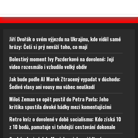
Jiří Dvořák o svém výjezdu na Ukrajinu, kde viděl samé
hrůzy: Češi si prý neváží toho, co mají
Bolestivý moment Ivy Pazderkové na dovolené: Její
video rozesmálo i vzbudilo velký obdiv
Jak bude podle AI Marek Ztracený vypadat v důchodu:
Šedivé vlasy ani vousy mu vůbec neuškodí
Miloš Zeman se opět pustil do Petra Pavla: Jeho
kritika spustila divoké hádky mezi komentujícími
Retro kvíz o dovolené v době socialismu: Kdo získá 10
z 10 bodů, pamatuje si tehdejší cestování dokonale