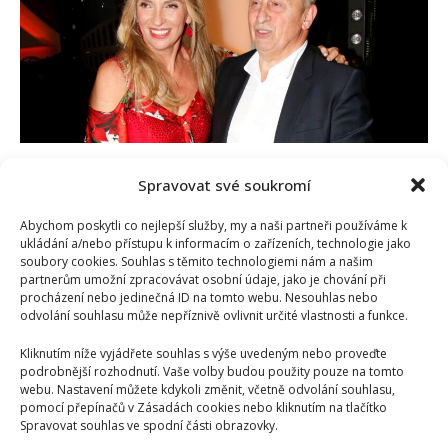
před
kamerami.
Jeho
práci
nerozumí
ani
Ivana
Chýlková
Kraus a Chýlková museli překonat mnoho těžkých
Spravovat své soukromí
období. Zabrat jim dalo i seznámení a tajný syn
Iveta Kohoutová
29. 7. 2025
Abychom poskytli co nejlepší služby, my a naši partneři používáme k
ukládání a/nebo přístupu k informacím o zařízeních, technologie jako
Jan Kraus a Ivana Chýlková toho během svého vztahu
soubory cookies. Souhlas s těmito technologiemi nám a našim
ustáli mnoho. Bulvár je pravidelně rozvádí, dokonce
partnerům umožní zpracovávat osobní údaje, jako je chování při
procházení nebo jedinečná ID na tomto webu. Nesouhlas nebo
se...
odvolání souhlasu může nepříznivě ovlivnit určité vlastnosti a funkce.
Read
Více
Kliknutím níže vyjádřete souhlas s výše uvedeným nebo proveďte
more
about
podrobnější rozhodnutí. Vaše volby budou použity pouze na tomto
Kraus
webu. Nastavení můžete kdykoli změnit, včetně odvolání souhlasu,
a
pomocí přepínačů v Zásadách cookies nebo kliknutím na tlačítko
Chýlková
Spravovat souhlas ve spodní části obrazovky.
museli
překonat