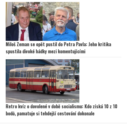
Miloš Zeman se opět pustil do Petra Pavla: Jeho kritika
spustila divoké hádky mezi komentujícími
Retro kvíz o dovolené v době socialismu: Kdo získá 10 z 10
bodů, pamatuje si tehdejší cestování dokonale