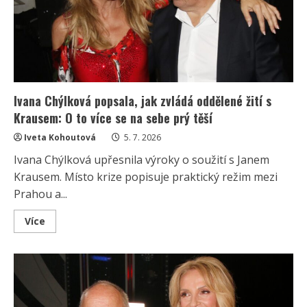
že
jsou
tak
spokojení
Ivana Chýlková popsala, jak zvládá oddělené žití s
Krausem: O to více se na sebe prý těší
Iveta Kohoutová
5. 7. 2026
Ivana Chýlková upřesnila výroky o soužití s Janem
Krausem. Místo krize popisuje praktický režim mezi
Prahou a...
Read
Více
more
about
Ivana
Chýlková
popsala,
jak
zvládá
oddělené
žití