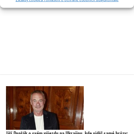
Jiří Dvořák o svém výjezdu na Ukrajinu, kde viděl samé hrůzy: