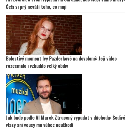
Češi si prý neváží toho, co mají
Bolestivý moment Ivy Pazderkové na dovolené: Její video
rozesmálo i vzbudilo velký obdiv
Jak bude podle AI Marek Ztracený vypadat v důchodu: Šedivé
vlasy ani vousy mu vůbec neuškodí