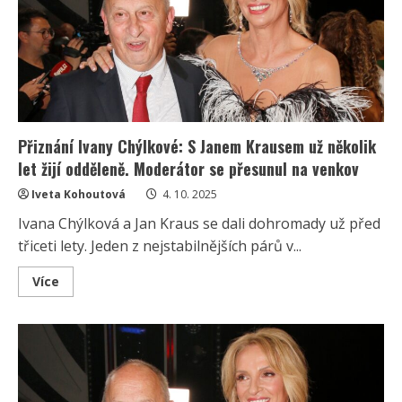
s
Krausem:
O
to
více
se
na
sebe
prý
těší
Přiznání Ivany Chýlkové: S Janem Krausem už několik
let žijí odděleně. Moderátor se přesunul na venkov
Iveta Kohoutová
4. 10. 2025
Ivana Chýlková a Jan Kraus se dali dohromady už před
třiceti lety. Jeden z nejstabilnějších párů v...
Read
Více
more
about
Přiznání
Ivany
Chýlkové:
S
Janem
Krausem
už