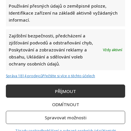
o
Používání přesných údajů o zeměpisné poloze,
vážných
zdravotních
Identifikace zařízení na základě aktivně vyžádaných
problémech.
Musela
informací.
dokonce
i
na
operaci
Zajištění bezpečnosti, předcházení a
zjišťování podvodů a odstraňování chyb,
Poskytování a zobrazování reklamy a
Vždy aktivní
obsahu, Ukládání a sdělování voleb
ochrany osobních údajů.
Správa 1814 prodejců
Přečtěte si více o těchto účelech
PŘÍJMOUT
ODMÍTNOUT
Spravovat možnosti
Zásady cookies
Prohlášení o ochraně osobních údajů
Kontakt