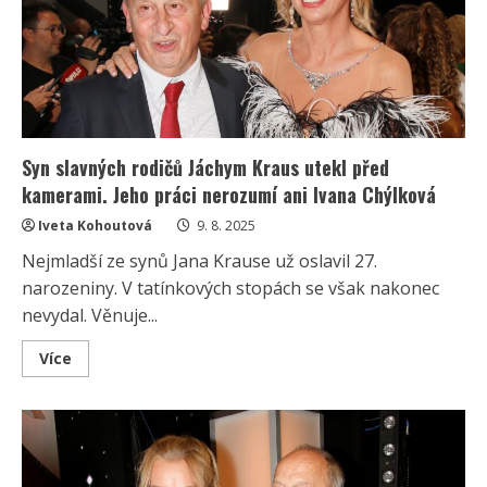
několik
let
žijí
odděleně.
Moderátor
se
přesunul
na
venkov
Syn slavných rodičů Jáchym Kraus utekl před
kamerami. Jeho práci nerozumí ani Ivana Chýlková
Iveta Kohoutová
9. 8. 2025
Nejmladší ze synů Jana Krause už oslavil 27.
narozeniny. V tatínkových stopách se však nakonec
nevydal. Věnuje...
Read
Více
more
about
Syn
slavných
rodičů
Jáchym
Kraus
utekl