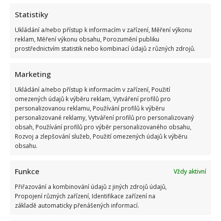
mnoho
těžkých
Statistiky
období.
Zabrat
Ukládání a/nebo přístup k informacím v zařízení, Měření výkonu
jim
dalo
reklam, Měření výkonu obsahu, Porozumění publiku
i
prostřednictvím statistik nebo kombinací údajů z různých zdrojů.
seznámení
a
tajný
syn
Marketing
Ukládání a/nebo přístup k informacím v zařízení, Použití
Ivana Chýlková promluvila o vážných zdravotních
omezených údajů k výběru reklam, Vytváření profilů pro
problémech. Musela dokonce i na operaci
personalizovanou reklamu, Používání profilů k výběru
personalizované reklamy, Vytváření profilů pro personalizovaný
Lenka Marousková
10. 5. 2025
obsah, Používání profilů pro výběr personalizovaného obsahu,
Rozvoj a zlepšování služeb, Použití omezených údajů k výběru
Herečka Ivana Chýlková si v posledních měsících od
obsahu.
práce nechtěně odpočinula. Musela se dát zdravotně
do pořádku....
Funkce
Vždy aktivní
Read
Více
Přiřazování a kombinování údajů z jiných zdrojů údajů,
more
about
Propojení různých zařízení, Identifikace zařízení na
Ivana
základě automaticky přenášených informací.
Chýlková
promluvila