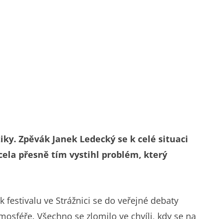
tiky. Zpěvák Janek Ledecký se k celé situaci
ocela přesně tím vystihl problém, který
k festivalu ve Strážnici se do veřejné debaty
mosféře. Všechno se zlomilo ve chvíli, kdy se na