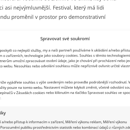
ci asi nejvýmluvnější. Festival, který má lidi
endu proměnil v prostor pro demonstrativní
Spravovat své soukromí
teré dalo najevo hranici
oskytli co nejlepší služby, my a naši partneři používáme k ukládání a/nebo příst
m o zařízeních, technologie jako soubory cookies. Souhlas s těmito technologiem
tnerům umožní zpracovávat osobní údaje, jako je chování při procházení nebo j
ve Strážnici vypískán při svém pátečním proslovu.
to webu. Nesouhlas nebo odvolání souhlasu může nepříznivě ovlivnit určité vlastn
na něj udělali názor z médií, a poté na
sociální síti
 níže vyjádřete souhlas s výše uvedeným nebo proveďte podrobnější rozhodnutí. 
buranství, sprostoty a zášti. O den později podobně
žity pouze na tomto webu. Nastavení můžete kdykoli změnit, včetně odvolání so
l skandováním, aby odešel., přesněji: „Vypadni.“
epínačů v Zásadách cookies nebo kliknutím na tlačítko Spravovat souhlas ve spod
.
e festival politizuje. Macinka podle svých slov na
at nechtěl, pouze chtěl upozornit na to, že se tak už
tiky
co tam teda dělal?
 a/nebo přístup k informacím v zařízení, Měření výkonu reklam, Měření výkonu
Porozumění publiku prostřednictvím statistik nebo kombinací údajů z různých zdr