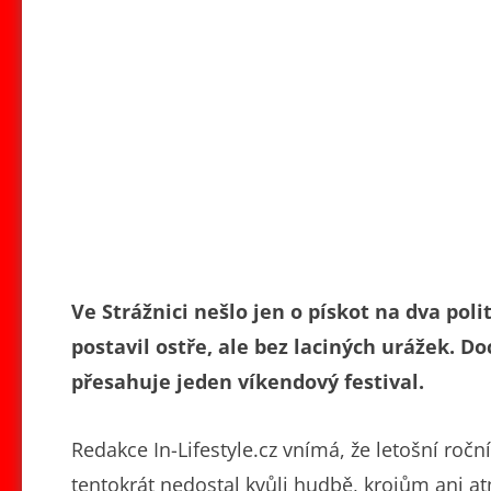
Ve Strážnici nešlo jen o pískot na dva poli
postavil ostře, ale bez laciných urážek. D
přesahuje jeden víkendový festival.
Redakce In-Lifestyle.cz vnímá, že letošní roční
tentokrát nedostal kvůli hudbě, krojům ani at