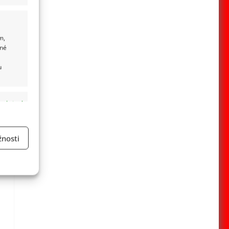
m,
ané
u
 aktivní
nosti
a
 aktivní