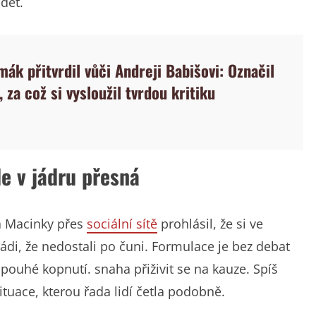
dět.
ák přitvrdil vůči Andreji Babišovi: Označil
, za což si vysloužil tvrdou kritiku
le v jádru přesná
a Macinky přes
sociální sítě
prohlásil, že si ve
 rádi, že nedostali po čuni. Formulace je bez debat
pouhé kopnutí. snaha přiživit se na kauze. Spíš
tuace, kterou řada lidí četla podobně.