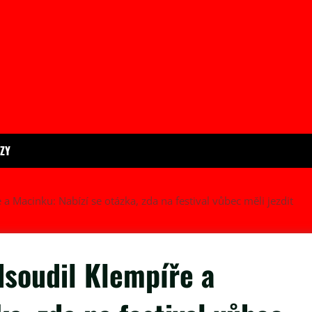
ÍZY
a Macinku: Nabízí se otázka, zda na festival vůbec měli jezdit
dsoudil Klempíře a