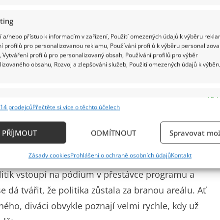
ting
 a/nebo přístup k informacím v zařízení, Použití omezených údajů k výběru rekla
í profilů pro personalizovanou reklamu, Používání profilů k výběru personalizov
 Vytváření profilů pro personalizovaný obsah, Používání profilů pro výběr
lizovaného obsahu, Rozvoj a zlepšování služeb, Použití omezených údajů k výběr
e
Vždy
14 prodejců
Přečtěte si více o těchto účelech
ání a kombinování údajů z jiných zdrojů údajů, Propojení různých zařízení,
kace zařízení na základě automaticky přenášených informací.
PŘÍJMOUT
ODMÍTNOUT
Spravovat mož
ání přesných údajů o zeměpisné poloze, Identifikace zařízení n
Zásady cookies
Prohlášení o ochraně osobních údajů
Kontakt
ě aktivně vyžádaných informací.
olitik vstoupí na pódium v přestávce programu a
ění bezpečnosti, předcházení a zjišťování podvodů a
 dá tvářit, že politika zůstala za branou areálu. Ať
ňování chyb, Poskytování a zobrazování reklamy a
Vždy
ného, diváci obvykle poznají velmi rychle, kdy už
, Ukládání a sdělování voleb ochrany osobních údajů.