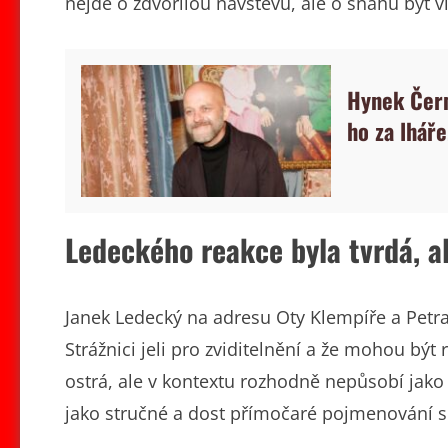
nejde o zdvořilou návštěvu, ale o snahu být vi
Hynek Čerm
ho za lháře
Ledeckého reakce byla tvrdá, a
Janek Ledecký na adresu Oty Klempíře a Petr
Strážnici jeli pro zviditelnění a že mohou být
ostrá, ale v kontextu rozhodně nepůsobí jako 
jako stručné a dost přímočaré pojmenování si