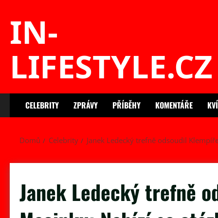
Skip
IN-
to
content
LIFESTYLE.CZ
CELEBRITY
ZPRÁVY
PŘÍBĚHY
KOMENTÁŘE
KV
Domů
Celebrity
Janek Ledecký trefně odsoudil Klempíře 
Janek Ledecký trefně o