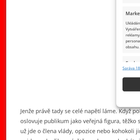
Marke
Ukládání
Vytvářen
reklamy,
persona
obsahu.
Funkc
Správa 18
Přiřazov
Identifi
Použív
základ
Jenže právě tady se celé napětí láme. Když p
Zajišt
oslovuje publikum jako veřejná figura, těžko se
odstra
už jde o člena vlády, opozice nebo kohokoli ji
obsahu