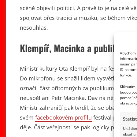
scéně objevili politici. A právě to je na celé vě
spojovat přes tradici a muziku, se během vík
nesouhlas.
Klempíř, Macinka a publikum, k
Abychom p
informací
našim par
Ministr kultury Ota Klempíř byl na festivalu 
ID na tom
funkce.
Do mikrofonu se snažil lidem vysvětlit, že si 
Kliknutím
označil část přítomných za publikum v zajetí 
budou pou
neuspěl ani Petr Macinka. Dav na něj reagova
pomocí př
obrazovky
Ministr zahraničí pak tvrdil, že se obává, že s
svém
facebookovém profilu
festival politizov
Statis
děje. Část veřejnosti se pak logicky ptá: Tak 
Ukládání
obsahu, 