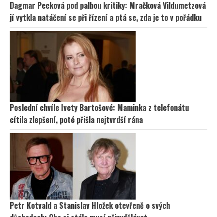
Dagmar Pecková pod palbou kritiky: Mračková Vildumetzová
jí vytkla natáčení se při řízení a ptá se, zda je to v pořádku
Poslední chvíle Ivety Bartošové: Maminka z telefonátu
cítila zlepšení, poté přišla nejtvrdší rána
Petr Kotvald a Stanislav Hložek otevřeně o svých