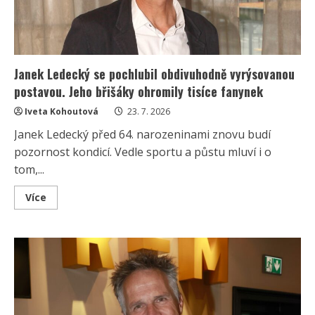
Janek Ledecký se pochlubil obdivuhodně vyrýsovanou
postavou. Jeho břišáky ohromily tisíce fanynek
Iveta Kohoutová
23. 7. 2026
Janek Ledecký před 64. narozeninami znovu budí
pozornost kondicí. Vedle sportu a půstu mluví i o
tom,...
Read
Více
more
about
Janek
Ledecký
se
pochlubil
obdivuhodně
vyrýsovanou
postavou.
Jeho
břišáky
ohromily