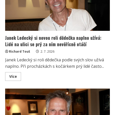
tisíce
fanynek
Janek Ledecký si novou roli dědečka naplno užívá:
Lidé na ulici se prý za ním nevěřícně otáčí
Richard Touš
2. 7. 2026
Janek Ledecký si roli dědečka podle svých slov užívá
naplno. Při procházkách s kočárkem prý lidé často...
Read
Více
more
about
Janek
Ledecký
si
novou
roli
dědečka
naplno
užívá: