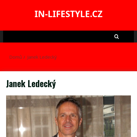
Skip
to
IN-LIFESTYLE.CZ
content
Domů
Janek Ledecký
Janek Ledecký