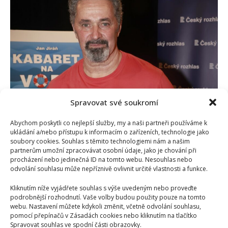
jeho
oslavě
narozenin
se
s
ním
Ledecký
odmítl
vyfotit
Spravovat své soukromí
Martin Dejdar a Janek Ledecký se přiznali ke
společné milence: Hudebník ji prý herci přebral
Abychom poskytli co nejlepší služby, my a naši partneři používáme k
ukládání a/nebo přístupu k informacím o zařízeních, technologie jako
Richard Touš
18. 4. 2026
soubory cookies. Souhlas s těmito technologiemi nám a našim
Martina Dejdara a Janka Ledeckého pojí dlouholeté
partnerům umožní zpracovávat osobní údaje, jako je chování při
procházení nebo jedinečná ID na tomto webu. Nesouhlas nebo
přátelství i profesní spolupráce. Teď však prozradili,
odvolání souhlasu může nepříznivě ovlivnit určité vlastnosti a funkce.
že v minulosti...
Kliknutím níže vyjádřete souhlas s výše uvedeným nebo proveďte
Read
Více
podrobnější rozhodnutí. Vaše volby budou použity pouze na tomto
more
webu. Nastavení můžete kdykoli změnit, včetně odvolání souhlasu,
about
pomocí přepínačů v Zásadách cookies nebo kliknutím na tlačítko
Martin
Dejdar
Spravovat souhlas ve spodní části obrazovky.