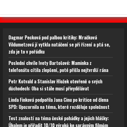
Dagmar Pecková pod palbou kritiky: Mračková
Vildumetzová jí vytkla natáčení se při řízení a ptá se,
zda je to v pořádku
Poslední chvíle Ivety Bartošové: Maminka z
telefonátu cítila zlepšení, poté přišla nejtvrdší rána
Petr Kotvald a Stanislav Hložek otevřeně o svých
důchodech: Oba si stále musí přivydělávat
Linda Finková podpořila Jana Cinu po kritice od člena
SPD: Upozornila na téma, které rozděluje společnost
Test znalostí na téma české pohádky a jejich hlášky:
Úkolem je přiřadit 10/10 výroků ke správným filmům