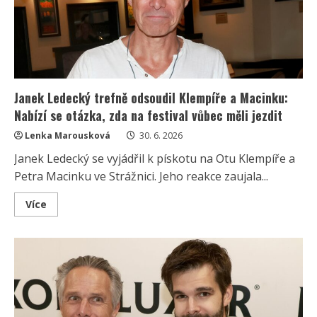
Lidé
na
ulici
se
prý
za
ním
nevěřícně
otáčí
Janek Ledecký trefně odsoudil Klempíře a Macinku:
Nabízí se otázka, zda na festival vůbec měli jezdit
Lenka Marousková
30. 6. 2026
Janek Ledecký se vyjádřil k pískotu na Otu Klempíře a
Petra Macinku ve Strážnici. Jeho reakce zaujala...
Read
Více
more
about
Janek
Ledecký
trefně
odsoudil
Klempíře
a
Macinku:
Nabízí
se