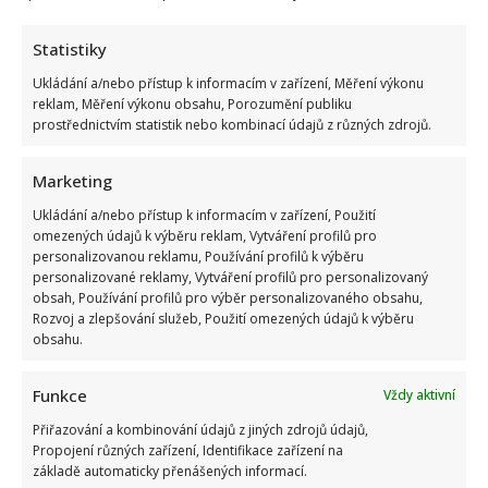
a
Janek
Ledecký
Statistiky
se
přiznali
Ukládání a/nebo přístup k informacím v zařízení, Měření výkonu
ke
společné
reklam, Měření výkonu obsahu, Porozumění publiku
milence:
prostřednictvím statistik nebo kombinací údajů z různých zdrojů.
Hudebník
ji
prý
herci
Marketing
přebral
Ukládání a/nebo přístup k informacím v zařízení, Použití
omezených údajů k výběru reklam, Vytváření profilů pro
S kým žije Janek Ledecký: Jeho manželce Zuzaně prý
personalizovanou reklamu, Používání profilů k výběru
patří svatozář. „Přečkali jsme všechny krize“
personalizované reklamy, Vytváření profilů pro personalizovaný
obsah, Používání profilů pro výběr personalizovaného obsahu,
Richard Touš
7. 4. 2026
Rozvoj a zlepšování služeb, Použití omezených údajů k výběru
Zpěvák Janek Ledecký patří v showbyznysu spíše k
obsahu.
těm výjimkám, kterým se podařilo projít životem po
boku...
Funkce
Vždy aktivní
Přiřazování a kombinování údajů z jiných zdrojů údajů,
Read
Více
Propojení různých zařízení, Identifikace zařízení na
more
about
základě automaticky přenášených informací.
S