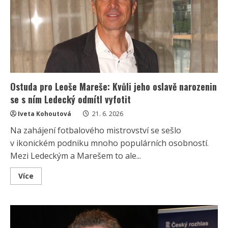
uznávaný
výtvarník:
Jonáše
v
tvorbě
neomezuje
ani
barvoslepost
Ostuda pro Leoše Mareše: Kvůli jeho oslavě narozenin
se s ním Ledecký odmítl vyfotit
Iveta Kohoutová
21. 6. 2026
Na zahájení fotbalového mistrovství se sešlo
v ikonickém podniku mnoho populárních osobností.
Mezi Ledeckým a Marešem to ale...
Read
Více
more
about
Ostuda
pro
Leoše
Mareše:
Kvůli