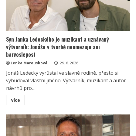
otázka,
zda
na
festival
vůbec
měli
jezdit
Syn Janka Ledeckého je muzikant a uznávaný
výtvarník: Jonáše v tvorbě neomezuje ani
barvoslepost
Lenka Marousková
29. 6. 2026
Jonáš Ledecký vyrůstal ve slavné rodině, přesto si
vybudoval vlastní jméno. Výtvarník, muzikant a autor
návrhů pro...
Read
Více
more
about
Syn
Janka
Ledeckého
je
muzikant
a