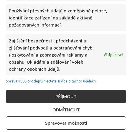
kým
žije
Používání přesných údajů o zeměpisné poloze,
Janek
Ledecký:
Identifikace zařízení na základě aktivně
Jeho
manželce
požadovaných informací.
Zuzaně
prý
patří
svatozář.
Zajištění bezpečnosti, předcházení a
„Přečkali
zjišťování podvodů a odstraňování chyb,
jsme
všechny
Poskytování a zobrazování reklamy a
Vždy aktivní
krize“
obsahu, Ukládání a sdělování voleb
ochrany osobních údajů.
Janka Ledeckého před lety dohnaly obrovské dluhy:
Naštěstí se za něj postavila rodina
Správa 1808 prodejců
Přečtěte si více o těchto účelech
Iveta Kohoutová
4. 1. 2026
PŘÍJMOUT
Janek Ledecký se před lety potýkal s finančními
problémy. Naštěstí ho rodina nenechala ve štychu.
ODMÍTNOUT
Read
Více
more
Spravovat možnosti
about
Janka