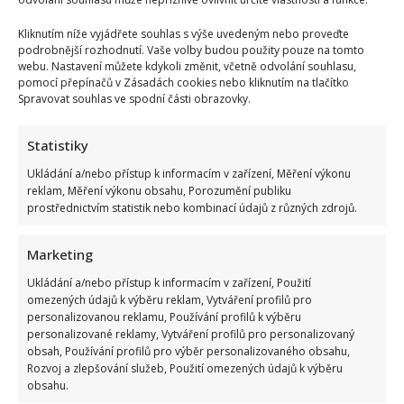
showbyznysu. Ve volném čase nejčastěji vyrazí na ryby. Rád a dobře
vaří.
Kliknutím níže vyjádřete souhlas s výše uvedeným nebo proveďte
podrobnější rozhodnutí. Vaše volby budou použity pouze na tomto
webu. Nastavení můžete kdykoli změnit, včetně odvolání souhlasu,
pomocí přepínačů v Zásadách cookies nebo kliknutím na tlačítko
Spravovat souhlas ve spodní části obrazovky.
Statistiky
Ukládání a/nebo přístup k informacím v zařízení, Měření výkonu
reklam, Měření výkonu obsahu, Porozumění publiku
prostřednictvím statistik nebo kombinací údajů z různých zdrojů.
Marketing
Ukládání a/nebo přístup k informacím v zařízení, Použití
omezených údajů k výběru reklam, Vytváření profilů pro
personalizovanou reklamu, Používání profilů k výběru
personalizované reklamy, Vytváření profilů pro personalizovaný
obsah, Používání profilů pro výběr personalizovaného obsahu,
Rozvoj a zlepšování služeb, Použití omezených údajů k výběru
obsahu.