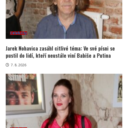
Celebrity
Jarek Nohavica zasáhl citlivé téma: Ve své písni se
pustil do lidí, kteří neustále viní Babiše a Putina
7. 8. 2026