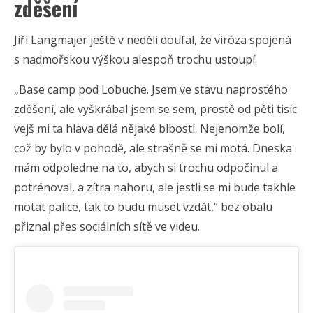
zděšení
Jiří Langmajer ještě v neděli doufal, že viróza spojená
s nadmořskou výškou alespoň trochu ustoupí.
„Base camp pod Lobuche. Jsem ve stavu naprostého
zděšení, ale vyškrábal jsem se sem, prostě od pěti tisíc
vejš mi ta hlava dělá nějaké blbosti. Nejenomže bolí,
což by bylo v pohodě, ale strašně se mi motá. Dneska
mám odpoledne na to, abych si trochu odpočinul a
potrénoval, a zítra nahoru, ale jestli se mi bude takhle
motat palice, tak to budu muset vzdát,“ bez obalu
přiznal přes sociálních sítě ve videu.