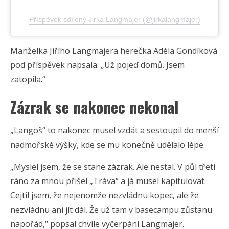
Příspěvek sdílený Jirka Langmajer (@jirkalangmajer)
Manželka Jiřího Langmajera herečka Adéla Gondíková
pod příspěvek napsala: „Už pojeď domů. Jsem
zatopila.“
Zázrak se nakonec nekonal
„Langoš“ to nakonec musel vzdát a sestoupil do menší
nadmořské výšky, kde se mu konečně udělalo lépe.
„Myslel jsem, že se stane zázrak. Ale nestal. V půl třetí
ráno za mnou přišel „Tráva“ a já musel kapitulovat.
Cejtil jsem, že nejenomže nezvládnu kopec, ale že
nezvládnu ani jít dál. Že už tam v basecampu zůstanu
napořád,“ popsal chvíle vyčerpání Langmajer.