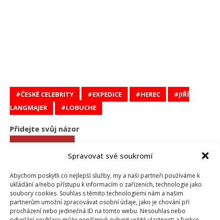
ČESKÉ CELEBRITY
EXPEDICE
HEREC
JIŘÍ
LANGMAJER
LOBUCHE
Přidejte svůj názor
KOMENTOVAT
Spravovat své soukromí
Abychom poskytli co nejlepší služby, my a naši partneři používáme k
Richard Touš
ukládání a/nebo přístupu k informacím o zařízeních, technologie jako
Richard skvěle doplňuje tým naší redakce. Po letech v zahraniční
soubory cookies. Souhlas s těmito technologiemi nám a našim
redakci zakotvil v našem magazínu. Specialitou Richarda je vše okolo
partnerům umožní zpracovávat osobní údaje, jako je chování při
filmu a herců. Také ovšem sleduje vše, co se ve světě showbyznysu
procházení nebo jedinečná ID na tomto webu. Nesouhlas nebo
děje. Naši čtenáři jistě ocení jeho neotřelý pohled na svět
odvolání souhlasu může nepříznivě ovlivnit určité vlastnosti a funkce.