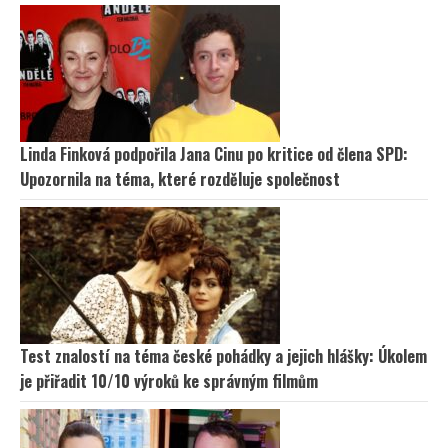
Linda Finková podpořila Jana Cinu po kritice od člena SPD:
Upozornila na téma, které rozděluje společnost
Test znalostí na téma české pohádky a jejich hlášky: Úkolem
je přiřadit 10/10 výroků ke správným filmům