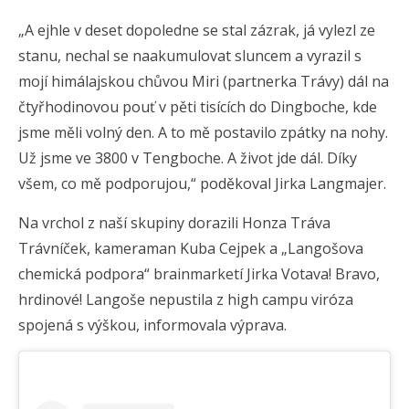
„A ejhle v deset dopoledne se stal zázrak, já vylezl ze
stanu, nechal se naakumulovat sluncem a vyrazil s
mojí himálajskou chůvou Miri (partnerka Trávy) dál na
čtyřhodinovou pouť v pěti tisících do Dingboche, kde
jsme měli volný den. A to mě postavilo zpátky na nohy.
Už jsme ve 3800 v Tengboche. A život jde dál. Díky
všem, co mě podporujou,“ poděkoval Jirka Langmajer.
Na vrchol z naší skupiny dorazili Honza Tráva
Trávníček, kameraman Kuba Cejpek a „Langošova
chemická podpora“ brainmarketí Jirka Votava! Bravo,
hrdinové! Langoše nepustila z high campu viróza
spojená s výškou, informovala výprava.