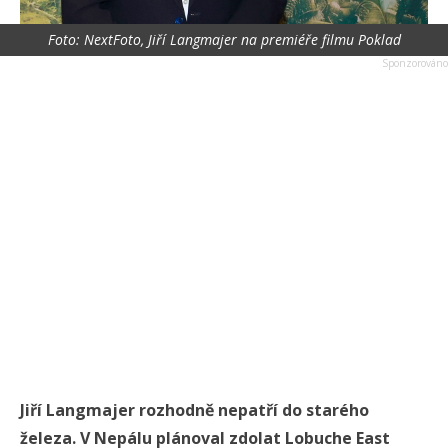
Foto: NextFoto, Jiří Langmajer na premiéře filmu Poklad
Jiří Langmajer rozhodně nepatří do starého
železa. V Nepálu plánoval zdolat Lobuche East