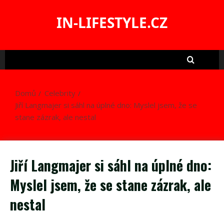
Skip
to
IN-LIFESTYLE.CZ
content
Domů
Celebrity
Jiří Langmajer si sáhl na úplné dno: Myslel jsem, že se
stane zázrak, ale nestal
Jiří Langmajer si sáhl na úplné dno:
Myslel jsem, že se stane zázrak, ale
nestal