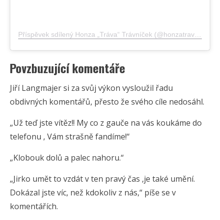
Příspěvek sdílený Honza „Tráva“ Trávníček (@honzatravatravnicek)
Povzbuzující komentáře
Jiří Langmajer si za svůj výkon vysloužil řadu
obdivných komentářů, přesto že svého cíle nedosáhl.
„Už teď jste vítěz!! My co z gauče na vás koukáme do
telefonu , Vám strašně fandíme!“
„Klobouk dolů a palec nahoru.“
„Jirko umět to vzdát v ten pravý čas ,je také umění.
Dokázal jste víc, než kdokoliv z nás,“ píše se v
komentářích.