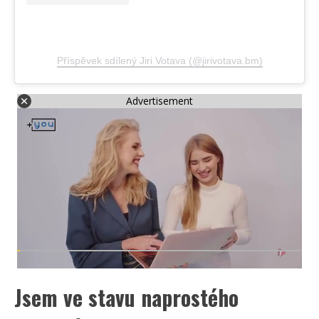
Příspěvek sdílený Jiri Votava (@jirivotava.bm)
Advertisement
Jsem ve stavu naprostého