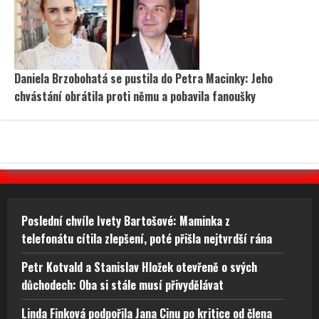
Daniela Brzobohatá se pustila do Petra Macinky: Jeho
chvástání obrátila proti němu a pobavila fanoušky
Poslední chvíle Ivety Bartošové: Maminka z
telefonátu cítila zlepšení, poté přišla nejtvrdší rána
Petr Kotvald a Stanislav Hložek otevřeně o svých
důchodech: Oba si stále musí přivydělávat
Linda Finková podpořila Jana Cinu po kritice od člena