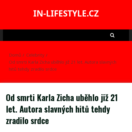
Skip
to
IN-LIFESTYLE.CZ
content
Domů
Celebrity
Od smrti Karla Zicha uběhlo již 21 let. Autora slavných
hitů tehdy zradilo srdce
Od smrti Karla Zicha uběhlo již 21
let. Autora slavných hitů tehdy
zradilo srdce