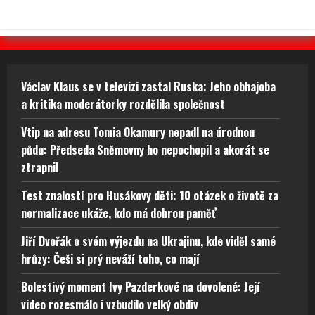
Václav Klaus se v televizi zastal Ruska: Jeho obhajoba
a kritika moderátorky rozdělila společnost
Vtip na adresu Tomia Okamury nepadl na úrodnou
půdu: Předseda Sněmovny ho nepochopil a akorát se
ztrapnil
Test znalostí pro Husákovy děti: 10 otázek o životě za
normalizace ukáže, kdo má dobrou paměť
Jiří Dvořák o svém výjezdu na Ukrajinu, kde viděl samé
hrůzy: Češi si prý neváží toho, co mají
Bolestivý moment Ivy Pazderkové na dovolené: Její
video rozesmálo i vzbudilo velký obdiv