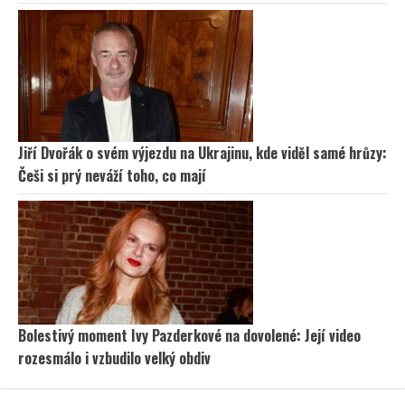
Jiří Dvořák o svém výjezdu na Ukrajinu, kde viděl samé hrůzy:
Češi si prý neváží toho, co mají
Bolestivý moment Ivy Pazderkové na dovolené: Její video
rozesmálo i vzbudilo velký obdiv