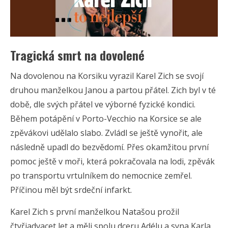
Tragická smrt na dovolené
Na dovolenou na Korsiku vyrazil Karel Zich se svojí
druhou manželkou Janou a partou přátel. Zich byl v té
době, dle svých přátel ve výborné fyzické kondici.
Během potápění v Porto-Vecchio na Korsice se ale
zpěvákovi udělalo slabo. Zvládl se ještě vynořit, ale
následně upadl do bezvědomí. Přes okamžitou první
pomoc ještě v moři, která pokračovala na lodi, zpěvák
po transportu vrtulníkem do nemocnice zemřel.
Příčinou měl být srdeční infarkt.
Karel Zich s první manželkou Natašou prožil
čtyřiadvacet let a měli spolu dceru Adélu a syna Karla.