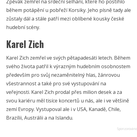
Zpěvák zemřel na srdeční selhání, které ho postihlo
během potápění u pobřeží Korsiky. Jeho písně tady ale
zůstaly dál a stále patří mezi oblíbené kousky české
hudební scény.
Karel Zich
Karel Zich zemřel ve svých pětapadesáti letech. Během
svého života patřil k výrazným hudebním osobnostem
především pro svůj nezaměnitelný hlas, žánrovou
všestrannost a také pro své vystupování na
veřejnosti. Karel Zich prodal přes milion desek a za
svou kariéru měl tisíce koncertů u nás, ale i ve většině
zemí Evropy. Vystupoval ale i v USA, Kanadě, Chile,
Brazílii, Austrálii a na Islandu.