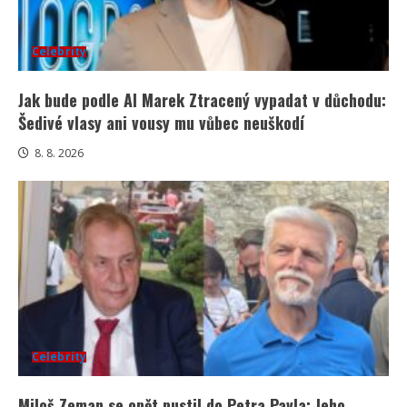
Celebrity
Jak bude podle AI Marek Ztracený vypadat v důchodu:
Šedivé vlasy ani vousy mu vůbec neuškodí
8. 8. 2026
Celebrity
Miloš Zeman se opět pustil do Petra Pavla: Jeho