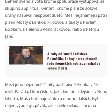
Během svého života kromě spolupráce vystupoval se
skupinou Spirituál Kvintet. Kromě písní ze sólové
dráhy nazpíval nespočet duetů. Mezi nejznámější patří
píseň Mosty s Lenkou Filipovou a duety s Pavlem
Bobkem, s Helenou Vondráčkovou, nebo s Petrou
Janů.
4 roky od smrti Ladislava
Potměšila: Známý herec ztvárnil
řadu ikonických rolí a zanechal za
sebou 3 děti
Mezi jeho nejznámější hity patří písně Alenka v říši
divů, Paráda, Dům číslo 5, Jak jdem tím zdejším světem,
Ghetto, Máš chuť majoránku a mnoho dalších. Byl
nejen výborný zpěvák, ale skvěle ovládal i hru na