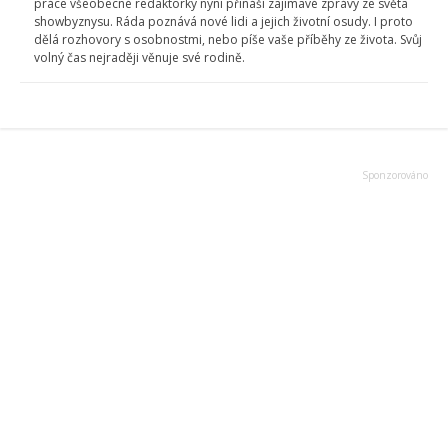
práce všeobecné redaktorky nyní přináší zajímavé zprávy ze světa
showbyznysu. Ráda poznává nové lidi a jejich životní osudy. I proto
dělá rozhovory s osobnostmi, nebo píše vaše příběhy ze života. Svůj
volný čas nejraději věnuje své rodině.