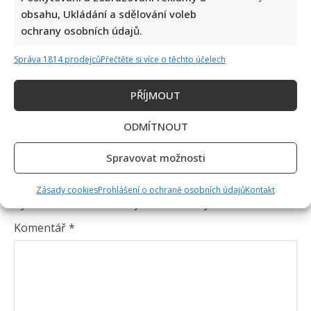
obsahu, Ukládání a sdělování voleb
ochrany osobních údajů.
Správa 1814 prodejců
Přečtěte si více o těchto účelech
PŘÍJMOUT
ODMÍTNOUT
Spravovat možnosti
Napsat komentář
Vaše e-mailová adresa nebude zveřejněna.
Zásady cookies
Prohlášení o ochraně osobních údajů
Kontakt
Vyžadované informace jsou označeny
*
Komentář
*