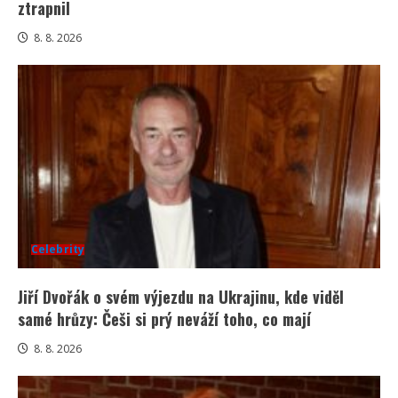
ztrapnil
8. 8. 2026
Celebrity
Jiří Dvořák o svém výjezdu na Ukrajinu, kde viděl
samé hrůzy: Češi si prý neváží toho, co mají
8. 8. 2026