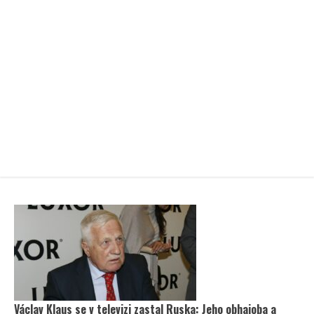
Václav Klaus se v televizi zastal Ruska: Jeho obhajoba a