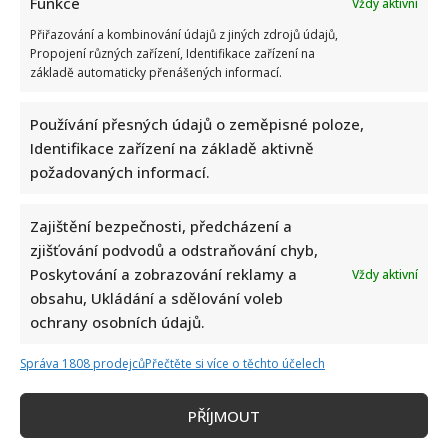
Funkce
Vždy aktivní
Přiřazování a kombinování údajů z jiných zdrojů údajů,
Propojení různých zařízení, Identifikace zařízení na
základě automaticky přenášených informací.
Používání přesných údajů o zeměpisné poloze,
Identifikace zařízení na základě aktivně
požadovaných informací.
Zajištění bezpečnosti, předcházení a
zjišťování podvodů a odstraňování chyb,
Poskytování a zobrazování reklamy a
Vždy aktivní
obsahu, Ukládání a sdělování voleb
ochrany osobních údajů.
Správa 1808 prodejců
Přečtěte si více o těchto účelech
Napsat komentář
PŘÍJMOUT
Vaše e-mailová adresa nebude zveřejněna.