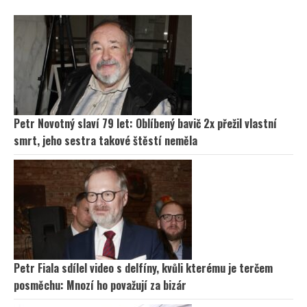
Petr Novotný slaví 79 let: Oblíbený bavič 2x přežil vlastní
smrt, jeho sestra takové štěstí neměla
Petr Fiala sdílel video s delfíny, kvůli kterému je terčem
posměchu: Mnozí ho považují za bizár