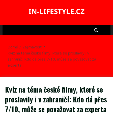
Skip
to
IN-LIFESTYLE.CZ
content
Domů
Zajímavosti
Kvíz na téma české filmy, které se proslavily i v
zahraničí: Kdo dá přes 7/10, může se považovat za
experta
Kvíz na téma české filmy, které se
proslavily i v zahraničí: Kdo dá přes
7/10, může se považovat za experta