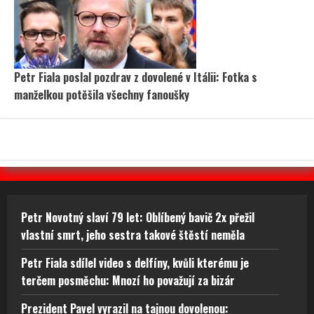
Petr Fiala poslal pozdrav z dovolené v Itálii: Fotka s
manželkou potěšila všechny fanoušky
Petr Novotný slaví 79 let: Oblíbený bavič 2x přežil
vlastní smrt, jeho sestra takové štěstí neměla
Petr Fiala sdílel video s delfíny, kvůli kterému je
terčem posměchu: Mnozí ho považují za bizár
Prezident Pavel vyrazil na tajnou dovolenou: