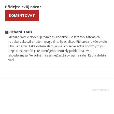
Přidejte svůj názor
KOMENTOVAT
Richard Touš
Richard skvěle doplňuje tým naší redakce. Po letech v zahraniční
redakci zakotvil v našem magazínu. Specialitou Richarda je vše okolo
filmu a herců. Také ovšem sleduje vše, co se ve světě showbyznysu
děje. Naši čtenáři jistě ocení jeho neotřelý pohled na svět
showbyznysu. Ve volném čase nejčastěji vyrazí na ryby. Rád a dobře
vaří.