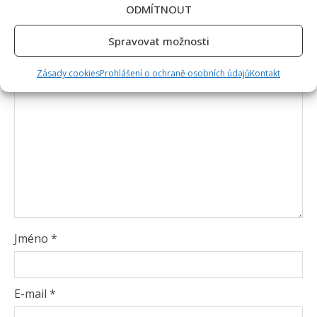
ODMÍTNOUT
Vyžadované informace jsou označeny
*
Komentář
*
Spravovat možnosti
Zásady cookies
Prohlášení o ochraně osobních údajů
Kontakt
Jméno
*
E-mail
*