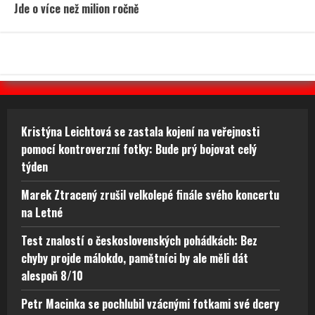
Jde o více než milion ročně
Kristýna Leichtová se zastala kojení na veřejnosti
pomocí kontroverzní fotky: Bude prý bojovat celý
týden
Marek Ztracený zrušil velkolepé finále svého koncertu
na Letné
Test znalostí o československých pohádkách: Bez
chyby projde málokdo, pamětníci by ale měli dát
alespoň 8/10
Petr Macinka se pochlubil vzácnými fotkami své dcery