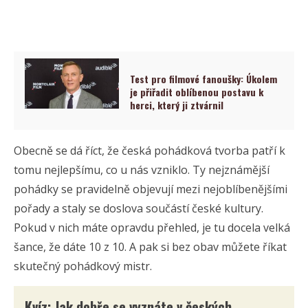
Test pro filmové fanoušky: Úkolem
je přiřadit oblíbenou postavu k
herci, který ji ztvárnil
Obecně se dá říct, že česká pohádková tvorba patří k
tomu nejlepšímu, co u nás vzniklo. Ty nejznámější
pohádky se pravidelně objevují mezi nejoblíbenějšími
pořady a staly se doslova součástí české kultury.
Pokud v nich máte opravdu přehled, je tu docela velká
šance, že dáte 10 z 10. A pak si bez obav můžete říkat
skutečný pohádkový mistr.
Kvíz: Jak dobře se vyznáte v českých