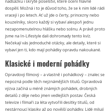
nadsázku i skryté poselství, které ocení hlavně
dospělí. Možná i to je důvod toho, že se k nim lidé rádi
vracejí i po letech. Ať už jde o čerty, princezny nebo
kouzelníky, skoro každý si vybaví alespoň jednu
nezapomenutelnou hlášku nebo scénu. A právě proto
jsme na In-Lifestyle dali dohromady tento kvíz.
Nečekají vás jednoduché otázky, ale detaily, které si
vybaví jen ti, kdo mají pohádky opravdu nakoukané.
Klasické i moderní pohádky
Opravdový filmový – a vlastně i pohádkový – znalec se
nepozná podle těch nejznámějších titulů. Opravdová
výzva začíná u méně známých pohádek, drobných
detailů z děje nebo jmen vedlejších postav. Česká
televize i filmaři za léta vytvořili desítky titulů, od
nestárnoucí klasiky až po novější pohádky. Lidé milují