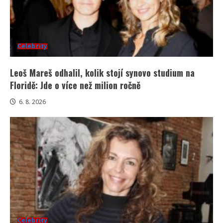
Celebrity
Leoš Mareš odhalil, kolik stojí synovo studium na
Floridě: Jde o více než milion ročně
6. 8. 2026
Celebrity