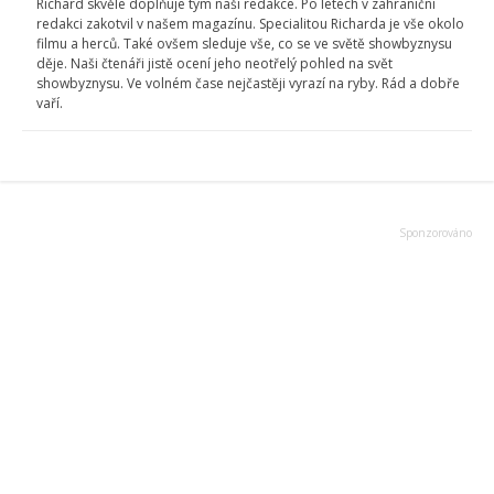
Richard skvěle doplňuje tým naší redakce. Po letech v zahraniční
redakci zakotvil v našem magazínu. Specialitou Richarda je vše okolo
filmu a herců. Také ovšem sleduje vše, co se ve světě showbyznysu
děje. Naši čtenáři jistě ocení jeho neotřelý pohled na svět
showbyznysu. Ve volném čase nejčastěji vyrazí na ryby. Rád a dobře
vaří.