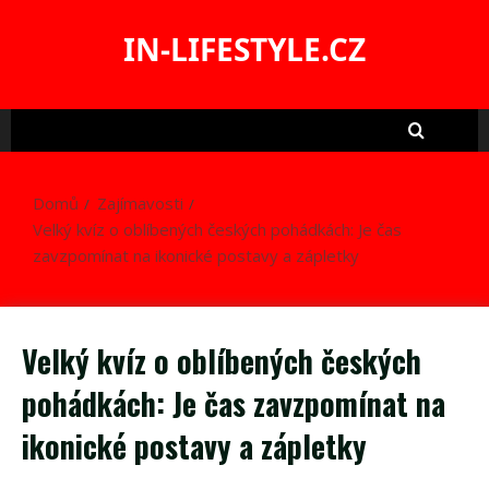
Skip
to
IN-LIFESTYLE.CZ
content
Domů
Zajímavosti
Velký kvíz o oblíbených českých pohádkách: Je čas
zavzpomínat na ikonické postavy a zápletky
Velký kvíz o oblíbených českých
pohádkách: Je čas zavzpomínat na
ikonické postavy a zápletky