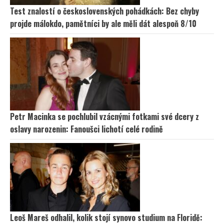
Test znalostí o československých pohádkách: Bez chyby
projde málokdo, pamětníci by ale měli dát alespoň 8/10
Petr Macinka se pochlubil vzácnými fotkami své dcery z
oslavy narozenin: Fanoušci lichotí celé rodině
Leoš Mareš odhalil, kolik stojí synovo studium na Floridě: