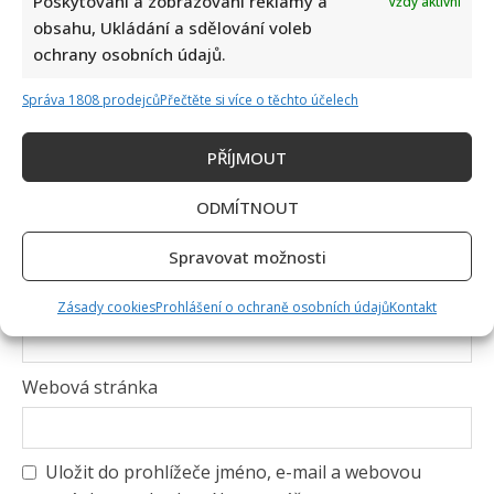
Poskytování a zobrazování reklamy a
Vždy aktivní
obsahu, Ukládání a sdělování voleb
ochrany osobních údajů.
Správa 1808 prodejců
Přečtěte si více o těchto účelech
PŘÍJMOUT
ODMÍTNOUT
Jméno
*
Spravovat možnosti
E-mail
*
Zásady cookies
Prohlášení o ochraně osobních údajů
Kontakt
Webová stránka
Uložit do prohlížeče jméno, e-mail a webovou