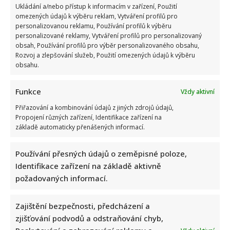
Ukládání a/nebo přístup k informacím v zařízení, Použití
omezených údajů k výběru reklam, Vytváření profilů pro
personalizovanou reklamu, Používání profilů k výběru
personalizované reklamy, Vytváření profilů pro personalizovaný
obsah, Používání profilů pro výběr personalizovaného obsahu,
Rozvoj a zlepšování služeb, Použití omezených údajů k výběru
obsahu.
Funkce
Vždy aktivní
Přiřazování a kombinování údajů z jiných zdrojů údajů,
Propojení různých zařízení, Identifikace zařízení na
základě automaticky přenášených informací.
Napsat komentář
Používání přesných údajů o zeměpisné poloze,
Vaše e-mailová adresa nebude zveřejněna.
Identifikace zařízení na základě aktivně
Vyžadované informace jsou označeny
*
požadovaných informací.
Komentář
*
Zajištění bezpečnosti, předcházení a
zjišťování podvodů a odstraňování chyb,