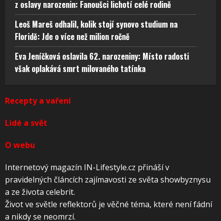
z oslavy narozenin: Fanoušci lichotí celé rodině
Leoš Mareš odhalil, kolik stojí synovo studium na
Floridě: Jde o více než milion ročně
Eva Jeníčková oslavila 62. narozeniny: Místo radosti
však oplakává smrt milovaného tatínka
Recepty a vaření
Lidé a svět
O webu
Internetový magazín IN-Lifestyle.cz přináší v
pravidelných článcích zajímavosti ze světa showbyznysu
a ze života celebrit.
Život ve světle reflektorů je věčné téma, které není fádní
a nikdy se neomrzí.