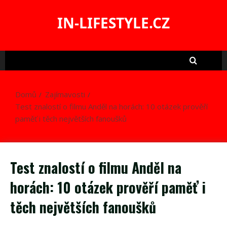
Skip
to
IN-LIFESTYLE.CZ
content
Domů
Zajímavosti
Test znalostí o filmu Anděl na horách: 10 otázek prověří
paměť i těch největších fanoušků
Test znalostí o filmu Anděl na
horách: 10 otázek prověří paměť i
těch největších fanoušků