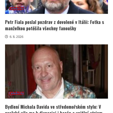
Celebrity
Petr Fiala poslal pozdrav z dovolené v Itálii: Fotka s
manželkou potěšila všechny fanoušky
6. 8. 2026
Celebrity
Bydlení Michala Davida ve středomořském stylu: V
pražské vile ma k dispozici i bazén a vnitřní atrium