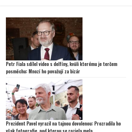
Petr Fiala sdílel video s delfíny, kvůli kterému je terčem
posměchu: Mnozí ho považují za bizár
Prezident Pavel vyrazil na tajnou dovolenou: Prozradila ho
však fotografie, pod kterou se rozjela mela