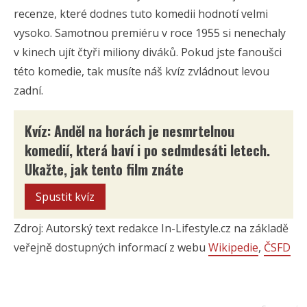
recenze, které dodnes tuto komedii hodnotí velmi
vysoko. Samotnou premiéru v roce 1955 si nenechaly
v kinech ujít čtyři miliony diváků. Pokud jste fanoušci
této komedie, tak musíte náš kvíz zvládnout levou
zadní.
Kvíz: Anděl na horách je nesmrtelnou
komedií, která baví i po sedmdesáti letech.
Ukažte, jak tento film znáte
Spustit kvíz
Zdroj: Autorský text redakce In-Lifestyle.cz na základě
veřejně dostupných informací z webu
Wikipedie
,
ČSFD