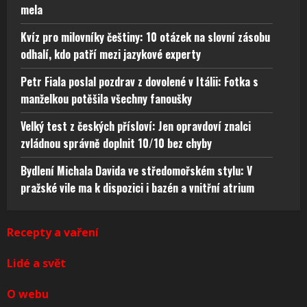
mela
Kvíz pro milovníky češtiny: 10 otázek na slovní zásobu
odhalí, kdo patří mezi jazykové experty
Petr Fiala poslal pozdrav z dovolené v Itálii: Fotka s
manželkou potěšila všechny fanoušky
Velký test z českých přísloví: Jen opravdoví znalci
zvládnou správně doplnit 10/10 bez chyby
Bydlení Michala Davida ve středomořském stylu: V
pražské vile ma k dispozici i bazén a vnitřní atrium
Recepty a vaření
Lidé a svět
O webu