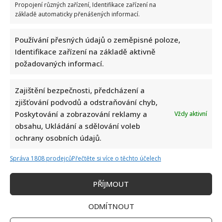
Napsat komentář
Propojení různých zařízení, Identifikace zařízení na
základě automaticky přenášených informací.
Vaše e-mailová adresa nebude zveřejněna.
Vyžadované informace jsou označeny
*
Používání přesných údajů o zeměpisné poloze,
Identifikace zařízení na základě aktivně
Komentář
*
požadovaných informací.
Zajištění bezpečnosti, předcházení a
zjišťování podvodů a odstraňování chyb,
Poskytování a zobrazování reklamy a
Vždy aktivní
obsahu, Ukládání a sdělování voleb
ochrany osobních údajů.
Správa 1808 prodejců
Přečtěte si více o těchto účelech
PŘÍJMOUT
Jméno
*
ODMÍTNOUT