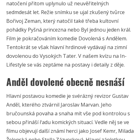
natočení přitom uplynulo už neuvěřitelných
sedmdesát let. Režie snímku se ujal zkušený tvůrce
Bořivoj Zeman, který natočil také třeba kultovní
pohádky Pyšná princezna nebo Byl jednou jeden král.
Film je pokračováním komedie Dovolená s Andělem.
Tentokrát se však hlavní hrdinové vydávají na zimní
dovolenou do Vysokých Tater. V našem kvízu na In-
Lifestyle se vás zeptáme na postavy i detaily z děje.
Anděl dovolené obecně nesnáší
Hlavní postavou komedie je svérázný revizor Gustav
Anděl, kterého ztvárnil Jaroslav Marvan. Jeho
bručounská povaha a snaha mít vše pod kontrolou s
sebou přináší řadu komických situací. Vedle něj se ve
filmu objevují další známí herci jako Josef Kemr, Milada
Želenská nebo Stella Zázvorková. Hlavní zápletkou