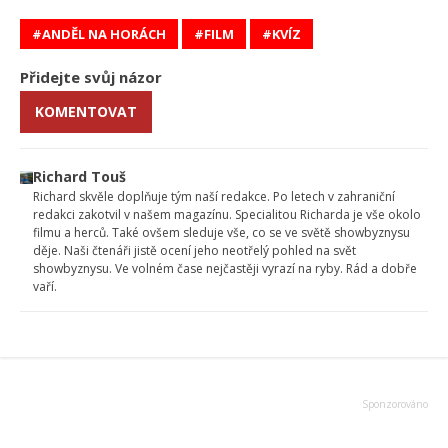
ANDĚL NA HORÁCH
FILM
KVÍZ
Přidejte svůj názor
KOMENTOVAT
Richard Touš
Richard skvěle doplňuje tým naší redakce. Po letech v zahraniční
redakci zakotvil v našem magazínu. Specialitou Richarda je vše okolo
filmu a herců. Také ovšem sleduje vše, co se ve světě showbyznysu
děje. Naši čtenáři jistě ocení jeho neotřelý pohled na svět
showbyznysu. Ve volném čase nejčastěji vyrazí na ryby. Rád a dobře
vaří.