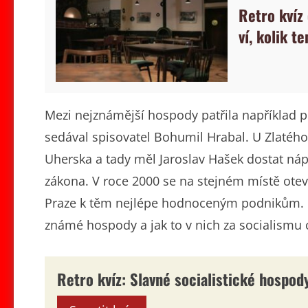
Retro kvíz
ví, kolik te
Mezi nejznámější hospody patřila například pi
sedával spisovatel Bohumil Hrabal. U Zlatého 
Uherska a tady měl Jaroslav Hašek dostat ná
zákona. V roce 2000 se na stejném místě otev
Praze k těm nejlépe hodnoceným podnikům. P
známé hospody a jak to v nich za socialismu 
Retro kvíz: Slavné socialistické hospod