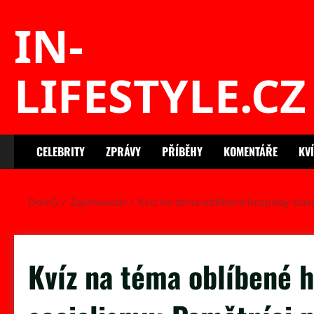
Skip
IN-
to
content
LIFESTYLE.CZ
CELEBRITY
ZPRÁVY
PŘÍBĚHY
KOMENTÁŘE
KV
Domů
Zajímavosti
Kvíz na téma oblíbené hospody slav
Kvíz na téma oblíbené 