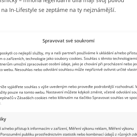
písničky – mnohá legendární díla mají svůj původ
na In-Lifestyle se zeptáme na ty nejznámější.
Spravovat své soukromí
ěleny do čtyř cenových skupin. Ty neurčovaly jen
oskytli co nejlepší služby, my a naši partneři používáme k ukládání a/nebo příst
, způsob obsluhy nebo vybavení interiéru. O
m o zařízeních, technologie jako soubory cookies. Souhlas s těmito technologiem
stní národní výbory a většina podniků spadala pod
tnerům umožní zpracovávat osobní údaje, jako je chování při procházení nebo j
to webu. Nesouhlas nebo odvolání souhlasu může nepříznivě ovlivnit určité vlastn
RaJ.
 níže vyjádřete souhlas s výše uvedeným nebo proveďte podrobnější rozhodnutí. 
žity pouze na tomto webu. Nastavení můžete kdykoli změnit, včetně odvolání so
epínačů v Zásadách cookies nebo kliknutím na tlačítko Spravovat souhlas ve spod
.
tiky
 a/nebo přístup k informacím v zařízení, Měření výkonu reklam, Měření výkonu
Porozumění publiku prostřednictvím statistik nebo kombinací údajů z různých zdr