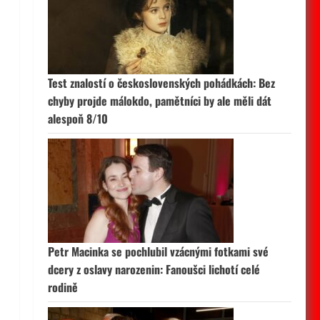
Test znalostí o československých pohádkách: Bez
chyby projde málokdo, pamětníci by ale měli dát
alespoň 8/10
Petr Macinka se pochlubil vzácnými fotkami své
dcery z oslavy narozenin: Fanoušci lichotí celé
rodině