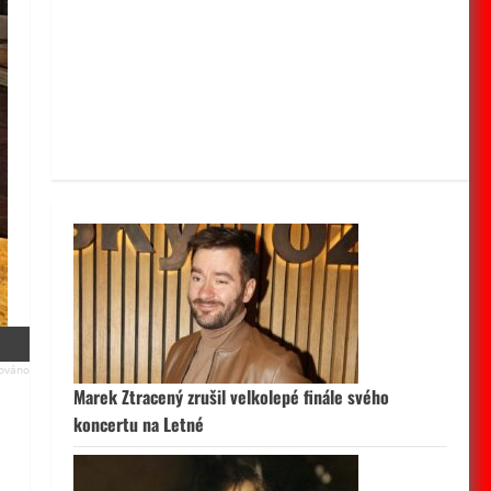
Marek Ztracený zrušil velkolepé finále svého
koncertu na Letné