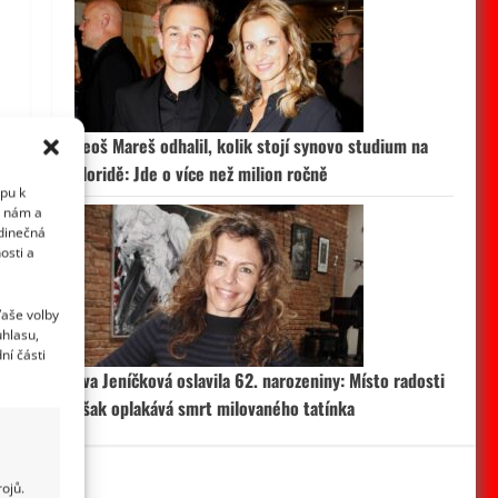
Leoš Mareš odhalil, kolik stojí synovo studium na
Floridě: Jde o více než milion ročně
upu k
i nám a
edinečná
osti a
Vaše volby
uhlasu,
ní části
Eva Jeníčková oslavila 62. narozeniny: Místo radosti
však oplakává smrt milovaného tatínka
ojů.