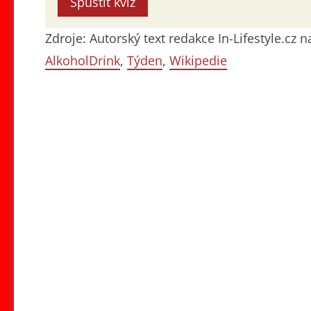
Spustit kvíz
Zdroje: Autorský text redakce In-Lifestyle.cz
AlkoholDrink
,
Týden
,
Wikipedie