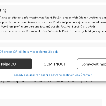
ting
 a/nebo přístup k informacím v zařízení, Použití omezených údajů k výběru rekla
í profilů pro personalizovanou reklamu, Používání profilů k výběru personalizov
 Vytváření profilů pro personalizovaný obsah, Používání profilů pro výběr
lizovaného obsahu, Rozvoj a zlepšování služeb, Použití omezených údajů k výběr
 často šlo o restaurace v mezinárodních hotelech,
e
Vždy
nová skupina zahrnovala lepší restaurace a
08 prodejců
Přečtěte si více o těchto účelech
ání a kombinování údajů z jiných zdrojů údajů, Propojení různých zařízení,
dy III. a IV. cenové skupiny, kde se podávaly
kace zařízení na základě automaticky přenášených informací.
PŘÍJMOUT
ODMÍTNOUT
Spravovat mož
 zelím a kde se scházeli štamgasti z okolí. Pro
ání přesných údajů o zeměpisné poloze, Identifikace zařízení n
ojů se podle cenové skupiny značně lišily. Zatímco
Zásady cookies
Prohlášení o ochraně osobních údajů
Kontakt
ě aktivně požadovaných informací.
 piva zaplatili 3,50 Kčs, ve čtvrté cenové jste to
ění bezpečnosti, předcházení a zjišťování podvodů a
ňování chyb, Poskytování a zobrazování reklamy a
Vždy
, Ukládání a sdělování voleb ochrany osobních údajů.