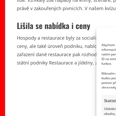
lidé. Vznikaly zde nápady na knihy, scénáře, 
právě v zakouřených pivnicích. V našem kvízu 
Lišila se nabídka i ceny
Hospody a restaurace byly za socialismu rozd
Abychom p
ceny, ale také úroveň podniku, nabídku jídel
informací
zařazení dané restaurace pak rozhodovaly mí
našim par
ID na tom
státní podniky Restaurace a jídelny, zkráceně 
funkce.
Kliknutím
budou pou
pomocí př
obrazovky
Statis
Ukládání
obsahu, 