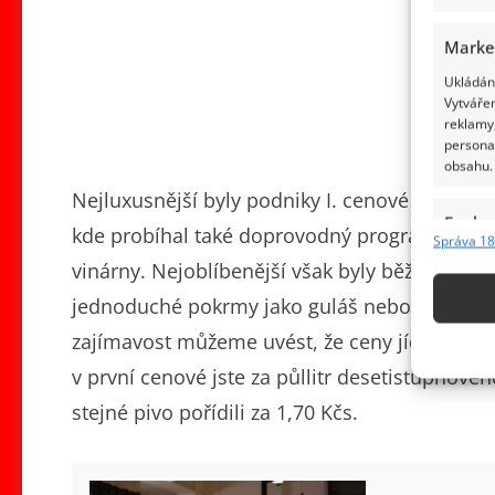
Marke
Ukládání
Vytvářen
reklamy,
persona
obsahu.
Nejluxusnější byly podniky I. cenové skupiny,
Funkc
kde probíhal také doprovodný program. II. ce
Správa 18
Přiřazov
vinárny. Nejoblíbenější však byly běžné hospo
Identifi
jednoduché pokrmy jako guláš nebo vepřové se
Použív
zajímavost můžeme uvést, že ceny jídel a náp
základ
v první cenové jste za půllitr desetistupňového
stejné pivo pořídili za 1,70 Kčs.
Zajišt
odstra
obsahu