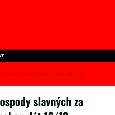
ÍZY
ných za socialismu: Pamětníci mohou dát 10/10
hospody slavných za