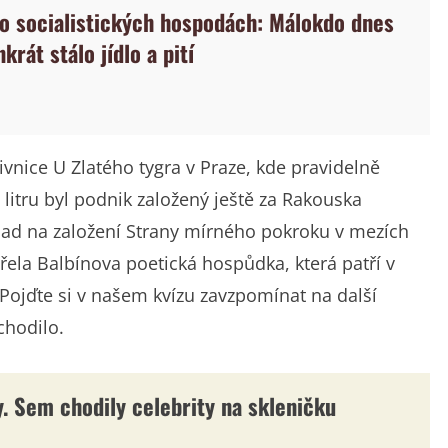
 o socialistických hospodách: Málokdo dnes
nkrát stálo jídlo a pití
vnice U Zlatého tygra v Praze, kde pravidelně
litru byl podnik založený ještě za Rakouska
pad na založení Strany mírného pokroku v mezích
řela Balbínova poetická hospůdka, která patří v
ojďte si v našem kvízu zavzpomínat na další
chodilo.
y. Sem chodily celebrity na skleničku