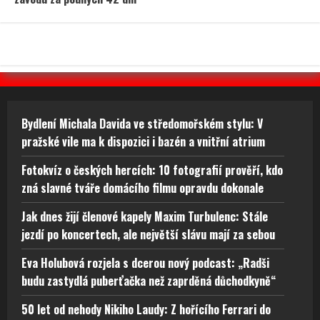
Bydlení Michala Davida ve středomořském stylu: V
pražské vile ma k dispozici i bazén a vnitřní atrium
Fotokvíz o českých hercích: 10 fotografií prověří, kdo
zná slavné tváře domácího filmu opravdu dokonale
Jak dnes žijí členové kapely Maxim Turbulenc: Stále
jezdí po koncertech, ale největší slávu mají za sebou
Eva Holubová rozjela s dcerou nový podcast: „Radši
budu zastydlá puberťačka než zaprděná důchodkyně“
50 let od nehody Nikiho Laudy: Z hořícího Ferrari do