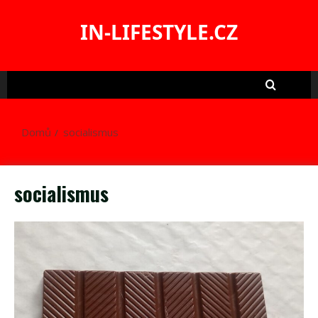
Skip
to
IN-LIFESTYLE.CZ
content
Domů
socialismus
socialismus