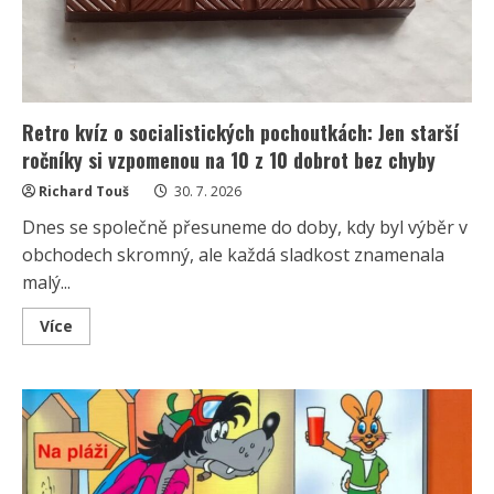
Retro kvíz o socialistických pochoutkách: Jen starší
ročníky si vzpomenou na 10 z 10 dobrot bez chyby
Richard Touš
30. 7. 2026
Dnes se společně přesuneme do doby, kdy byl výběr v
obchodech skromný, ale každá sladkost znamenala
malý...
Read
Více
more
about
Retro
kvíz
o
socialistických
pochoutkách:
Jen
starší
ročníky