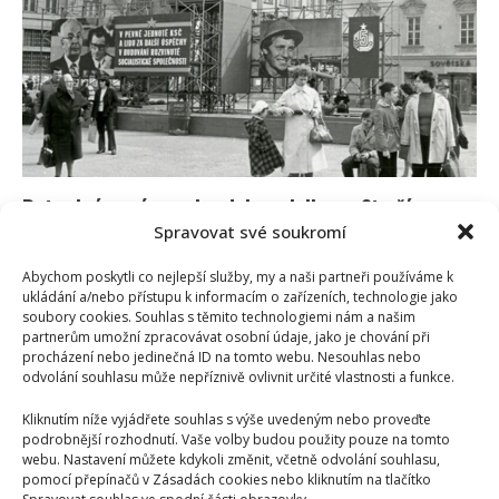
socialismu:
Tehdejší
realita
v
10
otázkách
ukáže,
kdo
ji
zažil
Retro kvíz o výrazech z dob socialismu: Starší
Spravovat své soukromí
ročníky vysvětlí všech 10 slov bez problému
Richard Touš
18. 7. 2026
Abychom poskytli co nejlepší služby, my a naši partneři používáme k
ukládání a/nebo přístupu k informacím o zařízeních, technologie jako
Dnes se společně přesuneme do dob, kdy se mluvilo
soubory cookies. Souhlas s těmito technologiemi nám a našim
jinak. Máme pro vás kvíz plný výrazů, které...
partnerům umožní zpracovávat osobní údaje, jako je chování při
procházení nebo jedinečná ID na tomto webu. Nesouhlas nebo
Read
Více
odvolání souhlasu může nepříznivě ovlivnit určité vlastnosti a funkce.
more
about
Kliknutím níže vyjádřete souhlas s výše uvedeným nebo proveďte
Retro
kvíz
podrobnější rozhodnutí. Vaše volby budou použity pouze na tomto
o
webu. Nastavení můžete kdykoli změnit, včetně odvolání souhlasu,
výrazech
pomocí přepínačů v Zásadách cookies nebo kliknutím na tlačítko
z
dob