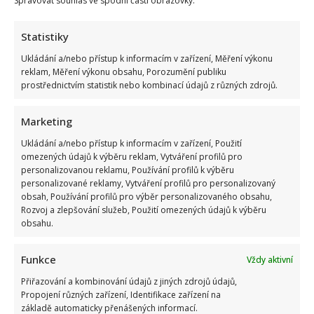
Spravovat souhlas ve spodní části obrazovky.
socialismu:
Starší
ročníky
Statistiky
vysvětlí
všech
10
Ukládání a/nebo přístup k informacím v zařízení, Měření výkonu
slov
reklam, Měření výkonu obsahu, Porozumění publiku
bez
prostřednictvím statistik nebo kombinací údajů z různých zdrojů.
problému
Marketing
Retro kvíz o nákupech za socialismu: Je čas
vzpomenout si, co stál rohlík a proč se stály fronty
Ukládání a/nebo přístup k informacím v zařízení, Použití
na banány
omezených údajů k výběru reklam, Vytváření profilů pro
personalizovanou reklamu, Používání profilů k výběru
Richard Touš
15. 7. 2026
personalizované reklamy, Vytváření profilů pro personalizovaný
obsah, Používání profilů pro výběr personalizovaného obsahu,
Dnes jsme si připravili kvíz o nakupování za
Rozvoj a zlepšování služeb, Použití omezených údajů k výběru
socialismu. Prověříme, zda víte, co byly bony,
obsahu.
podpultovky nebo...
Funkce
Vždy aktivní
Read
Více
more
Přiřazování a kombinování údajů z jiných zdrojů údajů,
about
Retro
Propojení různých zařízení, Identifikace zařízení na
kvíz
základě automaticky přenášených informací.
o