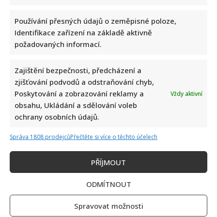
nákupech
za
socialismu:
Používání přesných údajů o zeměpisné poloze,
Je
Identifikace zařízení na základě aktivně
čas
vzpomenout
požadovaných informací.
si,
co
stál
rohlík
Zajištění bezpečnosti, předcházení a
a
proč
zjišťování podvodů a odstraňování chyb,
se
Poskytování a zobrazování reklamy a
Vždy aktivní
stály
fronty
obsahu, Ukládání a sdělování voleb
na
Retro kvíz na téma socialistická jídla a pochoutky:
banány
ochrany osobních údajů.
Pro starší ročníky bude 10 otázek hračka
Správa 1808 prodejců
Přečtěte si více o těchto účelech
Richard Touš
9. 7. 2026
Dnes jsme si pro vás připravili kvíz, který vás přenese
PŘÍJMOUT
zpět do socialismu. Zavzpomínáme na oblíbená jídla...
ODMÍTNOUT
Read
Více
more
about
Spravovat možnosti
Retro
kvíz
1
2
3
4
…
17
Další