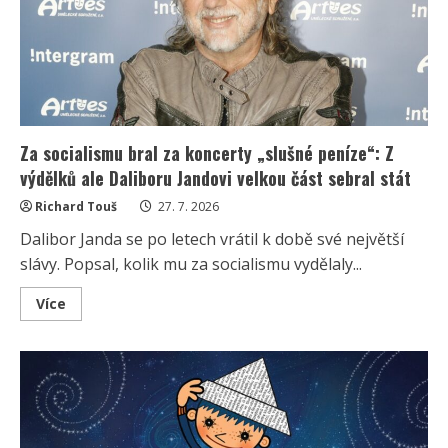
Kdo
získá
10
z
10
bodů,
má
seriály
stále
v
živé
Za socialismu bral za koncerty „slušné peníze“: Z
paměti
výdělků ale Daliboru Jandovi velkou část sebral stát
Richard Touš
27. 7. 2026
Dalibor Janda se po letech vrátil k době své největší
slávy. Popsal, kolik mu za socialismu vydělaly...
Read
Více
more
about
Za
socialismu
bral
za
koncerty
„slušné
peníze“:
Z