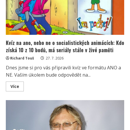
si
vzpomenou
na
10
z
10
dobrot
bez
chyby
Kvíz na ano, nebo ne o socialistických animácích: Kdo
získá 10 z 10 bodů, má seriály stále v živé paměti
Richard Touš
27. 7. 2026
Dnes jsme si pro vás připravili kvíz ve formátu ANO a
NE. Vaším úkolem bude odpovědět na...
Read
Více
more
about
Kvíz
na
ano,
nebo
ne
o
socialistických
animácích: