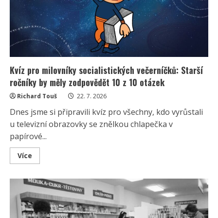
výdělků
ale
Daliboru
Jandovi
velkou
část
sebral
stát
Kvíz pro milovníky socialistických večerníčků: Starší
ročníky by měly zodpovědět 10 z 10 otázek
Richard Touš
22. 7. 2026
Dnes jsme si připravili kvíz pro všechny, kdo vyrůstali
u televizní obrazovky se znělkou chlapečka v
papírové...
Read
Více
more
about
Kvíz
pro
milovníky
socialistických
večerníčků:
Starší
ročníky