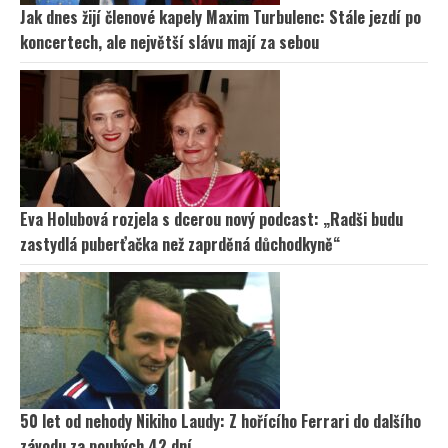
Jak dnes žijí členové kapely Maxim Turbulenc: Stále jezdí po
koncertech, ale největší slávu mají za sebou
Eva Holubová rozjela s dcerou nový podcast: „Radši budu
zastydlá puberťačka než zaprděná důchodkyně“
50 let od nehody Nikiho Laudy: Z hořícího Ferrari do dalšího
závodu za pouhých 42 dní