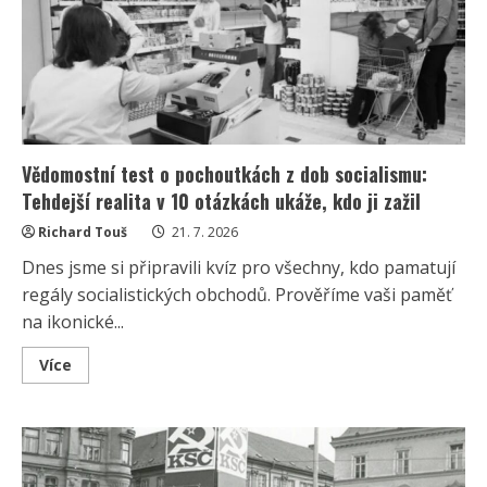
by
měly
zodpovědět
10
z
10
otázek
Vědomostní test o pochoutkách z dob socialismu:
Tehdejší realita v 10 otázkách ukáže, kdo ji zažil
Richard Touš
21. 7. 2026
Dnes jsme si připravili kvíz pro všechny, kdo pamatují
regály socialistických obchodů. Prověříme vaši paměť
na ikonické...
Read
Více
more
about
Vědomostní
test
o
pochoutkách
z
dob