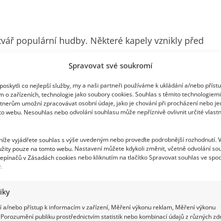
tvář populární hudby. Některé kapely vznikly před
nes znějí v rádiích a inspirují nové generace
Spravovat své soukromí
he Rolling Stones se staly symbolem své doby a
oskytli co nejlepší služby, my a naši partneři používáme k ukládání a/nebo příst
.
m o zařízeních, technologie jako soubory cookies. Souhlas s těmito technologiem
tnerům umožní zpracovávat osobní údaje, jako je chování při procházení nebo j
to webu. Nesouhlas nebo odvolání souhlasu může nepříznivě ovlivnit určité vlastn
 níže vyjádřete souhlas s výše uvedeným nebo proveďte podrobnější rozhodnutí. 
žity pouze na tomto webu. Nastavení můžete kdykoli změnit, včetně odvolání so
epínačů v Zásadách cookies nebo kliknutím na tlačítko Spravovat souhlas ve spod
.
tiky
 a/nebo přístup k informacím v zařízení, Měření výkonu reklam, Měření výkonu
Porozumění publiku prostřednictvím statistik nebo kombinací údajů z různých zdr