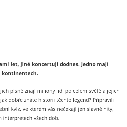
mi let, jiné koncertují dodnes. Jedno mají
h kontinentech.
ch písně znají miliony lidí po celém světě a jejich
jak dobře znáte historii těchto legend? Připravili
ební kvíz, ve kterém vás nečekají jen slavné hity,
h interpretech všech dob.