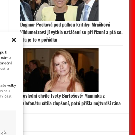
Dagmar Pecková pod palbou kritiky: Mračková
Vildumetzová jí vytkla natáčení se při řízení a ptá se,
zda je to v pořádku
upu k
i nám a
edinečná
osti a
Vaše volby
uhlasu,
Poslední chvíle Ivety Bartošové: Maminka z
ní části
telefonátu cítila zlepšení, poté přišla nejtvrdší rána
ojů.