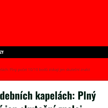
ÍZY
lách: Plný počet 10/10 bodů získají jen skuteční znalci
udebních kapelách: Plný