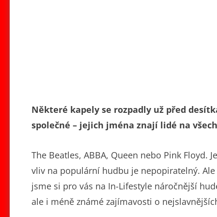
Některé kapely se rozpadly už před desítka
společné – jejich jména znají lidé na všec
The Beatles, ABBA, Queen nebo Pink Floyd. Jeji
vliv na populární hudbu je nepopiratelný. Ale 
jsme si pro vás na In-Lifestyle náročnější hud
ale i méně známé zajímavosti o nejslavnějšíc