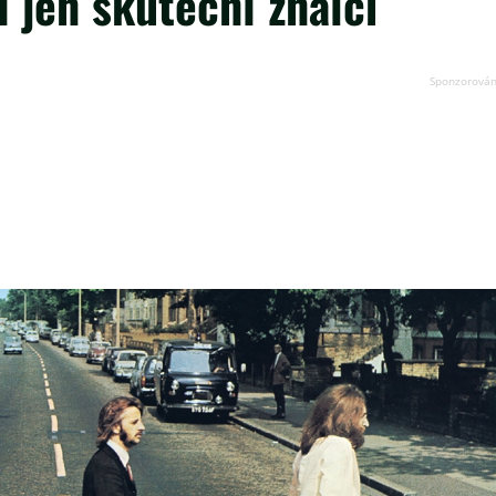
í jen skuteční znalci