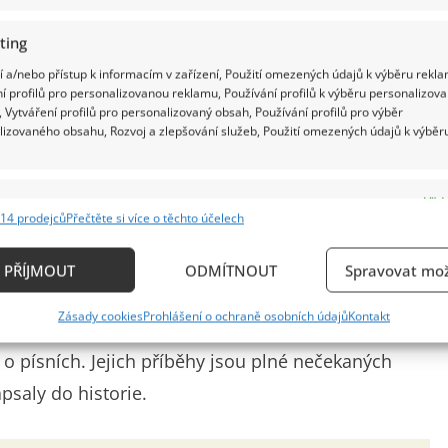
ting
 a/nebo přístup k informacím v zařízení, Použití omezených údajů k výběru rekla
í profilů pro personalizovanou reklamu, Používání profilů k výběru personalizov
 Vytváření profilů pro personalizovaný obsah, Používání profilů pro výběr
lizovaného obsahu, Rozvoj a zlepšování služeb, Použití omezených údajů k výběr
eských zpěváků a zpěvaček: Pouze jediný
í stačit k rozpoznání 10 jmen
e
Vždy
14 prodejců
Přečtěte si více o těchto účelech
ání a kombinování údajů z jiných zdrojů údajů, Propojení různých zařízení,
kace zařízení na základě automaticky přenášených informací.
PŘÍJMOUT
ODMÍTNOUT
Spravovat mož
do napsal slavné hity? Který člen Beatles kapelu
ání přesných údajů o zeměpisné poloze, Identifikace zařízení n
Zásady cookies
Prohlášení o ochraně osobních údajů
Kontakt
 Podobné otázky už dají zabrat i zkušeným
ě aktivně vyžádaných informací.
o písních. Jejich příběhy jsou plné nečekaných
ění bezpečnosti, předcházení a zjišťování podvodů a
psaly do historie.
ňování chyb, Poskytování a zobrazování reklamy a
Vždy
, Ukládání a sdělování voleb ochrany osobních údajů.