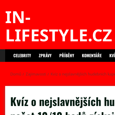
Skip
IN-
to
content
LIFESTYLE.CZ
CELEBRITY
ZPRÁVY
PŘÍBĚHY
KOMENTÁŘE
KV
Domů
Zajímavosti
Kvíz o nejslavnějších hudebních kape
Kvíz o nejslavnějších h