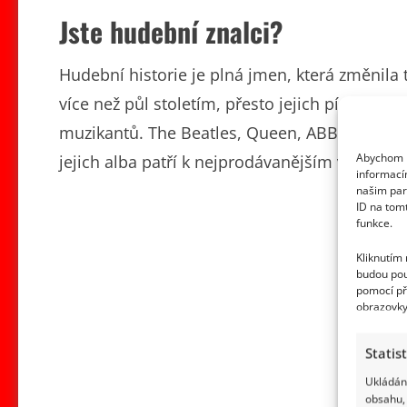
Jste hudební znalci?
Hudební historie je plná jmen, která změnila 
více než půl stoletím, přesto jejich písně dod
muzikantů. The Beatles, Queen, ABBA nebo T
Abychom p
jejich alba patří k nejprodávanějším v historii
informací
našim par
ID na tom
funkce.
Kliknutím
budou pou
pomocí př
obrazovky
Statis
Ukládání
obsahu, 