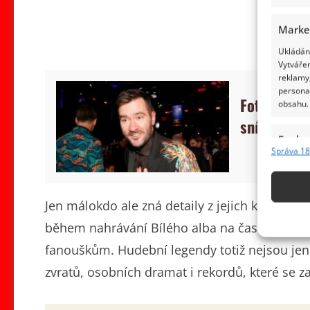
Marke
Ukládání
Vytvářen
reklamy,
persona
Fotokvíz č
obsahu.
snímek mus
Funkc
Správa 18
Přiřazov
Identifi
Jen málokdo ale zná detaily z jejich kariér. K
Použív
během nahrávání Bílého alba na čas opustil?
základ
fanouškům. Hudební legendy totiž nejsou jen 
Zajišt
zvratů, osobních dramat i rekordů, které se za
odstra
obsahu