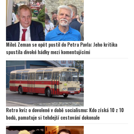
Miloš Zeman se opět pustil do Petra Pavla: Jeho kritika
spustila divoké hádky mezi komentujícími
Retro kvíz o dovolené v době socialismu: Kdo získá 10 z 10
bodů, pamatuje si tehdejší cestování dokonale