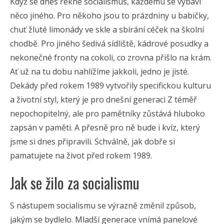
Když se dnes řekne socialismus, každému se vybaví
něco jiného. Pro někoho jsou to prázdniny u babičky,
chuť žluté limonády ve skle a sbírání céček na školní
chodbě. Pro jiného šedivá sídliště, kádrové posudky a
nekonečné fronty na cokoli, co zrovna přišlo na krám.
Ať už na tu dobu nahlížíme jakkoli, jedno je jisté.
Dekády před rokem 1989 vytvořily specifickou kulturu
a životní styl, který je pro dnešní generaci Z téměř
nepochopitelný, ale pro pamětníky zůstává hluboko
zapsán v paměti. A přesně pro ně bude i kvíz, který
jsme si dnes připravili. Schválně, jak dobře si
pamatujete na život před rokem 1989.
Jak se žilo za socialismu
S nástupem socialismu se výrazně změnil způsob,
jakým se bydlelo. Mladší generace vnímá panelové