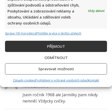
zjišťování podvodů a odstraňování chyb,
Poskytování a zobrazování reklamy a
Vždy aktivní
obsahu, Ukládání a sdělování voleb
ochrany osobních údajů.
Správa 1814 prodejců
Přečtěte si více o těchto účelech
PŘÍJMOUT
1 čtenářský názor na “
Retro kvíz na téma jak se
ODMÍTNOUT
žilo před rokem 1989: Na mnohé útrapy
socialismu si vzpomenou jen pamětníci
”
Spravovat možnosti
Smolacola@seznam.cz
napsal:
Zásady cookies
Prohlášení o ochraně osobních údajů
Kontakt
16. 5. 2026 (13:34)
Jsem ročník 1968 ale Jarmilky jsem nikdy
nemněl. Vždycky cvičky.