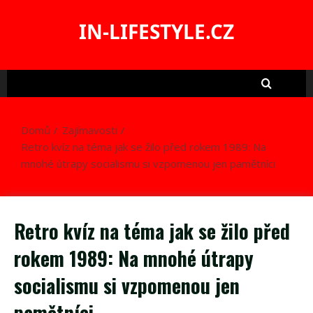
Skip
to
IN-LIFESTYLE.CZ
content
Domů
Zajímavosti
Retro kvíz na téma jak se žilo před rokem 1989: Na
mnohé útrapy socialismu si vzpomenou jen pamětníci
Retro kvíz na téma jak se žilo před
rokem 1989: Na mnohé útrapy
socialismu si vzpomenou jen
pamětníci