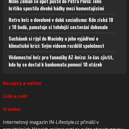
Miloš Zeman se opět pustil do Petra Pavla: Jeho
kritika spustila divoké hádky mezi komentujícími
Retro kvíz o dovolené v době socialismu: Kdo získá 10
z 10 bodů, pamatuje si tehdejší cestování dokonale
Suchánek si rýpl do Macinky a jeho vyjádření o
klimatické krizi: Svým videem rozdělil společnost
Vědomostní kvíz pro fanoušky AZ-kvízu: Je čas zjistit,
kdo by se dostal k bankomatu pomocí 10 otázek
Recepty a vaření
Lidé a svět
O webu
Internetový magazín IN-Lifestyle.cz přináší v