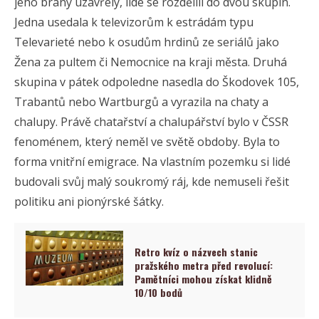
jeho brány uzavřely, lidé se rozdělili do dvou skupin.
Jedna usedala k televizorům k estrádám typu
Televarieté
nebo k osudům hrdinů ze seriálů jako
Žena za pultem
či
Nemocnice na kraji města
. Druhá
skupina v pátek odpoledne nasedla do Škodovek 105,
Trabantů nebo Wartburgů a vyrazila na chaty a
chalupy. Právě chatařství a chalupářství bylo v ČSSR
fenoménem, který neměl ve světě obdoby. Byla to
forma vnitřní emigrace. Na vlastním pozemku si lidé
budovali svůj malý soukromý ráj, kde nemuseli řešit
politiku ani pionýrské šátky.
Retro kvíz o názvech stanic
pražského metra před revolucí:
Pamětníci mohou získat klidně
10/10 bodů