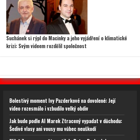
Suchánek si rýpl do Macinky a jeho vyjádření o klimatické
krizi: Svým videem rozdělil společnost
Bolestivý moment Ivy Pazderkové na dovolené: Její
video rozesmálo i vzbudilo velký obdiv
Jak bude podle AI Marek Ztracený vypadat v důchodu:
Šedivé vlasy ani vousy mu vůbec neuškodí