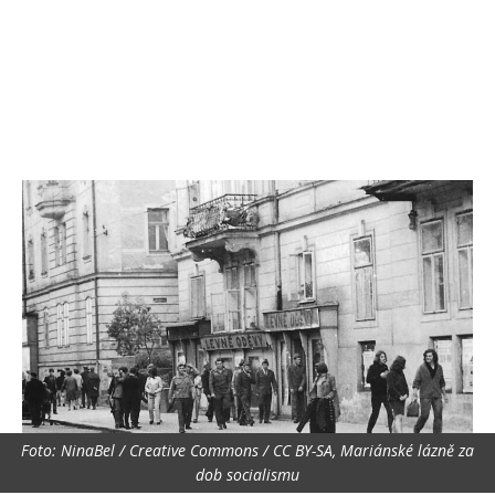
Foto: NinaBel / Creative Commons / CC BY-SA, Mariánské lázně za
dob socialismu