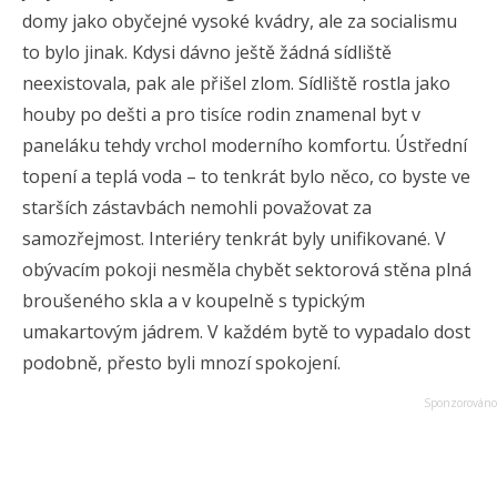
domy jako obyčejné vysoké kvádry, ale za socialismu
to bylo jinak. Kdysi dávno ještě žádná sídliště
neexistovala, pak ale přišel zlom. Sídliště rostla jako
houby po dešti a pro tisíce rodin znamenal byt v
paneláku tehdy vrchol moderního komfortu. Ústřední
topení a teplá voda – to tenkrát bylo něco, co byste ve
starších zástavbách nemohli považovat za
samozřejmost. Interiéry tenkrát byly unifikované. V
obývacím pokoji nesměla chybět sektorová stěna plná
broušeného skla a v koupelně s typickým
umakartovým jádrem. V každém bytě to vypadalo dost
podobně, přesto byli mnozí spokojení.