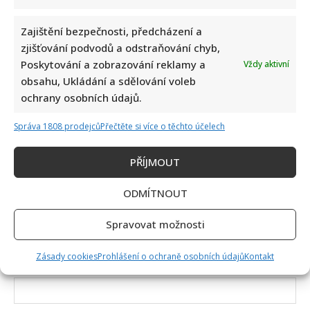
Napsat komentář
Vaše e-mailová adresa nebude zveřejněna.
Zajištění bezpečnosti, předcházení a
Vyžadované informace jsou označeny
*
zjišťování podvodů a odstraňování chyb,
Poskytování a zobrazování reklamy a
Vždy aktivní
Komentář
*
obsahu, Ukládání a sdělování voleb
ochrany osobních údajů.
Správa 1808 prodejců
Přečtěte si více o těchto účelech
PŘÍJMOUT
ODMÍTNOUT
Spravovat možnosti
Zásady cookies
Prohlášení o ochraně osobních údajů
Kontakt
Jméno
*