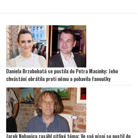
Daniela Brzobohatá se pustila do Petra Macinky: Jeho
chvástání obrátila proti němu a pobavila fanoušky
Jarek Nohavica zasáhl citlivé téma: Ve své písni se pustil do