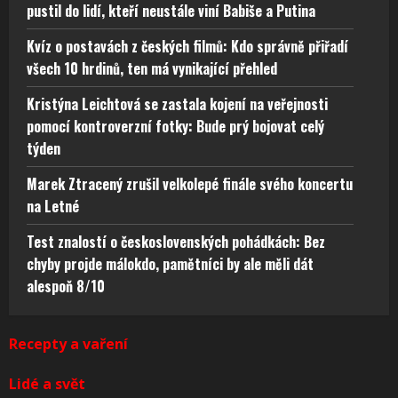
pustil do lidí, kteří neustále viní Babiše a Putina
Kvíz o postavách z českých filmů: Kdo správně přiřadí
všech 10 hrdinů, ten má vynikající přehled
Kristýna Leichtová se zastala kojení na veřejnosti
pomocí kontroverzní fotky: Bude prý bojovat celý
týden
Marek Ztracený zrušil velkolepé finále svého koncertu
na Letné
Test znalostí o československých pohádkách: Bez
chyby projde málokdo, pamětníci by ale měli dát
alespoň 8/10
Recepty a vaření
Lidé a svět