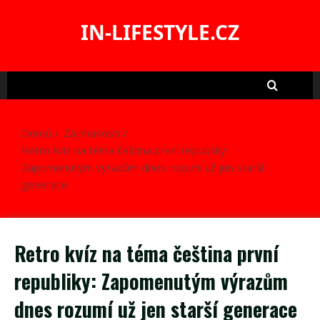
Skip
to
IN-LIFESTYLE.CZ
content
Domů
Zajímavosti
Retro kvíz na téma čeština první republiky:
Zapomenutým výrazům dnes rozumí už jen starší
generace
Retro kvíz na téma čeština první
republiky: Zapomenutým výrazům
dnes rozumí už jen starší generace