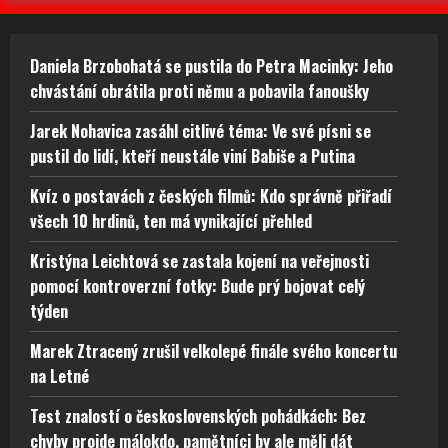
Daniela Brzobohatá se pustila do Petra Macinky: Jeho
chvástání obrátila proti němu a pobavila fanoušky
Jarek Nohavica zasáhl citlivé téma: Ve své písni se
pustil do lidí, kteří neustále viní Babiše a Putina
Kvíz o postavách z českých filmů: Kdo správně přiřadí
všech 10 hrdinů, ten má vynikající přehled
Kristýna Leichtová se zastala kojení na veřejnosti
pomocí kontroverzní fotky: Bude prý bojovat celý
týden
Marek Ztracený zrušil velkolepé finále svého koncertu
na Letné
Test znalostí o československých pohádkách: Bez
chyby projde málokdo, pamětníci by ale měli dát