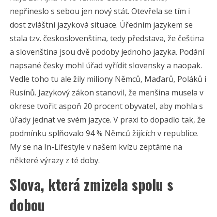
nepřineslo s sebou jen nový stát. Otevřela se tím i
dost zvláštní jazyková situace. Úředním jazykem se
stala tzv. českoslovenština, tedy představa, že čeština
a slovenština jsou dvě podoby jednoho jazyka. Podání
napsané česky mohl úřad vyřídit slovensky a naopak.
Vedle toho tu ale žily miliony Němců, Maďarů, Poláků i
Rusínů. Jazykový zákon stanovil, že menšina musela v
okrese tvořit aspoň 20 procent obyvatel, aby mohla s
úřady jednat ve svém jazyce. V praxi to dopadlo tak, že
podmínku splňovalo 94 % Němců žijících v republice.
My se na In-Lifestyle v našem kvízu zeptáme na
některé výrazy z té doby.
Slova, která zmizela spolu s
dobou