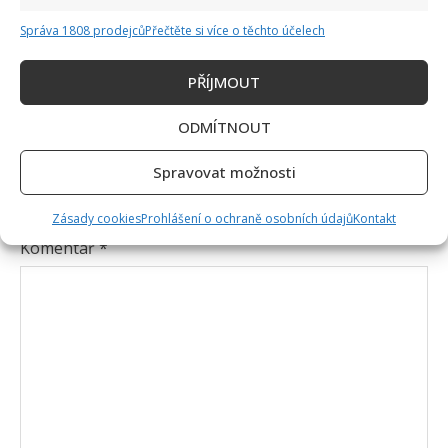
Správa 1808 prodejců
Přečtěte si více o těchto účelech
PŘÍJMOUT
ODMÍTNOUT
Napsat komentář
Spravovat možnosti
Vaše e-mailová adresa nebude zveřejněna.
Vyžadované informace jsou označeny
*
Zásady cookies
Prohlášení o ochraně osobních údajů
Kontakt
Komentář
*