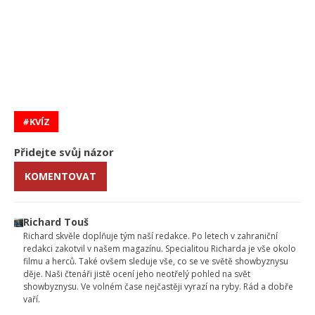
KVÍZ
Přidejte svůj názor
KOMENTOVAT
Richard Touš
Richard skvěle doplňuje tým naší redakce. Po letech v zahraniční
redakci zakotvil v našem magazínu. Specialitou Richarda je vše okolo
filmu a herců. Také ovšem sleduje vše, co se ve světě showbyznysu
děje. Naši čtenáři jistě ocení jeho neotřelý pohled na svět
showbyznysu. Ve volném čase nejčastěji vyrazí na ryby. Rád a dobře
vaří.