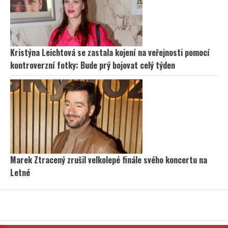
Kristýna Leichtová se zastala kojení na veřejnosti pomocí
kontroverzní fotky: Bude prý bojovat celý týden
Marek Ztracený zrušil velkolepé finále svého koncertu na
Letné