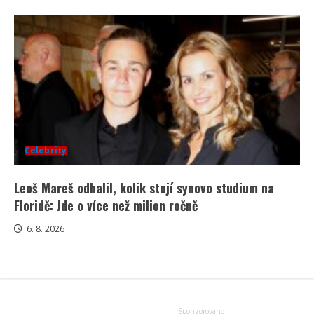
Celebrity
Leoš Mareš odhalil, kolik stojí synovo studium na
Floridě: Jde o více než milion ročně
6. 8. 2026