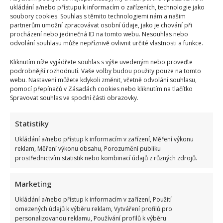
ukládání a/nebo přístupu k informacím o zařízeních, technologie jako
soubory cookies. Souhlas s těmito technologiemi nám a našim
partnerům umožní zpracovávat osobní údaje, jako je chování při
procházení nebo jedinečná ID na tomto webu. Nesouhlas nebo
odvolání souhlasu může nepříznivě ovlivnit určité vlastnosti a funkce.
Kliknutím níže vyjádřete souhlas s výše uvedeným nebo proveďte
podrobnější rozhodnutí. Vaše volby budou použity pouze na tomto
webu. Nastavení můžete kdykoli změnit, včetně odvolání souhlasu,
pomocí přepínačů v Zásadách cookies nebo kliknutím na tlačítko
Spravovat souhlas ve spodní části obrazovky.
Statistiky
Ukládání a/nebo přístup k informacím v zařízení, Měření výkonu
reklam, Měření výkonu obsahu, Porozumění publiku
prostřednictvím statistik nebo kombinací údajů z různých zdrojů.
Marketing
Ukládání a/nebo přístup k informacím v zařízení, Použití
omezených údajů k výběru reklam, Vytváření profilů pro
personalizovanou reklamu, Používání profilů k výběru