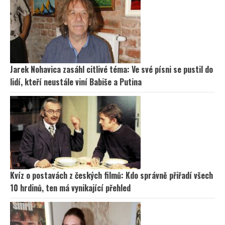
Jarek Nohavica zasáhl citlivé téma: Ve své písni se pustil do
lidí, kteří neustále viní Babiše a Putina
Kvíz o postavách z českých filmů: Kdo správně přiřadí všech
10 hrdinů, ten má vynikající přehled