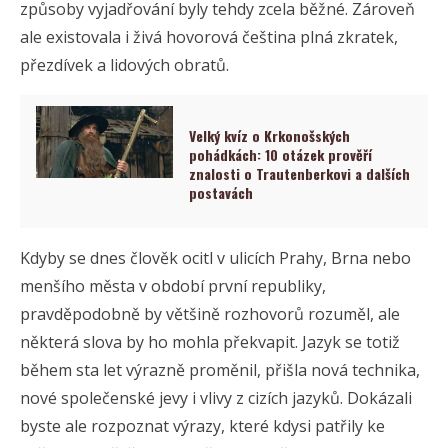
způsoby vyjadřování byly tehdy zcela běžné. Zároveň
ale existovala i živá hovorová čeština plná zkratek,
přezdívek a lidových obratů.
Velký kvíz o Krkonošských
pohádkách: 10 otázek prověří
znalosti o Trautenberkovi a dalších
postavách
Kdyby se dnes člověk ocitl v ulicích Prahy, Brna nebo
menšího města v období první republiky,
pravděpodobně by většině rozhovorů rozuměl, ale
některá slova by ho mohla překvapit. Jazyk se totiž
během sta let výrazně proměnil, přišla nová technika,
nové společenské jevy i vlivy z cizích jazyků. Dokázali
byste ale rozpoznat výrazy, které kdysi patřily ke