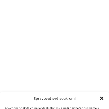
Spravovat své soukromí
Abychom poskytli co nejlepší služby, my a naši partneři používáme k