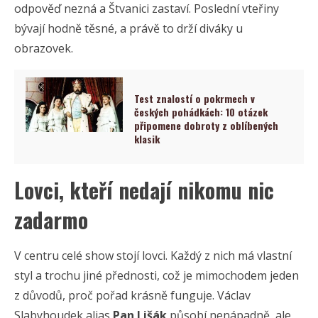
odpověď nezná a Štvanici zastaví. Poslední vteřiny
bývají hodně těsné, a právě to drží diváky u
obrazovek.
Test znalostí o pokrmech v
českých pohádkách: 10 otázek
připomene dobroty z oblíbených
klasik
Lovci, kteří nedají nikomu nic
zadarmo
V centru celé show stojí lovci. Každý z nich má vlastní
styl a trochu jiné přednosti, což je mimochodem jeden
z důvodů, proč pořad krásně funguje. Václav
Slabyhoudek alias
Pan Lišák
působí nenápadně, ale