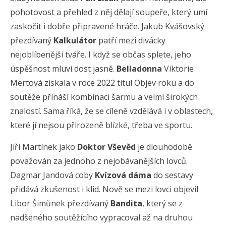
pohotovost a přehled z něj dělají soupeře, který umí
zaskočit i dobře připravené hráče. Jakub Kvášovský
přezdívaný
Kalkulátor
patří mezi divácky
nejoblíbenější tváře. I když se občas splete, jeho
úspěšnost mluví dost jasně.
Belladonna
Viktorie
Mertová získala v roce 2022 titul Objev roku a do
soutěže přináší kombinaci šarmu a velmi širokých
znalostí. Sama říká, že se cíleně vzdělává i v oblastech,
které jí nejsou přirozeně blízké, třeba ve sportu.
Jiří Martínek jako
Doktor Vševěd
je dlouhodobě
považován za jednoho z nejobávanějších lovců.
Dagmar Jandová coby
Kvízová dáma
do sestavy
přidává zkušenost i klid. Nově se mezi lovci objevil
Libor Šimůnek přezdívaný
Bandita
, který se z
nadšeného soutěžícího vypracoval až na druhou