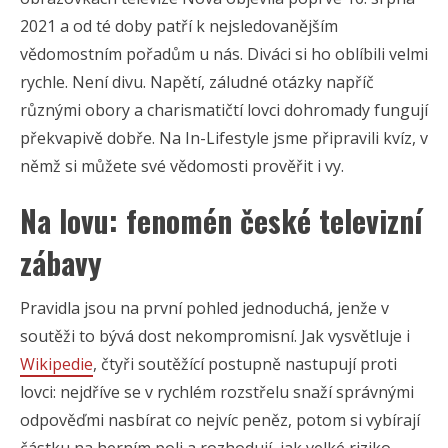
2021 a od té doby patří k nejsledovanějším
vědomostním pořadům u nás. Diváci si ho oblíbili velmi
rychle. Není divu. Napětí, záludné otázky napříč
různými obory a charismatičtí lovci dohromady fungují
překvapivě dobře. Na In-Lifestyle jsme připravili kvíz, v
němž si můžete své vědomosti prověřit i vy.
Na lovu: fenomén české televizní
zábavy
Pravidla jsou na první pohled jednoduchá, jenže v
soutěži to bývá dost nekompromisní. Jak vysvětluje i
Wikipedie
, čtyři soutěžící postupně nastupují proti
lovci: nejdříve se v rychlém rozstřelu snaží správnými
odpověďmi nasbírat co nejvíc peněz, potom si vybírají