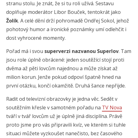
stranu stolu. Je znát, že si tu roli užívá. Sestavu
doplňuje moderátor Libor Bouček, tentokrát jako
Žolík
. A celé dění drží pohromadě Ondřej Sokol, jehož
pohotový humor a ironické poznámky umí odlehčit i
dost vyhrocené momenty.
Pořad má i svou
superverzi nazvanou Superlov
. Tam
jsou role úplně obrácené: jeden soutěžící stojí proti
dvěma až pěti lovcům najednou a může získat až
milion korun. Jenže pokud odpoví špatně hned na
první otázku, končí okamžitě. Druhá šance nepřijde.
Radit od televizní obrazovky je jedna věc. Sedět v
soutěžním křesle v samotném pořadu na
TV Nova
tváří v tvář lovcům už je úplně jiná disciplína. Právě
proto jsme pro vás připravili kvíz, ve kterém si tuhle
situaci můžete vyzkoušet nanečisto, bez časového