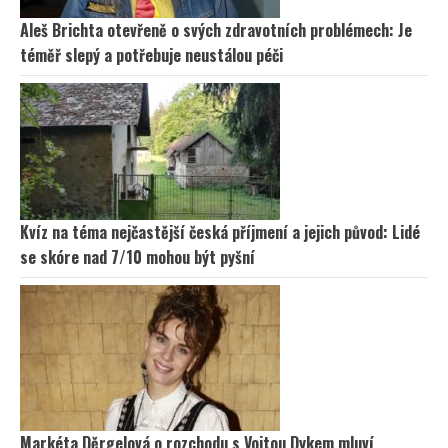
Aleš Brichta otevřeně o svých zdravotních problémech: Je
téměř slepý a potřebuje neustálou péči
Kvíz na téma nejčastější česká příjmení a jejich původ: Lidé
se skóre nad 7/10 mohou být pyšní
Markéta Děrgelová o rozchodu s Vojtou Dykem mluví