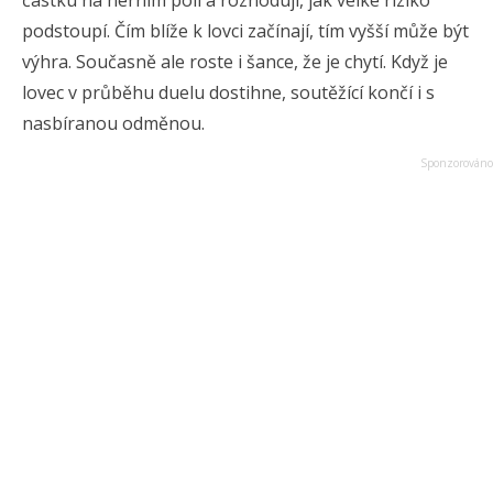
částku na herním poli a rozhodují, jak velké riziko
podstoupí. Čím blíže k lovci začínají, tím vyšší může být
výhra. Současně ale roste i šance, že je chytí. Když je
lovec v průběhu duelu dostihne, soutěžící končí i s
nasbíranou odměnou.