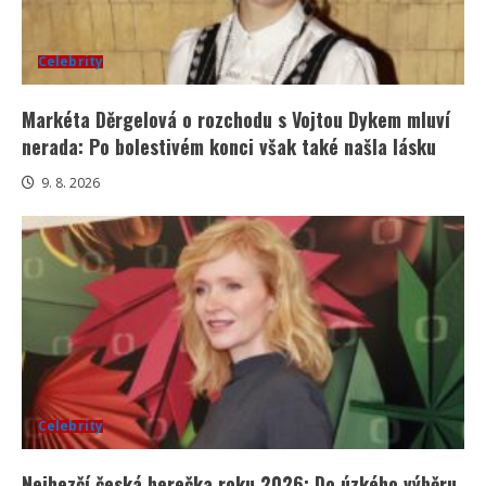
Celebrity
Markéta Děrgelová o rozchodu s Vojtou Dykem mluví
nerada: Po bolestivém konci však také našla lásku
9. 8. 2026
Celebrity
Nejhezčí česká herečka roku 2026: Do úzkého výběru