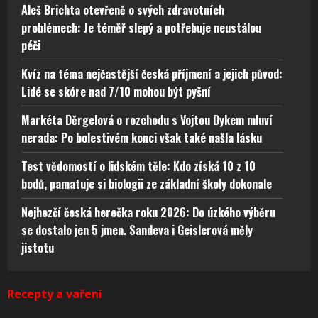
Aleš Brichta otevřeně o svých zdravotních
problémech: Je téměř slepý a potřebuje neustálou
péči
Kvíz na téma nejčastější česká příjmení a jejich původ:
Lidé se skóre nad 7/10 mohou být pyšní
Markéta Děrgelová o rozchodu s Vojtou Dykem mluví
nerada: Po bolestivém konci však také našla lásku
Test vědomostí o lidském těle: Kdo získá 10 z 10
bodů, pamatuje si biologii ze základní školy dokonale
Nejhezčí česká herečka roku 2026: Do úzkého výběru
se dostalo jen 5 jmen. Sandeva i Geislerová měly
jistotu
Recepty a vaření