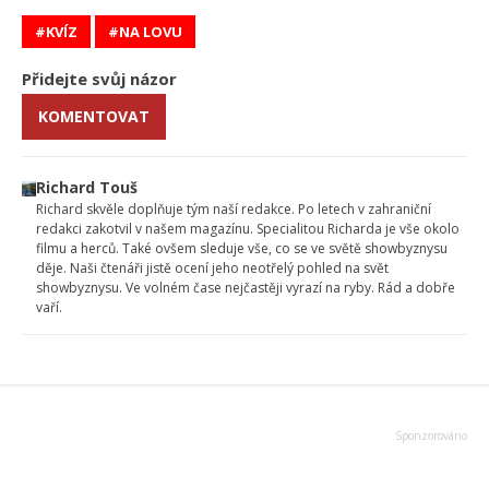
KVÍZ
NA LOVU
Přidejte svůj názor
KOMENTOVAT
Richard Touš
Richard skvěle doplňuje tým naší redakce. Po letech v zahraniční
redakci zakotvil v našem magazínu. Specialitou Richarda je vše okolo
filmu a herců. Také ovšem sleduje vše, co se ve světě showbyznysu
děje. Naši čtenáři jistě ocení jeho neotřelý pohled na svět
showbyznysu. Ve volném čase nejčastěji vyrazí na ryby. Rád a dobře
vaří.