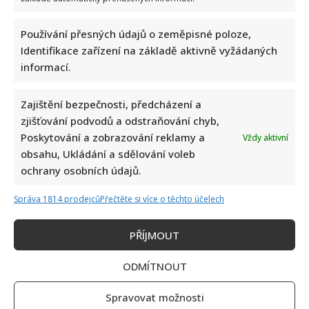
Používání přesných údajů o zeměpisné poloze,
Identifikace zařízení na základě aktivně vyžádaných
informací.
Zajištění bezpečnosti, předcházení a
zjišťování podvodů a odstraňování chyb,
Poskytování a zobrazování reklamy a
Vždy aktivní
obsahu, Ukládání a sdělování voleb
ochrany osobních údajů.
Správa 1814 prodejců
Přečtěte si více o těchto účelech
Napsat komentář
Vaše e-mailová adresa nebude zveřejněna.
PŘÍJMOUT
Vyžadované informace jsou označeny
*
ODMÍTNOUT
Komentář
*
Spravovat možnosti