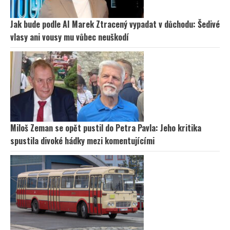
Jak bude podle AI Marek Ztracený vypadat v důchodu: Šedivé
vlasy ani vousy mu vůbec neuškodí
Miloš Zeman se opět pustil do Petra Pavla: Jeho kritika
spustila divoké hádky mezi komentujícími