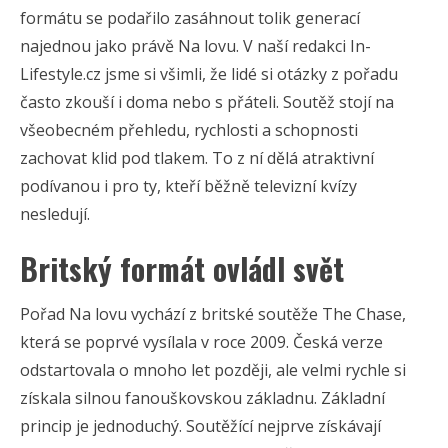
formátu se podařilo zasáhnout tolik generací
najednou jako právě Na lovu. V naší redakci In-
Lifestyle.cz jsme si všimli, že lidé si otázky z pořadu
často zkouší i doma nebo s přáteli. Soutěž stojí na
všeobecném přehledu, rychlosti a schopnosti
zachovat klid pod tlakem. To z ní dělá atraktivní
podívanou i pro ty, kteří běžně televizní kvízy
nesledují.
Britský formát ovládl svět
Pořad Na lovu vychází z britské soutěže The Chase,
která se poprvé vysílala v roce 2009. Česká verze
odstartovala o mnoho let později, ale velmi rychle si
získala silnou fanouškovskou základnu. Základní
princip je jednoduchý. Soutěžící nejprve získávají