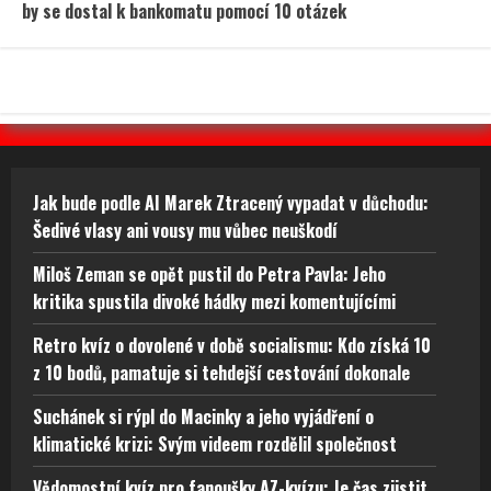
by se dostal k bankomatu pomocí 10 otázek
Jak bude podle AI Marek Ztracený vypadat v důchodu:
Šedivé vlasy ani vousy mu vůbec neuškodí
Miloš Zeman se opět pustil do Petra Pavla: Jeho
kritika spustila divoké hádky mezi komentujícími
Retro kvíz o dovolené v době socialismu: Kdo získá 10
z 10 bodů, pamatuje si tehdejší cestování dokonale
Suchánek si rýpl do Macinky a jeho vyjádření o
klimatické krizi: Svým videem rozdělil společnost
Vědomostní kvíz pro fanoušky AZ-kvízu: Je čas zjistit,