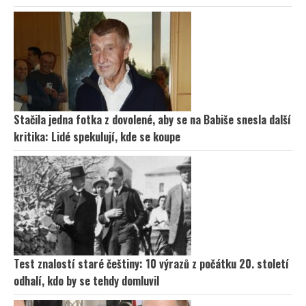
Stačila jedna fotka z dovolené, aby se na Babiše snesla další
kritika: Lidé spekulují, kde se koupe
Test znalostí staré češtiny: 10 výrazů z počátku 20. století
odhalí, kdo by se tehdy domluvil