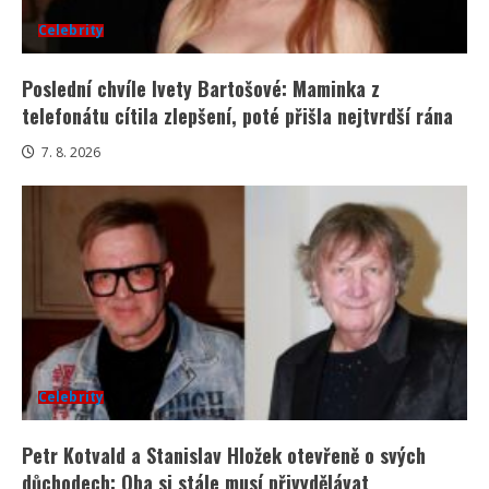
Celebrity
Poslední chvíle Ivety Bartošové: Maminka z
telefonátu cítila zlepšení, poté přišla nejtvrdší rána
7. 8. 2026
Celebrity
Petr Kotvald a Stanislav Hložek otevřeně o svých
důchodech: Oba si stále musí přivydělávat