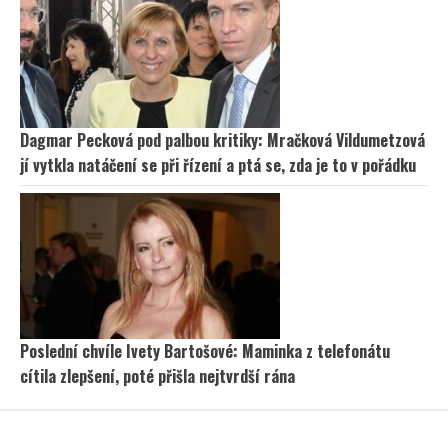
Dagmar Pecková pod palbou kritiky: Mračková Vildumetzová
jí vytkla natáčení se při řízení a ptá se, zda je to v pořádku
Poslední chvíle Ivety Bartošové: Maminka z telefonátu
cítila zlepšení, poté přišla nejtvrdší rána