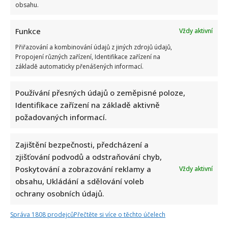
obsahu.
Funkce
Vždy aktivní
Přiřazování a kombinování údajů z jiných zdrojů údajů,
Propojení různých zařízení, Identifikace zařízení na
základě automaticky přenášených informací.
Používání přesných údajů o zeměpisné poloze,
Napsat komentář
Identifikace zařízení na základě aktivně
požadovaných informací.
Vaše e-mailová adresa nebude zveřejněna.
Vyžadované informace jsou označeny
*
Zajištění bezpečnosti, předcházení a
Komentář
*
zjišťování podvodů a odstraňování chyb,
Poskytování a zobrazování reklamy a
Vždy aktivní
obsahu, Ukládání a sdělování voleb
ochrany osobních údajů.
Správa 1808 prodejců
Přečtěte si více o těchto účelech