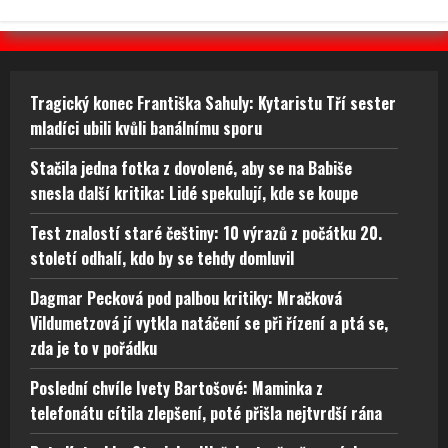
Tragický konec Františka Sahuly: Kytaristu Tří sester
mladíci ubili kvůli banálnímu sporu
Stačila jedna fotka z dovolené, aby se na Babiše
snesla další kritika: Lidé spekulují, kde se koupe
Test znalostí staré češtiny: 10 výrazů z počátku 20.
století odhalí, kdo by se tehdy domluvil
Dagmar Pecková pod palbou kritiky: Mračková
Vildumetzová jí vytkla natáčení se při řízení a ptá se,
zda je to v pořádku
Poslední chvíle Ivety Bartošové: Maminka z
telefonátu cítila zlepšení, poté přišla nejtvrdší rána