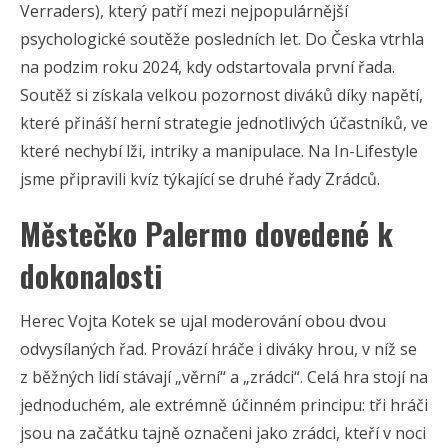
Verraders), který patří mezi nejpopulárnější
psychologické soutěže posledních let. Do Česka vtrhla
na podzim roku 2024, kdy odstartovala první řada.
Soutěž si získala velkou pozornost diváků díky napětí,
které přináší herní strategie jednotlivých účastníků, ve
které nechybí lži, intriky a manipulace. Na In-Lifestyle
jsme připravili kvíz týkající se druhé řady Zrádců.
Městečko Palermo dovedené k
dokonalosti
Herec Vojta Kotek se ujal moderování obou dvou
odvysílaných řad. Provází hráče i diváky hrou, v níž se
z běžných lidí stávají „věrní“ a „zrádci“. Celá hra stojí na
jednoduchém, ale extrémně účinném principu: tři hráči
jsou na začátku tajně označeni jako zrádci, kteří v noci