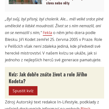
slova nebo věty
„Byl svůj, byl přísný, byl cholerik. Ale… měl velké srdce plné
umělecké a lidské moudrosti. Život se s ním nemazlil, ani
on se nemazlil s ním,“
řekla
o něm jeho dcera podle
Blesku. Jiří Kodet zemřel 25. června 2005 v Praze. Role
v Pelíšcích však není zdaleka jediná, kde předvedl své
herecké mistrovství. V našem kvízu se ukáže, jak si
jednoho z nejlepších herců své generace pamatujete.
Kvíz: Jak dobře znáte život a role Jiřího
Kodeta?
Spustit kvíz
Zdroj: Autorský text redakce In-Lifestyle, podklady z
veřejně dostupných informací na webech
Blesk
,