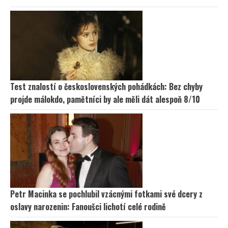
Test znalostí o československých pohádkách: Bez chyby
projde málokdo, pamětníci by ale měli dát alespoň 8/10
Petr Macinka se pochlubil vzácnými fotkami své dcery z
oslavy narozenin: Fanoušci lichotí celé rodině