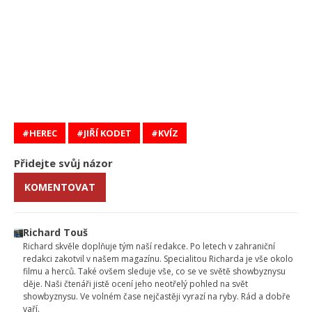
HEREC
JIŘÍ KODET
KVÍZ
Přidejte svůj názor
KOMENTOVAT
Richard Touš
Richard skvěle doplňuje tým naší redakce. Po letech v zahraniční
redakci zakotvil v našem magazínu. Specialitou Richarda je vše okolo
filmu a herců. Také ovšem sleduje vše, co se ve světě showbyznysu
děje. Naši čtenáři jistě ocení jeho neotřelý pohled na svět
showbyznysu. Ve volném čase nejčastěji vyrazí na ryby. Rád a dobře
vaří.