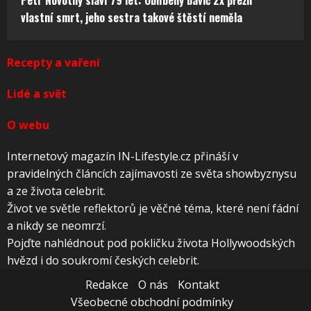
Petr Novotný slaví 79 let: Oblíbený bavič 2x přežil
vlastní smrt, jeho sestra takové štěstí neměla
Recepty a vaření
Lidé a svět
O webu
Internetový magazín IN-Lifestyle.cz přináší v
pravidelných článcích zajímavosti ze světa showbyznysu
a ze života celebrit.
Život ve světle reflektorů je věčné téma, které není fádní
a nikdy se neomrzí.
Pojďte nahlédnout pod pokličku života Hollywoodských
hvězd i do soukromí českých celebrit.
Redakce
O nás
Kontakt
Všeobecné obchodní podmínky