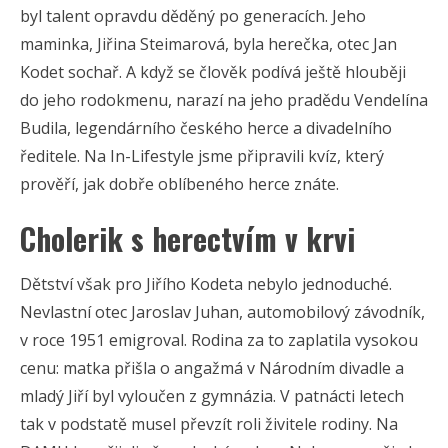
byl talent opravdu děděný po generacích. Jeho
maminka, Jiřina Steimarová, byla herečka, otec Jan
Kodet sochař. A když se člověk podívá ještě hlouběji
do jeho rodokmenu, narazí na jeho pradědu Vendelína
Budila, legendárního českého herce a divadelního
ředitele. Na In-Lifestyle jsme připravili kvíz, který
prověří, jak dobře oblíbeného herce znáte.
Cholerik s herectvím v krvi
Dětství však pro Jiřího Kodeta nebylo jednoduché.
Nevlastní otec Jaroslav Juhan, automobilový závodník,
v roce 1951 emigroval. Rodina za to zaplatila vysokou
cenu: matka přišla o angažmá v Národním divadle a
mladý Jiří byl vyloučen z gymnázia. V patnácti letech
tak v podstatě musel převzít roli živitele rodiny. Na