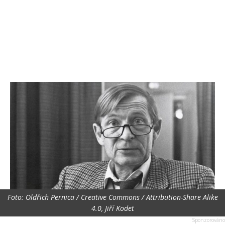
Foto: Oldřich Pernica / Creative Commons / Attribution-Share Alike
4.0, Jiří Kodet