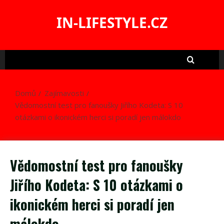
Skip
to
IN-LIFESTYLE.CZ
content
Domů
Zajímavosti
Vědomostní test pro fanoušky Jiřího Kodeta: S 10
otázkami o ikonickém herci si poradí jen málokdo
Vědomostní test pro fanoušky
Jiřího Kodeta: S 10 otázkami o
ikonickém herci si poradí jen
málokdo