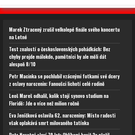
Marek Ztracený zrušil velkolepé finále svého koncertu
na Letné
Test znalostí o československých pohádkách: Bez
chyby projde málokdo, pamětníci by ale měli dát
alespoň 8/10
Petr Macinka se pochlubil vzácnými fotkami své dcery
z oslavy narozenin: Fanoušci lichotí celé rodině
Leoš Mareš odhalil, kolik stojí synovo studium na
Floridě: Jde o více než milion ročně
Eva Jeníčková oslavila 62. narozeniny: Místo radosti
však oplakává smrt milovaného tatínka