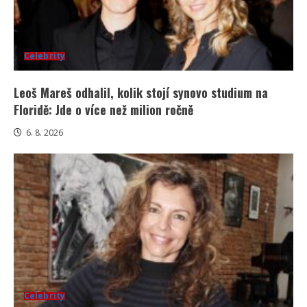
Celebrity
Leoš Mareš odhalil, kolik stojí synovo studium na
Floridě: Jde o více než milion ročně
6. 8. 2026
Celebrity