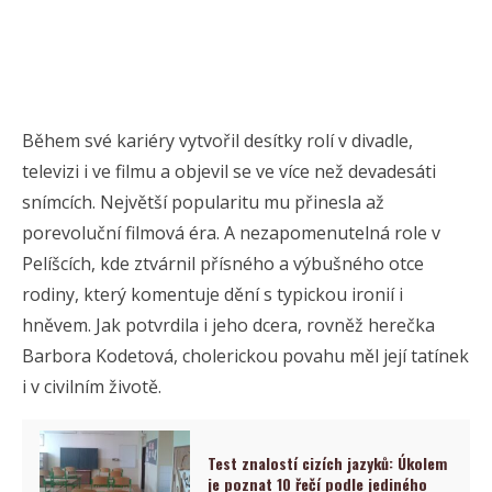
Během své kariéry vytvořil desítky rolí v divadle,
televizi i ve filmu a objevil se ve více než devadesáti
snímcích. Největší popularitu mu přinesla až
porevoluční filmová éra. A nezapomenutelná role v
Pelíšcích, kde ztvárnil přísného a výbušného otce
rodiny, který komentuje dění s typickou ironií i
hněvem. Jak potvrdila i jeho dcera, rovněž herečka
Barbora Kodetová, cholerickou povahu měl její tatínek
i v civilním životě.
Test znalostí cizích jazyků: Úkolem
je poznat 10 řečí podle jediného