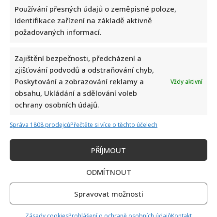
Používání přesných údajů o zeměpisné poloze,
Identifikace zařízení na základě aktivně
požadovaných informací.
Zajištění bezpečnosti, předcházení a
zjišťování podvodů a odstraňování chyb,
Napsat komentář
Poskytování a zobrazování reklamy a
Vždy aktivní
obsahu, Ukládání a sdělování voleb
Vaše e-mailová adresa nebude zveřejněna.
ochrany osobních údajů.
Vyžadované informace jsou označeny
*
Správa 1808 prodejců
Přečtěte si více o těchto účelech
Komentář
*
PŘÍJMOUT
ODMÍTNOUT
Spravovat možnosti
Zásady cookies
Prohlášení o ochraně osobních údajů
Kontakt